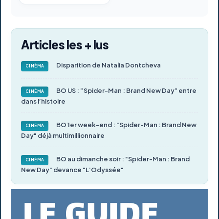
Articles les + lus
Disparition de Natalia Dontcheva
CINÉMA
BO US : “Spider-Man : Brand New Day” entre
CINÉMA
dans l’histoire
BO 1er week-end : "Spider-Man : Brand New
CINÉMA
Day" déjà multimillionnaire
BO au dimanche soir : "Spider-Man : Brand
CINÉMA
New Day" devance "L’Odyssée"