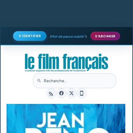
S'IDENTIFIER
(
Mot de passe oublié ?
)
S'ABONNER