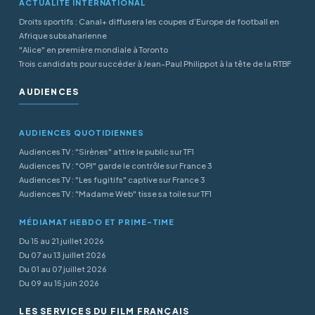
ACTUALITÉ INTERNATIONAL
Droits sportifs : Canal+ diffusera les coupes d’Europe de football en
Afrique subsaharienne
"Alice" en première mondiale à Toronto
Trois candidats pour succéder à Jean-Paul Philippot à la tête de la RTBF
AUDIENCES
AUDIENCES QUOTIDIENNES
Audiences TV : "Sirènes" attire le public sur TF1
Audiences TV : "OPJ" garde le contrôle sur France 3
Audiences TV : "Les fugitifs" captive sur France 3
Audiences TV : "Madame Web" tisse sa toile sur TF1
MÉDIAMAT HEBDO ET PRIME-TIME
Du 15 au 21 juillet 2026
Du 07 au 13 juillet 2026
Du 01 au 07 juillet 2026
Du 09 au 15 juin 2026
LES SERVICES DU FILM FRANÇAIS