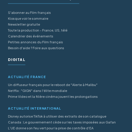
S'abonner au Film français
Kiosque voir le sommaire
Newsletter gratuite
Toute la production - France, US, télé
Calendrier des événements
Petites annonces du Film français
Besoin d'aide ? Foire aux questions
DIGITAL
ACTUALITÉ FRANCE
Un diffuseur français pour le reboot de "Alerte à Malibu"
Netflix : "GIGN" dans l'élite mondiale
Prime Video et la filière cinéma jouent les prolongations
ACTUALITÉ INTERNATIONAL
Disney autorise TikTok à utiliser des extraits de son catalogue
Canada : Le gouvernement cède sur les taxes imposées aux Gafan
L’UE donne son feu vert pour la prise de contrôle d’EA