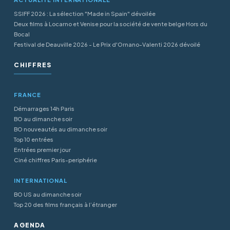
SSIFF 2026 : La sélection "Made in Spain" dévoilée
Deux films à Locarno et Venise pour la société de vente belge Hors du
Bocal
Festival de Deauville 2026 - Le Prix d'Ornano-Valenti 2026 dévoilé
CHIFFRES
FRANCE
Démarrages 14h Paris
BO au dimanche soir
BO nouveautés au dimanche soir
Top 10 entrées
Entrées premier jour
Ciné chiffres Paris-periphérie
INTERNATIONAL
BO US au dimanche soir
Top 20 des films français à l’étranger
AGENDA