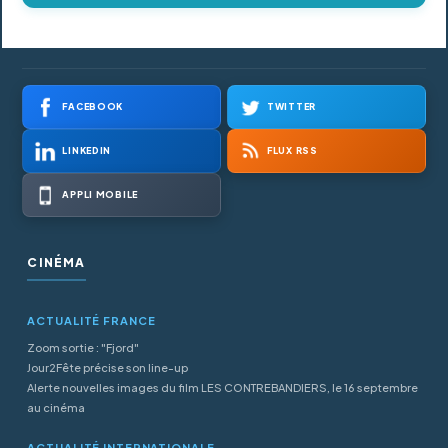
FACEBOOK
TWITTER
LINKEDIN
FLUX RSS
APPLI MOBILE
CINÉMA
ACTUALITÉ FRANCE
Zoom sortie : "Fjord"
Jour2Fête précise son line-up
Alerte nouvelles images du film LES CONTREBANDIERS, le 16 septembre
au cinéma
ACTUALITÉ INTERNATIONALE