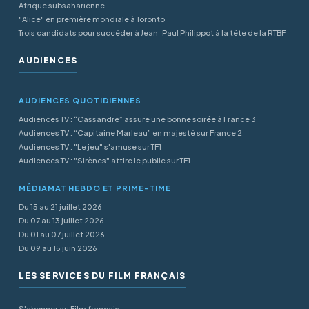
Afrique subsaharienne
"Alice" en première mondiale à Toronto
Trois candidats pour succéder à Jean-Paul Philippot à la tête de la RTBF
AUDIENCES
AUDIENCES QUOTIDIENNES
Audiences TV : “Cassandre” assure une bonne soirée à France 3
Audiences TV : “Capitaine Marleau” en majesté sur France 2
Audiences TV : "Le jeu" s'amuse sur TF1
Audiences TV : "Sirènes" attire le public sur TF1
MÉDIAMAT HEBDO ET PRIME-TIME
Du 15 au 21 juillet 2026
Du 07 au 13 juillet 2026
Du 01 au 07 juillet 2026
Du 09 au 15 juin 2026
LES SERVICES DU FILM FRANÇAIS
S'abonner au Film français