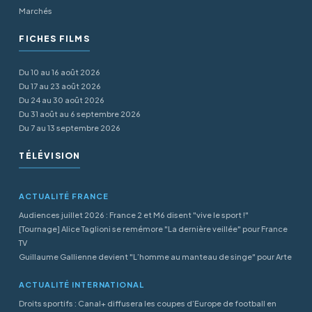
Marchés
FICHES FILMS
Du 10 au 16 août 2026
Du 17 au 23 août 2026
Du 24 au 30 août 2026
Du 31 août au 6 septembre 2026
Du 7 au 13 septembre 2026
TÉLÉVISION
ACTUALITÉ FRANCE
Audiences juillet 2026 : France 2 et M6 disent "vive le sport !"
[Tournage] Alice Taglioni se remémore "La dernière veillée" pour France
TV
Guillaume Gallienne devient "L’homme au manteau de singe" pour Arte
ACTUALITÉ INTERNATIONAL
Droits sportifs : Canal+ diffusera les coupes d’Europe de football en