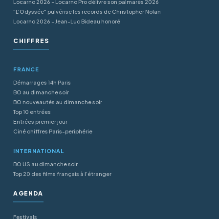
Locarno 2026 - Locarno Pro délivre son palmarès 2026
"L'Odyssée" pulvérise les records de Christopher Nolan
Locarno 2026 - Jean-Luc Bideau honoré
CHIFFRES
FRANCE
Démarrages 14h Paris
BO au dimanche soir
BO nouveautés au dimanche soir
Top 10 entrées
Entrées premier jour
Ciné chiffres Paris-periphérie
INTERNATIONAL
BO US au dimanche soir
Top 20 des films français à l’étranger
AGENDA
Festivals