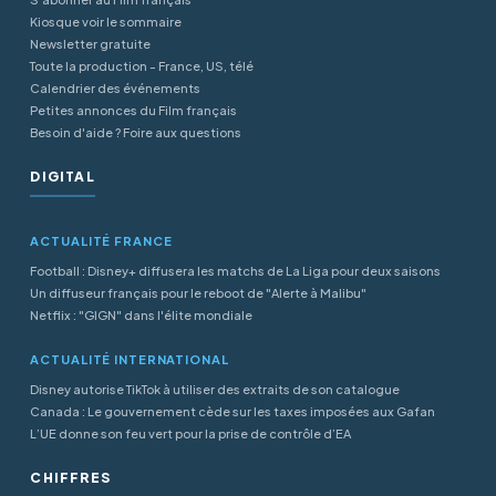
Kiosque voir le sommaire
Newsletter gratuite
Toute la production - France, US, télé
Calendrier des événements
Petites annonces du Film français
Besoin d'aide ? Foire aux questions
DIGITAL
ACTUALITÉ FRANCE
Football : Disney+ diffusera les matchs de La Liga pour deux saisons
Un diffuseur français pour le reboot de "Alerte à Malibu"
Netflix : "GIGN" dans l'élite mondiale
ACTUALITÉ INTERNATIONAL
Disney autorise TikTok à utiliser des extraits de son catalogue
Canada : Le gouvernement cède sur les taxes imposées aux Gafan
L’UE donne son feu vert pour la prise de contrôle d’EA
CHIFFRES