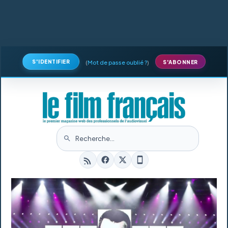
S'IDENTIFIER
(
Mot de passe oublié ?
)
S'ABONNER