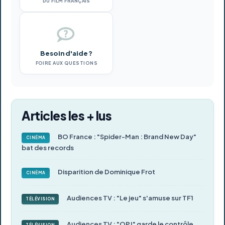
DU FILM FRANÇAIS
Besoin d'aide ?
FOIRE AUX QUESTIONS
Articles les + lus
BO France : "Spider-Man : Brand New Day"
CINÉMA
bat des records
Disparition de Dominique Frot
CINÉMA
Audiences TV : "Le jeu" s'amuse sur TF1
TÉLÉVISION
Audiences TV : "OPJ" garde le contrôle
TÉLÉVISION