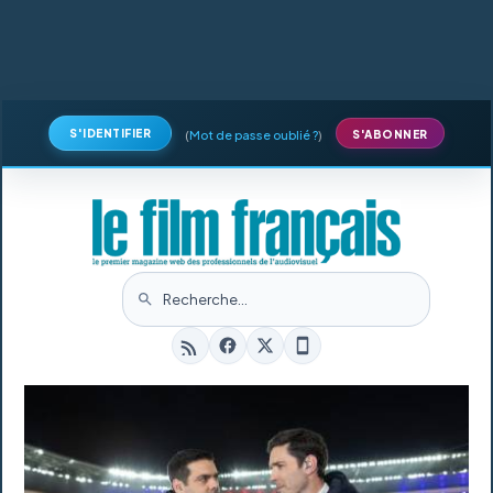
S'IDENTIFIER
(
Mot de passe oublié ?
)
S'ABONNER