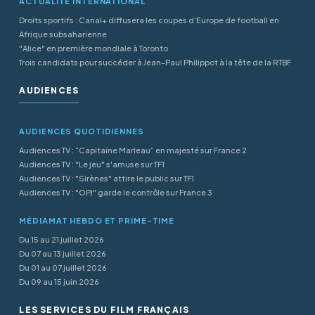
ACTUALITÉ INTERNATIONAL
Droits sportifs : Canal+ diffusera les coupes d’Europe de football en
Afrique subsaharienne
"Alice" en première mondiale à Toronto
Trois candidats pour succéder à Jean-Paul Philippot à la tête de la RTBF
AUDIENCES
AUDIENCES QUOTIDIENNES
Audiences TV : “Capitaine Marleau” en majesté sur France 2
Audiences TV : "Le jeu" s'amuse sur TF1
Audiences TV : "Sirènes" attire le public sur TF1
Audiences TV : "OPJ" garde le contrôle sur France 3
MÉDIAMAT HEBDO ET PRIME-TIME
Du 15 au 21 juillet 2026
Du 07 au 13 juillet 2026
Du 01 au 07 juillet 2026
Du 09 au 15 juin 2026
LES SERVICES DU FILM FRANÇAIS