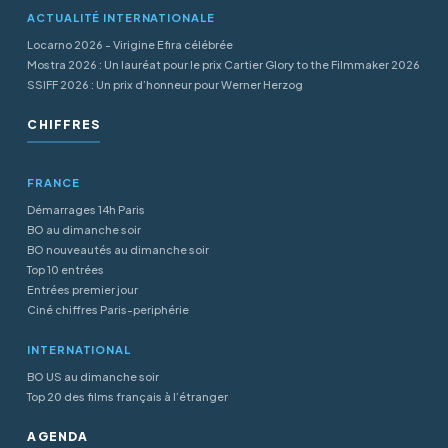
ACTUALITÉ INTERNATIONALE
Locarno 2026 - Virigine Efira célébrée
Mostra 2026 : Un lauréat pour le prix Cartier Glory to the Filmmaker 2026
SSIFF 2026 : Un prix d’honneur pour Werner Herzog
CHIFFRES
FRANCE
Démarrages 14h Paris
BO au dimanche soir
BO nouveautés au dimanche soir
Top 10 entrées
Entrées premier jour
Ciné chiffres Paris-periphérie
INTERNATIONAL
BO US au dimanche soir
Top 20 des films français à l’étranger
AGENDA