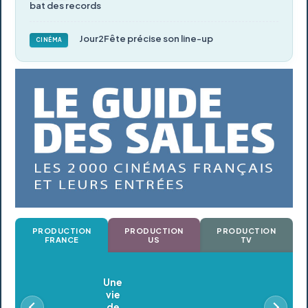
bat des records
Jour2Fête précise son line-up
CINÉMA
PRODUCTION
PRODUCTION
PRODUCTION
FRANCE
US
TV
Oldeupe
En postproduction