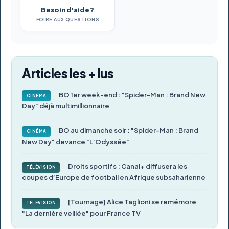
Besoin d'aide ?
FOIRE AUX QUESTIONS
Articles les + lus
BO 1er week-end : "Spider-Man : Brand New
CINÉMA
Day" déjà multimillionnaire
BO au dimanche soir : "Spider-Man : Brand
CINÉMA
New Day" devance "L’Odyssée"
Droits sportifs : Canal+ diffusera les
TÉLÉVISION
coupes d’Europe de football en Afrique subsaharienne
[Tournage] Alice Taglioni se remémore
TÉLÉVISION
"La dernière veillée" pour France TV