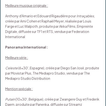
Meilleure musique originale :
Anthony d'Amario et Edouard Rigaudière pour
Intraçables
,
créée par Ami Cohen et Raphaël Meyer, réalisée par Louis
Farge et Luc Walpoth, produite par Akka Films, Empreinte
Digitale, diffusée sur TF1 et RTS, vendue par Federation
International
Panorama International :
Meilleure série :
Celeste
(6x30', Espagne), créée par Diego San José, produite
par Movistar Plus, The Mediapro Studio, vendue par The
Mediapro Studio Distribution
Mention spéciale :
Putain
(10x30', Belgique), créée par Zwangere Guy et Frederik
Daem, produite par Panenka, diffusée sur Streamz