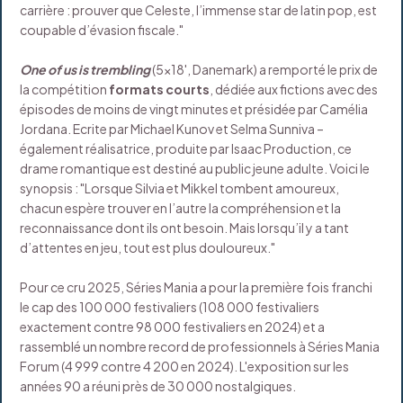
carrière : prouver que Celeste, l’immense star de latin pop, est
coupable d’évasion fiscale."
One of us is trembling
(5x18', Danemark) a remporté le prix de
la compétition
formats courts
, dédiée aux fictions avec des
épisodes de moins de vingt minutes et présidée par Camélia
Jordana. Ecrite par Michael Kunov et Selma Sunniva –
également réalisatrice, produite par Isaac Production, ce
drame romantique est destiné au public jeune adulte. Voici le
synopsis : "Lorsque Silvia et Mikkel tombent amoureux,
chacun espère trouver en l’autre la compréhension et la
reconnaissance dont ils ont besoin. Mais lorsqu’il y a tant
d’attentes en jeu, tout est plus douloureux."
Pour ce cru 2025, Séries Mania a pour la première fois franchi
le cap des 100 000 festivaliers (108 000 festivaliers
exactement contre 98 000 festivaliers en 2024) et a
rassemblé un nombre record de professionnels à Séries Mania
Forum (4 999 contre 4 200 en 2024). L'exposition sur les
années 90 a réuni près de 30 000 nostalgiques.