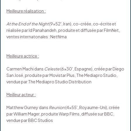
Meilleure réalisation :
At the End of the Night
(9x52', Iran), co-créée, co-écrite et
réalisée par Id Panahandeh, produite et diffusée par FilmNet,
ventes internatonales : Netfilma
Meilleure actrice :
Carmen Machi dans
Celeste
(6x30', Espagne), créée par Diego
San José, produite par Movistar Plus, The Mediapro Studio,
vendue par The Mediapro Studio Distribution
Meilleur acteur :
Matthew Gurney dans
Reunion
(4x55', Royaume-Uni)
,
créée
par William Mager, produite Warp Films, diffusée sur BBC,
vendue par BBC Studios