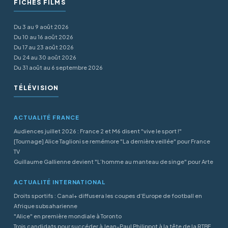
FICHES FILMS
Du 3 au 9 août 2026
Du 10 au 16 août 2026
Du 17 au 23 août 2026
Du 24 au 30 août 2026
Du 31 août au 6 septembre 2026
TÉLÉVISION
ACTUALITÉ FRANCE
Audiences juillet 2026 : France 2 et M6 disent "vive le sport !"
[Tournage] Alice Taglioni se remémore "La dernière veillée" pour France
TV
Guillaume Gallienne devient "L’homme au manteau de singe" pour Arte
ACTUALITÉ INTERNATIONAL
Droits sportifs : Canal+ diffusera les coupes d’Europe de football en
Afrique subsaharienne
"Alice" en première mondiale à Toronto
Trois candidats pour succéder à Jean-Paul Philippot à la tête de la RTBF