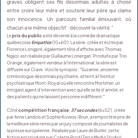
graves obligent ses fils désormais adultes à choisir
entre croire leur mère et soutenir leur père qui clame
son innocence. Un parcours familial émouvant, où
chacun a le même objectif : découvrir la vérité."
Le
prix du public
a été décerné à la comédie dramatique
québecoise
Empathie
(10x60').
La série, créée et écrite par
Florence Longpré, également tête d'affiche avec Thomas
Ngijol, est réalisée par Guillaume Lonergan. Produite par Trio
Orange, également vendeur à l'international, la série est
diffusée sur Crave. Voici le synopsis : "Suzanne, ancienne
criminologue désormais psychiatre, atterrit à l’Institut
psychiatrique Mont-Royal où elle rencontre Mortimer, un
intrigant agent d’intervention avec qui elle se lie d’amitié, et
des patients qui ne laissent personne indifférent."
Côté
compétition française
,
37 secondes
(6x52'), créée
par Anne Landois et Sophie Kovess-Brun, a remporté le prix de
la meilleure série remis par un jury composé de journalistes de
la presse européenne. Réalisée par Laure de Butler, cette
fiction est produite par Colette Prod (Tetra Media Studio),