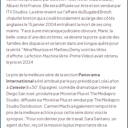
Alba et Arte France. Elle sera diffusée sur Arte et est vendue par
ITV Studios. La série revient sur l'affaire du Bugaled Breizh,
chalutier breton qui a coulé brutalement au large des côtés
anglaises le 15 janvier 2004 entraînant la mort de ses cinq
marins. "Face à une mécanique judiciaire obscure, Marie, la
belle-sœur d’une des victimes, va devenir la porte-parole des
familles des disparus et se lancer dans une longue quête pour
la vérité." Nina Meurisse et Mathieu Demy sont les têtes
d'affiche. La fiction
Machine
(Arte-Prime Video) avait obtenu
le prix en 2024
Le prix de la meilleure série de la section
Panorama
International
a été attribué par le jury présidé par Lola Lafon
à
Celeste
(6x30', Espagne), comédie dramatique créée par
Diego San José, produite par Movistar Plus et The Mediapro
Studio, diffusée sur Movistar Plus et vendue par The Mediapro
Studio Distribution. Carmen Machi a également remporté le
prix de la meilleure actrice pour cette série donc voici le
synopsis : "Pour son dernier jour de travail, Sara Santano, un
agent du fisc, reçoit la mission la plus importante de sa