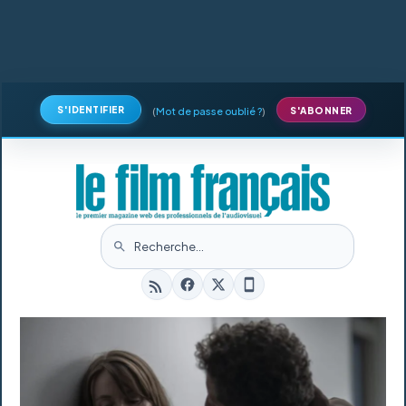
S'IDENTIFIER
(
Mot de passe oublié ?
)
S'ABONNER