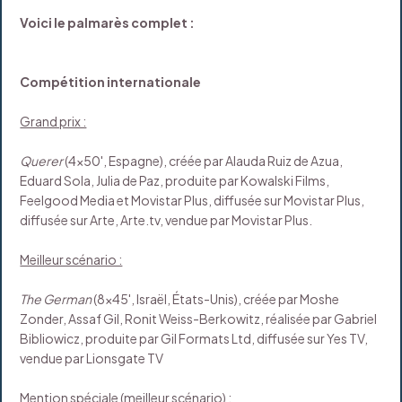
Voici le palmarès complet :
Compétition internationale
Grand prix :
Querer
(4x50', Espagne), créée par Alauda Ruiz de Azua,
Eduard Sola, Julia de Paz, produite par Kowalski Films,
Feelgood Media et Movistar Plus, diffusée sur Movistar Plus,
diffusée sur Arte, Arte.tv, vendue par Movistar Plus.
Meilleur scénario :
The German
(8x45', Israël, États-Unis), créée par Moshe
Zonder, Assaf Gil, Ronit Weiss-Berkowitz, réalisée par Gabriel
Bibliowicz, produite par Gil Formats Ltd, diffusée sur Yes TV,
vendue par Lionsgate TV
Mention spéciale (meilleur scénario) :