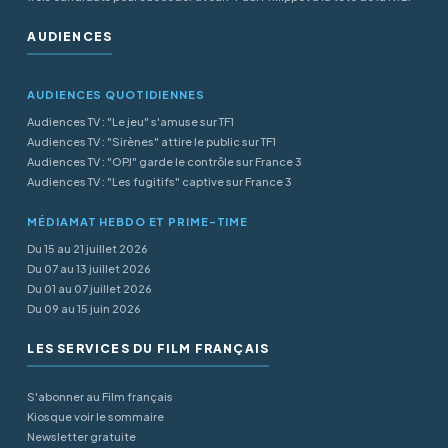
AUDIENCES
AUDIENCES QUOTIDIENNES
Audiences TV : "Le jeu" s'amuse sur TF1
Audiences TV : "Sirènes" attire le public sur TF1
Audiences TV : "OPJ" garde le contrôle sur France 3
Audiences TV : "Les fugitifs" captive sur France 3
MÉDIAMAT HEBDO ET PRIME-TIME
Du 15 au 21 juillet 2026
Du 07 au 13 juillet 2026
Du 01 au 07 juillet 2026
Du 09 au 15 juin 2026
LES SERVICES DU FILM FRANÇAIS
S'abonner au Film français
Kiosque voir le sommaire
Newsletter gratuite