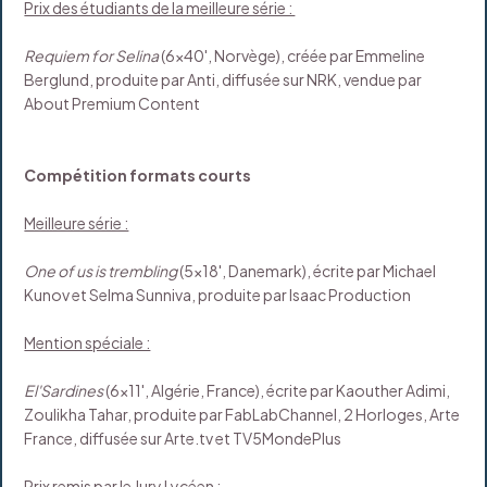
Prix des étudiants de la meilleure série :
Requiem for Selina
(6x40', Norvège), créée par Emmeline
Berglund, produite par Anti, diffusée sur NRK, vendue par
About Premium Content
Compétition formats courts
Meilleure série :
One of us is trembling
(5x18', Danemark), écrite par Michael
Kunov et Selma Sunniva, produite par Isaac Production
Mention spéciale :
El'Sardines
(6x11', Algérie, France), écrite par Kaouther Adimi,
Zoulikha Tahar, produite par FabLabChannel, 2 Horloges, Arte
France, diffusée sur Arte.tv et TV5MondePlus
Prix remis par le Jury Lycéen :