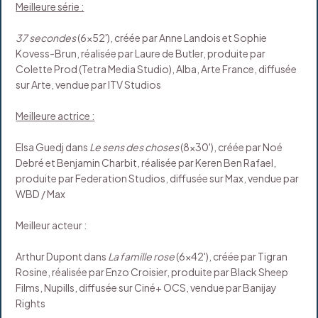
Meilleure série :
37 secondes
(6x52'), créée par Anne Landois et Sophie
Kovess-Brun, réalisée par Laure de Butler, produite par
Colette Prod (Tetra Media Studio), Alba, Arte France, diffusée
sur Arte, vendue par ITV Studios
Meilleure actrice :
Elsa Guedj dans
Le sens des choses
(8x30'), créée par Noé
Debré et Benjamin Charbit, réalisée par Keren Ben Rafael,
produite par Federation Studios, diffusée sur Max, vendue par
WBD / Max
Meilleur acteur :
Arthur Dupont dans
La famille rose
(6x42'), créée par Tigran
Rosine, réalisée par Enzo Croisier, produite par Black Sheep
Films, Nupills, diffusée sur Ciné+ OCS, vendue par Banijay
Rights