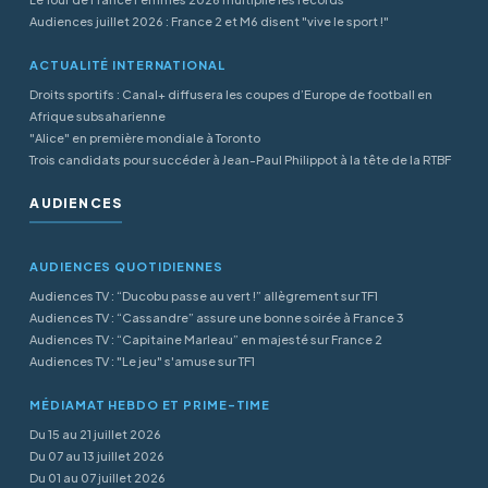
Audiences juillet 2026 : France 2 et M6 disent "vive le sport !"
ACTUALITÉ INTERNATIONAL
Droits sportifs : Canal+ diffusera les coupes d’Europe de football en
Afrique subsaharienne
"Alice" en première mondiale à Toronto
Trois candidats pour succéder à Jean-Paul Philippot à la tête de la RTBF
AUDIENCES
AUDIENCES QUOTIDIENNES
Audiences TV : “Ducobu passe au vert !” allègrement sur TF1
Audiences TV : “Cassandre” assure une bonne soirée à France 3
Audiences TV : “Capitaine Marleau” en majesté sur France 2
Audiences TV : "Le jeu" s'amuse sur TF1
MÉDIAMAT HEBDO ET PRIME-TIME
Du 15 au 21 juillet 2026
Du 07 au 13 juillet 2026
Du 01 au 07 juillet 2026