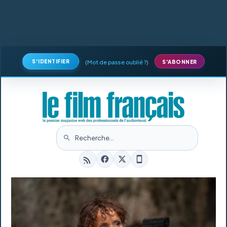
S'IDENTIFIER
(
Mot de passe oublié ?
)
S'ABONNER