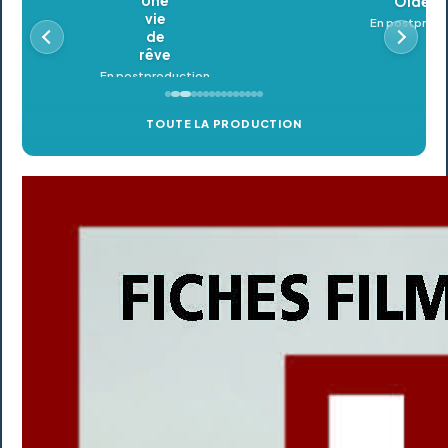
Oldeupe
En postproduction
TOUTE LA PRODUCTION