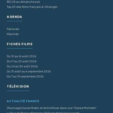
BO US au dimanche soir
Top 20 des films français à l’étranger
AGENDA
Festivals
Marchés
FICHES FILMS
Du 10 au 16 août 2026
Du 17 au 23 août 2026
Du 24 au 30 août 2026
Du 31 août au 6 septembre 2026
Du 7 au 13 septembre 2026
TÉLÉVISION
ACTUALITÉ FRANCE
[Tournage] Xavier Robic et Astrid Roos dans une "Danse Mortelle"
Le Tour de France Femmes 2026 multiplie les records