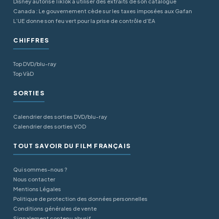
Disney autorise TikTok à utiliser des extraits de son catalogue
Canada : Le gouvernement cède sur les taxes imposées aux Gafan
L’UE donne son feu vert pour la prise de contrôle d’EA
CHIFFRES
Top DVD/blu-ray
Top VàD
SORTIES
Calendrier des sorties DVD/blu-ray
Calendrier des sorties VOD
TOUT SAVOIR DU FILM FRANÇAIS
Qui sommes-nous ?
Nous contacter
Mentions Légales
Politique de protection des données personnelles
Conditions générales de vente
Signalement contenu abusif