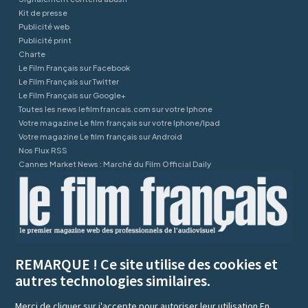
Kit de presse
Publicité web
Publicité print
Charte
Le Film Français sur Facebook
Le Film Français sur Twitter
Le Film Français sur Google+
Toutes les news lefilmfrancais.com sur votre Iphone
Votre magazine Le film français sur votre Iphone/Ipad
Votre magazine Le film français sur Android
Nos Flux RSS
Cannes Market News : Marché du Film Official Daily
REMARQUE ! Ce site utilise des cookies et
autres technologies similaires.
Merci de cliquer sur j'accepte pour autoriser leur utilisation
En