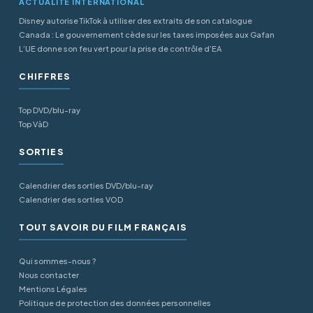
ACTUALITÉ INTERNATIONAL
Disney autorise TikTok à utiliser des extraits de son catalogue
Canada : Le gouvernement cède sur les taxes imposées aux Gafan
L’UE donne son feu vert pour la prise de contrôle d’EA
CHIFFRES
Top DVD/blu-ray
Top VàD
SORTIES
Calendrier des sorties DVD/blu-ray
Calendrier des sorties VOD
TOUT SAVOIR DU FILM FRANÇAIS
Qui sommes-nous ?
Nous contacter
Mentions Légales
Politique de protection des données personnelles