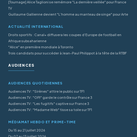
[Tournage] Alice Taglioni se remémore "La dernière veillée" pour France
TV
Guillaume Gallienne devient "L’homme au manteau de singe" pour Arte
ACTUALITÉ INTERNATIONAL
Droits sportifs : Canal+ diffusera les coupes d’Europe de football en
Afrique subsaharienne
"Alice" en première mondiale à Toronto
Trois candidats pour succéder à Jean-Paul Philippot à la tête de la RTBF
AUDIENCES
AUDIENCES QUOTIDIENNES
Audiences TV : "Sirènes" attire le public sur TF1
Audiences TV : "OPJ" garde le contrôle sur France 3
Audiences TV : "Les fugitifs" captive sur France 3
Audiences TV : "Madame Web" tisse sa toile sur TF1
MÉDIAMAT HEBDO ET PRIME-TIME
Du 15 au 21 juillet 2026
Du 07 au 13 juillet 2026