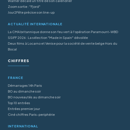
Warner décale un titre de son calendrier
Zoom sortie : "Fjord"
Jour2Fête précise son line-up
ACTUALITÉ INTERNATIONALE
La CMA britannique donne son feu vert à l'opération Paramount-WBD
SSIFF 2026 : La sélection "Made in Spain" dévoilée
Deux films à Locarno et Venise pour la société de vente belge Hors du
Bocal
CHIFFRES
FRANCE
Démarrages 14h Paris
BO au dimanche soir
BO nouveautés au dimanche soir
Top 10 entrées
Entrées premier jour
Ciné chiffres Paris-periphérie
INTERNATIONAL