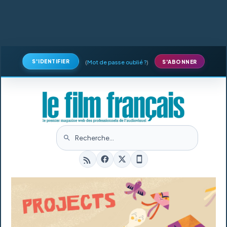
S'IDENTIFIER
(
Mot de passe oublié ?
)
S'ABONNER