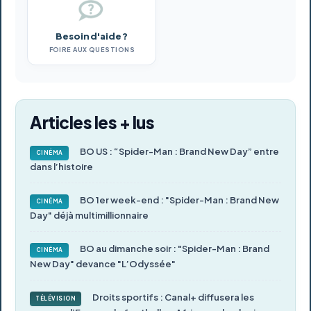
Besoin d'aide ?
FOIRE AUX QUESTIONS
Articles les + lus
BO US : “Spider-Man : Brand New Day” entre
CINÉMA
dans l’histoire
BO 1er week-end : "Spider-Man : Brand New
CINÉMA
Day" déjà multimillionnaire
BO au dimanche soir : "Spider-Man : Brand
CINÉMA
New Day" devance "L’Odyssée"
Droits sportifs : Canal+ diffusera les
TÉLÉVISION