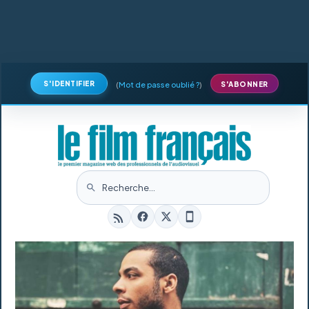
S'IDENTIFIER
(
Mot de passe oublié ?
)
S'ABONNER