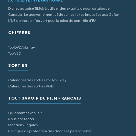
ACTUALITÉ INTERNATIONAL
Disney autorise TikTok à utiliser des extraits de son catalogue
Canada : Le gouvernement cède sur les taxes imposées aux Gafan
L’UE donne son feu vert pour la prise de contrôle d’EA
CHIFFRES
Top DVD/blu-ray
Top VàD
SORTIES
Calendrier des sorties DVD/blu-ray
Calendrier des sorties VOD
TOUT SAVOIR DU FILM FRANÇAIS
Qui sommes-nous ?
Nous contacter
Mentions Légales
Politique de protection des données personnelles