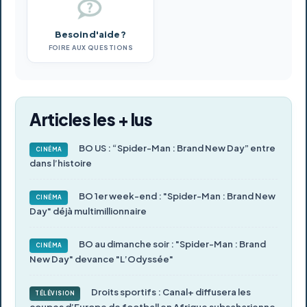
Besoin d'aide ?
FOIRE AUX QUESTIONS
Articles les + lus
BO US : “Spider-Man : Brand New Day” entre
CINÉMA
dans l’histoire
BO 1er week-end : "Spider-Man : Brand New
CINÉMA
Day" déjà multimillionnaire
BO au dimanche soir : "Spider-Man : Brand
CINÉMA
New Day" devance "L’Odyssée"
Droits sportifs : Canal+ diffusera les
TÉLÉVISION