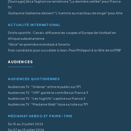
[Tournage] Alice Taglioni se remémore "La dernière veillée" pour France
TV
Guillaume Gallienne devient "L’homme au manteau de singe" pour Arte
ACTUALITÉ INTERNATIONAL
Droits sportifs : Canal+ diffusera les coupes d’Europe de football en
Afrique subsaharienne
"Alice" en première mondiale à Toronto
Trois candidats pour succéder à Jean-Paul Philippot à la tête de la RTBF
AUDIENCES
AUDIENCES QUOTIDIENNES
Audiences TV : "Sirènes" attire le public sur TF1
Audiences TV : "OPJ" garde le contrôle sur France 3
Audiences TV : "Les fugitifs" captive sur France 3
Audiences TV : "Madame Web" tisse sa toile sur TF1
MÉDIAMAT HEBDO ET PRIME-TIME
Du 15 au 21 juillet 2026
Du 07 au 13 juillet 2026