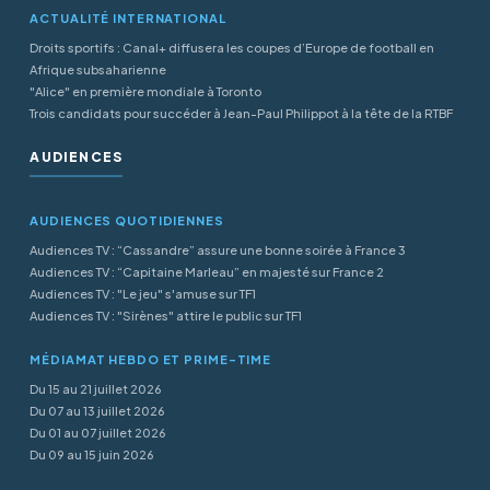
ACTUALITÉ INTERNATIONAL
Droits sportifs : Canal+ diffusera les coupes d’Europe de football en
Afrique subsaharienne
"Alice" en première mondiale à Toronto
Trois candidats pour succéder à Jean-Paul Philippot à la tête de la RTBF
AUDIENCES
AUDIENCES QUOTIDIENNES
Audiences TV : “Cassandre” assure une bonne soirée à France 3
Audiences TV : “Capitaine Marleau” en majesté sur France 2
Audiences TV : "Le jeu" s'amuse sur TF1
Audiences TV : "Sirènes" attire le public sur TF1
MÉDIAMAT HEBDO ET PRIME-TIME
Du 15 au 21 juillet 2026
Du 07 au 13 juillet 2026
Du 01 au 07 juillet 2026
Du 09 au 15 juin 2026