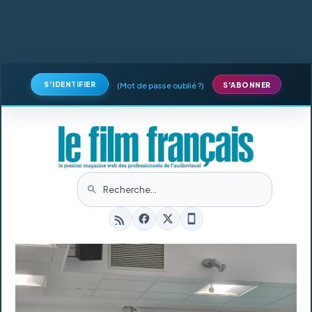
S'IDENTIFIER
(
Mot de passe oublié ?
)
S'ABONNER