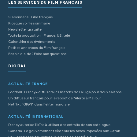
LES SERVICES DU FILM FRANÇAIS
S'abonner au Film français
Kiosque voir le sommaire
Newsletter gratuite
Toute la production - France, US, télé
Calendrier des événements
Petites annonces du Film français
Besoin d'aide ? Foire aux questions
DIGITAL
ACTUALITÉ FRANCE
Football : Disney+ diffusera les matchs de La Liga pour deux saisons
Un diffuseur français pour le reboot de "Alerte à Malibu"
Netflix : "GIGN" dans l'élite mondiale
ACTUALITÉ INTERNATIONAL
Disney autorise TikTok à utiliser des extraits de son catalogue
Canada : Le gouvernement cède sur les taxes imposées aux Gafan
L’UE donne son feu vert pour la prise de contrôle d’EA