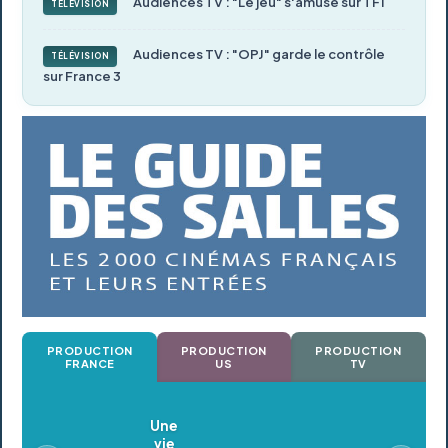
Audiences TV : "Le jeu" s'amuse sur TF1
TÉLÉVISION
Audiences TV : "OPJ" garde le contrôle
TÉLÉVISION
sur France 3
PRODUCTION
PRODUCTION
PRODUCTION
FRANCE
US
TV
Oldeupe
En postproduction