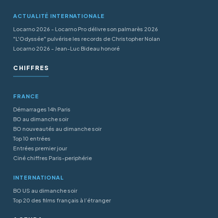
ACTUALITÉ INTERNATIONALE
Locarno 2026 - Locarno Pro délivre son palmarès 2026
"L'Odyssée" pulvérise les records de Christopher Nolan
Locarno 2026 - Jean-Luc Bideau honoré
CHIFFRES
FRANCE
Démarrages 14h Paris
BO au dimanche soir
BO nouveautés au dimanche soir
Top 10 entrées
Entrées premier jour
Ciné chiffres Paris-periphérie
INTERNATIONAL
BO US au dimanche soir
Top 20 des films français à l’étranger