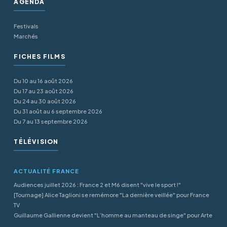
AGENDA
Festivals
Marchés
FICHES FILMS
Du 10 au 16 août 2026
Du 17 au 23 août 2026
Du 24 au 30 août 2026
Du 31 août au 6 septembre 2026
Du 7 au 13 septembre 2026
TÉLÉVISION
ACTUALITÉ FRANCE
Audiences juillet 2026 : France 2 et M6 disent "vive le sport !"
[Tournage] Alice Taglioni se remémore "La dernière veillée" pour France
TV
Guillaume Gallienne devient "L’homme au manteau de singe" pour Arte