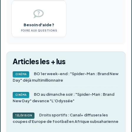
Besoin d'aide ?
FOIRE AUX QUESTIONS
Articles les + lus
BO 1er week-end : "Spider-Man : Brand New
CINÉMA
Day" déjà multimillionnaire
BO au dimanche soir : "Spider-Man : Brand
CINÉMA
New Day" devance "L’Odyssée"
Droits sportifs : Canal+ diffusera les
TÉLÉVISION
coupes d’Europe de football en Afrique subsaharienne