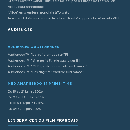
Droits sportifs : Canal+ diffusera les coupes d’Europe de football en
Afrique subsaharienne
"Alice" en première mondiale à Toronto
Trois candidats pour succéder à Jean-Paul Philippot à la tête de la RTBF
AUDIENCES
AUDIENCES QUOTIDIENNES
Audiences TV : "Le jeu" s'amuse sur TF1
Audiences TV : "Sirènes" attire le public sur TF1
Audiences TV : "OPJ" garde le contrôle sur France 3
Audiences TV : "Les fugitifs" captive sur France 3
MÉDIAMAT HEBDO ET PRIME-TIME
Du 15 au 21 juillet 2026
Du 07 au 13 juillet 2026
Du 01 au 07 juillet 2026
Du 09 au 15 juin 2026
LES SERVICES DU FILM FRANÇAIS