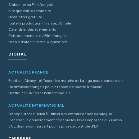
S'abonner au Film français
Kiosque voir le sommaire
Newsletter gratuite
Toute la production - France, US, télé
Calendrier des événements
Petites annonces du Film français
Besoin d'aide ? Foire aux questions
DIGITAL
ACTUALITÉ FRANCE
Football : Disney+ diffusera les matchs de La Liga pour deux saisons
Un diffuseur français pour le reboot de "Alerte à Malibu"
Netflix : "GIGN" dans l'élite mondiale
ACTUALITÉ INTERNATIONAL
Disney autorise TikTok à utiliser des extraits de son catalogue
Canada : Le gouvernement cède sur les taxes imposées aux Gafan
L’UE donne son feu vert pour la prise de contrôle d’EA
CHIFFRES