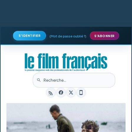
S'IDENTIFIER
(
Mot de passe oublié ?
)
S'ABONNER