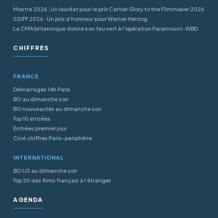
Mostra 2026 : Un lauréat pour le prix Cartier Glory to the Filmmaker 2026
SSIFF 2026 : Un prix d’honneur pour Werner Herzog
La CMA britannique donne son feu vert à l'opération Paramount-WBD
CHIFFRES
FRANCE
Démarrages 14h Paris
BO au dimanche soir
BO nouveautés au dimanche soir
Top 10 entrées
Entrées premier jour
Ciné chiffres Paris-periphérie
INTERNATIONAL
BO US au dimanche soir
Top 20 des films français à l’étranger
AGENDA