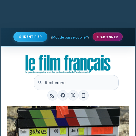
S'IDENTIFIER
(
Mot de passe oublié ?
)
S'ABONNER