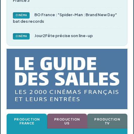
France 3
BO France : "Spider-Man : Brand New Day"
CINÉMA
bat des records
Jour2Fête précise son line-up
CINÉMA
PRODUCTION
PRODUCTION
PRODUCTION
FRANCE
US
TV