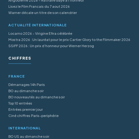
Angoulême 2026 - Nathalie Baye à l'honneur
Lisez le Film Francais du 7 aout 2026
Warner décale un titre de son calendrier
ACTUALITÉ INTERNATIONALE
Locarno 2026 - Virigine Efira célébrée
Mostra 2026 : Un lauréat pour le prix Cartier Glory to the Filmmaker 2026
SSIFF 2026 : Un prix d’honneur pour Werner Herzog
CHIFFRES
FRANCE
Démarrages 14h Paris
BO au dimanche soir
BO nouveautés au dimanche soir
Top 10 entrées
Entrées premier jour
Ciné chiffres Paris-periphérie
INTERNATIONAL
BO US au dimanche soir