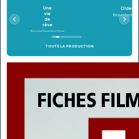
Oldeupe
En postproduction
TOUTE LA PRODUCTION