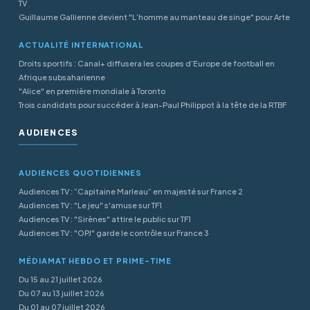
TV
Guillaume Gallienne devient "L’homme au manteau de singe" pour Arte
ACTUALITÉ INTERNATIONAL
Droits sportifs : Canal+ diffusera les coupes d’Europe de football en
Afrique subsaharienne
"Alice" en première mondiale à Toronto
Trois candidats pour succéder à Jean-Paul Philippot à la tête de la RTBF
AUDIENCES
AUDIENCES QUOTIDIENNES
Audiences TV : “Capitaine Marleau” en majesté sur France 2
Audiences TV : "Le jeu" s'amuse sur TF1
Audiences TV : "Sirènes" attire le public sur TF1
Audiences TV : "OPJ" garde le contrôle sur France 3
MÉDIAMAT HEBDO ET PRIME-TIME
Du 15 au 21 juillet 2026
Du 07 au 13 juillet 2026
Du 01 au 07 juillet 2026