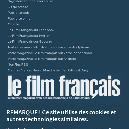
Signalement contenu abusif
Kit de presse
Publicité web
Publicité print
Charte
Le Film Français sur Facebook
Le Film Français sur Twitter
Le Film Français sur Google+
Toutes les news lefilmfrancais.com sur votre Iphone
Votre magazine Le film français sur votre Iphone/Ipad
Votre magazine Le film français sur Android
Nos Flux RSS
Cannes Market News : Marché du Film Official Daily
REMARQUE ! Ce site utilise des cookies et
autres technologies similaires.