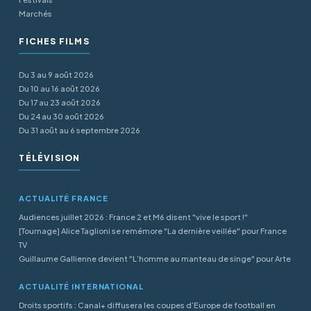
Marchés
FICHES FILMS
Du 3 au 9 août 2026
Du 10 au 16 août 2026
Du 17 au 23 août 2026
Du 24 au 30 août 2026
Du 31 août au 6 septembre 2026
TÉLÉVISION
ACTUALITÉ FRANCE
Audiences juillet 2026 : France 2 et M6 disent "vive le sport !"
[Tournage] Alice Taglioni se remémore "La dernière veillée" pour France
TV
Guillaume Gallienne devient "L’homme au manteau de singe" pour Arte
ACTUALITÉ INTERNATIONAL
Droits sportifs : Canal+ diffusera les coupes d’Europe de football en