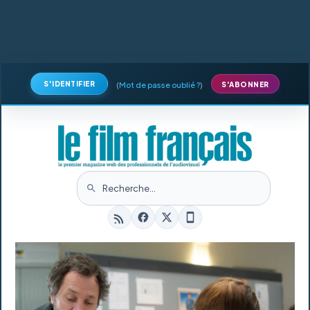
S'IDENTIFIER
(
Mot de passe oublié ?
)
S'ABONNER