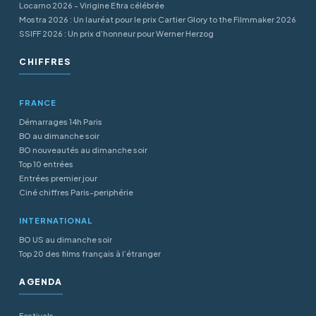
Locarno 2026 - Virigine Efira célébrée
Mostra 2026 : Un lauréat pour le prix Cartier Glory to the Filmmaker 2026
SSIFF 2026 : Un prix d’honneur pour Werner Herzog
CHIFFRES
FRANCE
Démarrages 14h Paris
BO au dimanche soir
BO nouveautés au dimanche soir
Top 10 entrées
Entrées premier jour
Ciné chiffres Paris-periphérie
INTERNATIONAL
BO US au dimanche soir
Top 20 des films français à l’étranger
AGENDA
Festivals