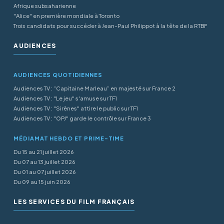
Afrique subsaharienne
"Alice" en première mondiale à Toronto
Trois candidats pour succéder à Jean-Paul Philippot à la tête de la RTBF
AUDIENCES
AUDIENCES QUOTIDIENNES
Audiences TV : “Capitaine Marleau” en majesté sur France 2
Audiences TV : "Le jeu" s'amuse sur TF1
Audiences TV : "Sirènes" attire le public sur TF1
Audiences TV : "OPJ" garde le contrôle sur France 3
MÉDIAMAT HEBDO ET PRIME-TIME
Du 15 au 21 juillet 2026
Du 07 au 13 juillet 2026
Du 01 au 07 juillet 2026
Du 09 au 15 juin 2026
LES SERVICES DU FILM FRANÇAIS