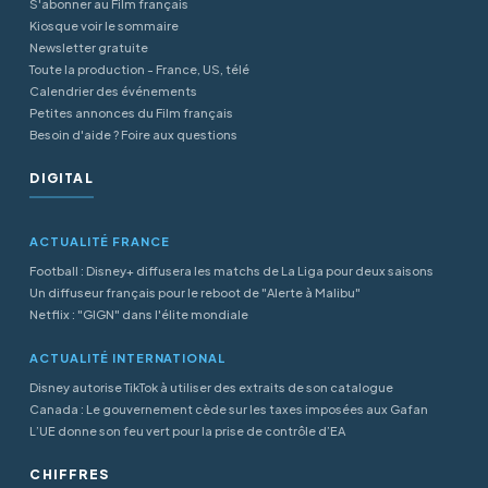
S'abonner au Film français
Kiosque voir le sommaire
Newsletter gratuite
Toute la production - France, US, télé
Calendrier des événements
Petites annonces du Film français
Besoin d'aide ? Foire aux questions
DIGITAL
ACTUALITÉ FRANCE
Football : Disney+ diffusera les matchs de La Liga pour deux saisons
Un diffuseur français pour le reboot de "Alerte à Malibu"
Netflix : "GIGN" dans l'élite mondiale
ACTUALITÉ INTERNATIONAL
Disney autorise TikTok à utiliser des extraits de son catalogue
Canada : Le gouvernement cède sur les taxes imposées aux Gafan
L’UE donne son feu vert pour la prise de contrôle d’EA
CHIFFRES