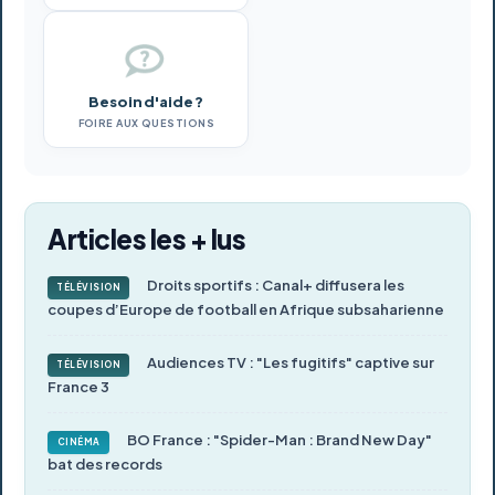
Besoin d'aide ?
FOIRE AUX QUESTIONS
Articles les + lus
Droits sportifs : Canal+ diffusera les
TÉLÉVISION
coupes d’Europe de football en Afrique subsaharienne
Audiences TV : "Les fugitifs" captive sur
TÉLÉVISION
France 3
BO France : "Spider-Man : Brand New Day"
CINÉMA
bat des records