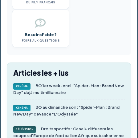
DU FILM FRANÇAIS
Besoin d'aide ?
FOIRE AUX QUESTIONS
Articles les + lus
BO 1er week-end : "Spider-Man : Brand New
CINÉMA
Day" déjà multimillionnaire
BO au dimanche soir : "Spider-Man : Brand
CINÉMA
New Day" devance "L’Odyssée"
Droits sportifs : Canal+ diffusera les
TÉLÉVISION
coupes d’Europe de football en Afrique subsaharienne