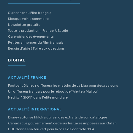
S'abonner au Film français
Kiosque voir le sommaire
Newsletter gratuite
Toute la production - France, US, télé
Calendrier des événements
Petites annonces du Film français
Besoin d'aide ? Foire aux questions
DIGITAL
ACTUALITÉ FRANCE
Football : Disney+ diffusera les matchs de La Liga pour deux saisons
Un diffuseur français pour le reboot de "Alerte à Malibu"
Netflix : "GIGN" dans l'élite mondiale
ACTUALITÉ INTERNATIONAL
Disney autorise TikTok à utiliser des extraits de son catalogue
Canada : Le gouvernement cède sur les taxes imposées aux Gafan
L’UE donne son feu vert pour la prise de contrôle d’EA