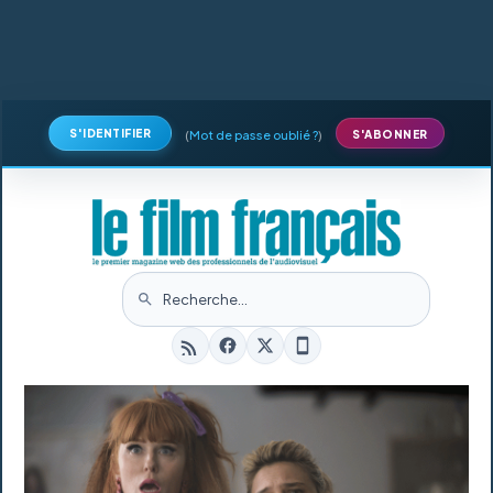
S'IDENTIFIER
(
Mot de passe oublié ?
)
S'ABONNER