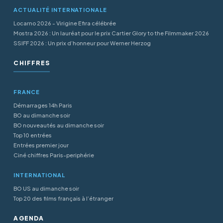
ACTUALITÉ INTERNATIONALE
Locarno 2026 - Virigine Efira célébrée
Mostra 2026 : Un lauréat pour le prix Cartier Glory to the Filmmaker 2026
SSIFF 2026 : Un prix d’honneur pour Werner Herzog
CHIFFRES
FRANCE
Démarrages 14h Paris
BO au dimanche soir
BO nouveautés au dimanche soir
Top 10 entrées
Entrées premier jour
Ciné chiffres Paris-periphérie
INTERNATIONAL
BO US au dimanche soir
Top 20 des films français à l’étranger
AGENDA