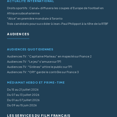
ACTUALITÉ INTERNATIONAL
Droits sportifs : Canal+ diffusera les coupes d’Europe de football en
Afrique subsaharienne
"Alice" en première mondiale à Toronto
Trois candidats pour succéder à Jean-Paul Philippot à la tête de la RTBF
AUDIENCES
AUDIENCES QUOTIDIENNES
Audiences TV : “Capitaine Marleau” en majesté sur France 2
Audiences TV : "Le jeu" s'amuse sur TF1
Audiences TV : "Sirènes" attire le public sur TF1
Audiences TV : "OPJ" garde le contrôle sur France 3
MÉDIAMAT HEBDO ET PRIME-TIME
Du 15 au 21 juillet 2026
Du 07 au 13 juillet 2026
Du 01 au 07 juillet 2026
Du 09 au 15 juin 2026
LES SERVICES DU FILM FRANÇAIS