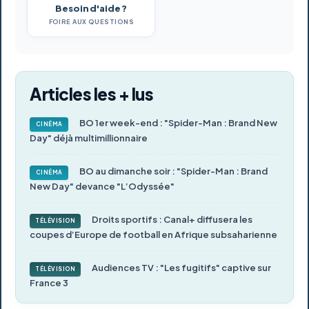
Besoin d'aide ?
FOIRE AUX QUESTIONS
Articles les + lus
BO 1er week-end : "Spider-Man : Brand New
CINÉMA
Day" déjà multimillionnaire
BO au dimanche soir : "Spider-Man : Brand
CINÉMA
New Day" devance "L’Odyssée"
Droits sportifs : Canal+ diffusera les
TÉLÉVISION
coupes d’Europe de football en Afrique subsaharienne
Audiences TV : "Les fugitifs" captive sur
TÉLÉVISION
France 3