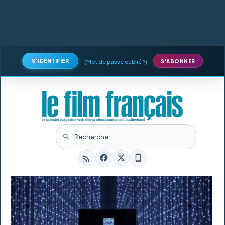
S'IDENTIFIER
(
Mot de passe oublié ?
)
S'ABONNER