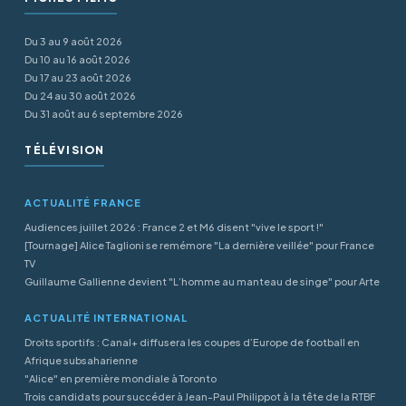
Du 3 au 9 août 2026
Du 10 au 16 août 2026
Du 17 au 23 août 2026
Du 24 au 30 août 2026
Du 31 août au 6 septembre 2026
TÉLÉVISION
ACTUALITÉ FRANCE
Audiences juillet 2026 : France 2 et M6 disent "vive le sport !"
[Tournage] Alice Taglioni se remémore "La dernière veillée" pour France
TV
Guillaume Gallienne devient "L’homme au manteau de singe" pour Arte
ACTUALITÉ INTERNATIONAL
Droits sportifs : Canal+ diffusera les coupes d’Europe de football en
Afrique subsaharienne
"Alice" en première mondiale à Toronto
Trois candidats pour succéder à Jean-Paul Philippot à la tête de la RTBF