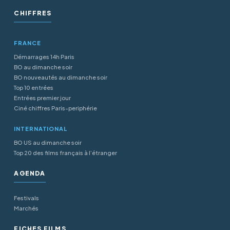
CHIFFRES
FRANCE
Démarrages 14h Paris
BO au dimanche soir
BO nouveautés au dimanche soir
Top 10 entrées
Entrées premier jour
Ciné chiffres Paris-periphérie
INTERNATIONAL
BO US au dimanche soir
Top 20 des films français à l’étranger
AGENDA
Festivals
Marchés
FICHES FILMS