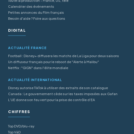
Toute la production - France, US, télé
Calendrier des événements
Petites annonces du Film français
Besoin d'aide ? Foire aux questions
DIGITAL
ACTUALITÉ FRANCE
Football : Disney+ diffusera les matchs de La Liga pour deux saisons
Un diffuseur français pour le reboot de "Alerte à Malibu"
Netflix : "GIGN" dans l'élite mondiale
ACTUALITÉ INTERNATIONAL
Disney autorise TikTok à utiliser des extraits de son catalogue
Canada : Le gouvernement cède sur les taxes imposées aux Gafan
L’UE donne son feu vert pour la prise de contrôle d’EA
CHIFFRES
Top DVD/blu-ray
Top VàD