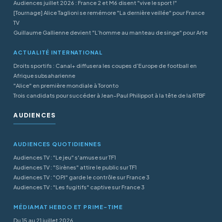
Audiences juillet 2026 : France 2 et M6 disent "vive le sport !"
[Tournage] Alice Taglioni se remémore "La dernière veillée" pour France
TV
Guillaume Gallienne devient "L’homme au manteau de singe" pour Arte
ACTUALITÉ INTERNATIONAL
Droits sportifs : Canal+ diffusera les coupes d’Europe de football en
Afrique subsaharienne
"Alice" en première mondiale à Toronto
Trois candidats pour succéder à Jean-Paul Philippot à la tête de la RTBF
AUDIENCES
AUDIENCES QUOTIDIENNES
Audiences TV : "Le jeu" s'amuse sur TF1
Audiences TV : "Sirènes" attire le public sur TF1
Audiences TV : "OPJ" garde le contrôle sur France 3
Audiences TV : "Les fugitifs" captive sur France 3
MÉDIAMAT HEBDO ET PRIME-TIME
Du 15 au 21 juillet 2026