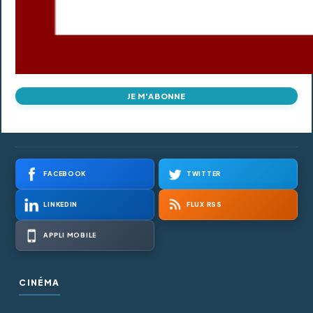
JE M'ABONNE
FACEBOOK
TWITTER
LINKEDIN
FLUX RSS
APPLI MOBILE
CINÉMA