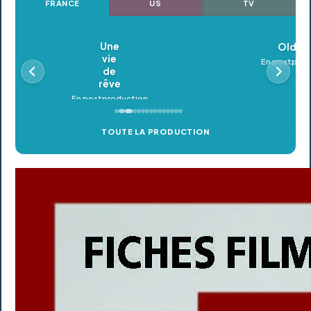
FRANCE
US
TV
Oldeupe
En postproduction
TOUTE LA PRODUCTION