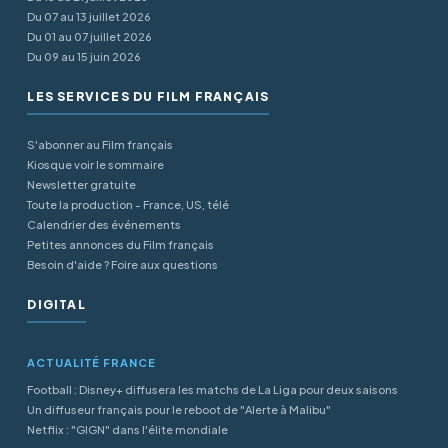
Du 07 au 13 juillet 2026
Du 01 au 07 juillet 2026
Du 09 au 15 juin 2026
LES SERVICES DU FILM FRANÇAIS
S'abonner au Film français
Kiosque voir le sommaire
Newsletter gratuite
Toute la production - France, US, télé
Calendrier des événements
Petites annonces du Film français
Besoin d'aide ? Foire aux questions
DIGITAL
ACTUALITÉ FRANCE
Football : Disney+ diffusera les matchs de La Liga pour deux saisons
Un diffuseur français pour le reboot de "Alerte à Malibu"
Netflix : "GIGN" dans l'élite mondiale