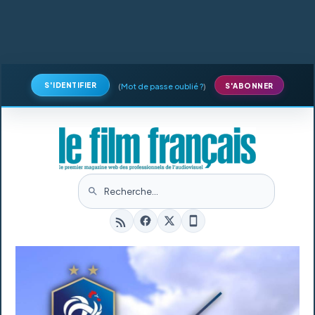
S'IDENTIFIER
(
Mot de passe oublié ?
)
S'ABONNER