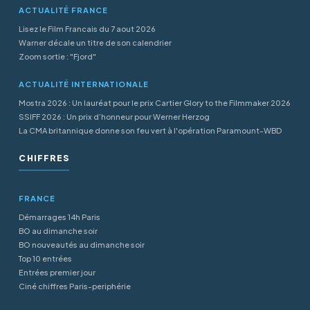
ACTUALITÉ FRANCE
Lisez le Film Francais du 7 aout 2026
Warner décale un titre de son calendrier
Zoom sortie : "Fjord"
ACTUALITÉ INTERNATIONALE
Mostra 2026 : Un lauréat pour le prix Cartier Glory to the Filmmaker 2026
SSIFF 2026 : Un prix d’honneur pour Werner Herzog
La CMA britannique donne son feu vert à l'opération Paramount-WBD
CHIFFRES
FRANCE
Démarrages 14h Paris
BO au dimanche soir
BO nouveautés au dimanche soir
Top 10 entrées
Entrées premier jour
Ciné chiffres Paris-periphérie