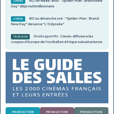
BO 1er week-end : "Spider-Man : Brand New
CINÉMA
Day" déjà multimillionnaire
BO au dimanche soir : "Spider-Man : Brand
CINÉMA
New Day" devance "L’Odyssée"
Droits sportifs : Canal+ diffusera les
TÉLÉVISION
coupes d’Europe de football en Afrique subsaharienne
PRODUCTION
PRODUCTION
PRODUCTION