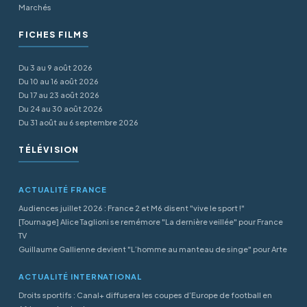
Marchés
FICHES FILMS
Du 3 au 9 août 2026
Du 10 au 16 août 2026
Du 17 au 23 août 2026
Du 24 au 30 août 2026
Du 31 août au 6 septembre 2026
TÉLÉVISION
ACTUALITÉ FRANCE
Audiences juillet 2026 : France 2 et M6 disent "vive le sport !"
[Tournage] Alice Taglioni se remémore "La dernière veillée" pour France
TV
Guillaume Gallienne devient "L’homme au manteau de singe" pour Arte
ACTUALITÉ INTERNATIONAL
Droits sportifs : Canal+ diffusera les coupes d’Europe de football en