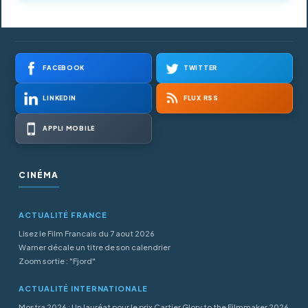
FACEBOOK
TWITTER
LINKEDIN
FLUX RSS
APPLI MOBILE
CINÉMA
ACTUALITÉ FRANCE
Lisez le Film Francais du 7 aout 2026
Warner décale un titre de son calendrier
Zoom sortie : "Fjord"
ACTUALITÉ INTERNATIONALE
Mostra 2026 : Un lauréat pour le prix Cartier Glory to the Filmmaker 2026