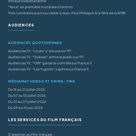
Afrique subsaharienne
"Alice" en première mondiale à Toronto
Trois candidats pour succéder à Jean-Paul Philippot à la tête de la RTBF
AUDIENCES
AUDIENCES QUOTIDIENNES
Audiences TV : "Le jeu" s'amuse sur TF1
Audiences TV : "Sirènes" attire le public sur TF1
Audiences TV : "OPJ" garde le contrôle sur France 3
Audiences TV : "Les fugitifs" captive sur France 3
MÉDIAMAT HEBDO ET PRIME-TIME
Du 15 au 21 juillet 2026
Du 07 au 13 juillet 2026
Du 01 au 07 juillet 2026
Du 09 au 15 juin 2026
LES SERVICES DU FILM FRANÇAIS
S'abonner au Film français