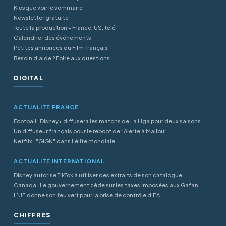
Kiosque voir le sommaire
Newsletter gratuite
Toute la production - France, US, télé
Calendrier des événements
Petites annonces du Film français
Besoin d'aide ? Foire aux questions
DIGITAL
ACTUALITÉ FRANCE
Football : Disney+ diffusera les matchs de La Liga pour deux saisons
Un diffuseur français pour le reboot de "Alerte à Malibu"
Netflix : "GIGN" dans l'élite mondiale
ACTUALITÉ INTERNATIONAL
Disney autorise TikTok à utiliser des extraits de son catalogue
Canada : Le gouvernement cède sur les taxes imposées aux Gafan
L’UE donne son feu vert pour la prise de contrôle d’EA
CHIFFRES