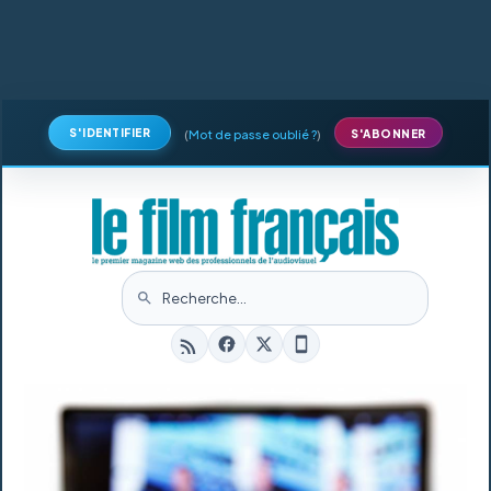
S'IDENTIFIER
(
Mot de passe oublié ?
)
S'ABONNER