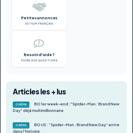
Petites annonces
DU FILM FRANÇAIS
Besoin d'aide ?
FOIRE AUX QUESTIONS
Articles les + lus
BO 1er week-end : "Spider-Man : Brand New
CINÉMA
Day" déjà multimillionnaire
BO US : “Spider-Man : Brand New Day” entre
CINÉMA
dans l’histoire