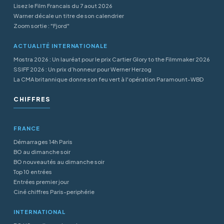
Lisez le Film Francais du 7 aout 2026
Warner décale un titre de son calendrier
Zoom sortie : "Fjord"
ACTUALITÉ INTERNATIONALE
Mostra 2026 : Un lauréat pour le prix Cartier Glory to the Filmmaker 2026
SSIFF 2026 : Un prix d’honneur pour Werner Herzog
La CMA britannique donne son feu vert à l'opération Paramount-WBD
CHIFFRES
FRANCE
Démarrages 14h Paris
BO au dimanche soir
BO nouveautés au dimanche soir
Top 10 entrées
Entrées premier jour
Ciné chiffres Paris-periphérie
INTERNATIONAL