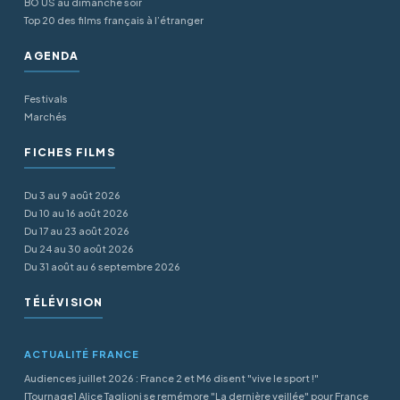
BO US au dimanche soir
Top 20 des films français à l’étranger
AGENDA
Festivals
Marchés
FICHES FILMS
Du 3 au 9 août 2026
Du 10 au 16 août 2026
Du 17 au 23 août 2026
Du 24 au 30 août 2026
Du 31 août au 6 septembre 2026
TÉLÉVISION
ACTUALITÉ FRANCE
Audiences juillet 2026 : France 2 et M6 disent "vive le sport !"
[Tournage] Alice Taglioni se remémore "La dernière veillée" pour France