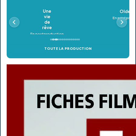
Oldeupe
En postproduction
TOUTE LA PRODUCTION