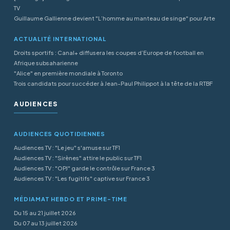
TV
Guillaume Gallienne devient "L’homme au manteau de singe" pour Arte
ACTUALITÉ INTERNATIONAL
Droits sportifs : Canal+ diffusera les coupes d’Europe de football en
Afrique subsaharienne
"Alice" en première mondiale à Toronto
Trois candidats pour succéder à Jean-Paul Philippot à la tête de la RTBF
AUDIENCES
AUDIENCES QUOTIDIENNES
Audiences TV : "Le jeu" s'amuse sur TF1
Audiences TV : "Sirènes" attire le public sur TF1
Audiences TV : "OPJ" garde le contrôle sur France 3
Audiences TV : "Les fugitifs" captive sur France 3
MÉDIAMAT HEBDO ET PRIME-TIME
Du 15 au 21 juillet 2026
Du 07 au 13 juillet 2026