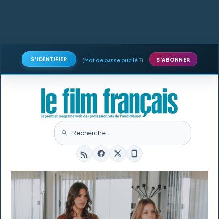
S'IDENTIFIER
(
Mot de passe oublié ?
)
S'ABONNER