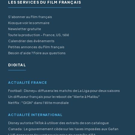
LES SERVICES DU FILM FRANÇAIS
S'abonner au Film français
Kiosque voir le sommaire
Newsletter gratuite
Toute la production - France, US, télé
Calendrier des événements
Petites annonces du Film français
Besoin d'aide ? Foire aux questions
DIGITAL
ACTUALITÉ FRANCE
Football : Disney+ diffusera les matchs de La Liga pour deux saisons
Un diffuseur français pour le reboot de "Alerte à Malibu"
Netflix : "GIGN" dans l'élite mondiale
ACTUALITÉ INTERNATIONAL
Disney autorise TikTok à utiliser des extraits de son catalogue
Canada : Le gouvernement cède sur les taxes imposées aux Gafan
L’UE donne son feu vert pour la prise de contrôle d’EA