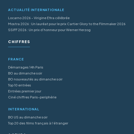
ACTUALITÉ INTERNATIONALE
Locarno 2026 - Virigine Efira célébrée
Mostra 2026 : Un lauréat pour le prix Cartier Glory to the Filmmaker 2026
SSIFF 2026 : Un prix d’honneur pour Werner Herzog
CHIFFRES
FRANCE
Démarrages 14h Paris
BO au dimanche soir
BO nouveautés au dimanche soir
Top 10 entrées
Entrées premier jour
Ciné chiffres Paris-periphérie
INTERNATIONAL
BO US au dimanche soir
Top 20 des films français à l’étranger