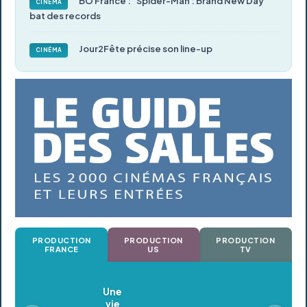
BO France : "Spider-Man : Brand New Day"
CINÉMA
bat des records
Jour2Fête précise son line-up
CINÉMA
PRODUCTION
PRODUCTION
PRODUCTION
FRANCE
US
TV
Oldeupe
En postproduction