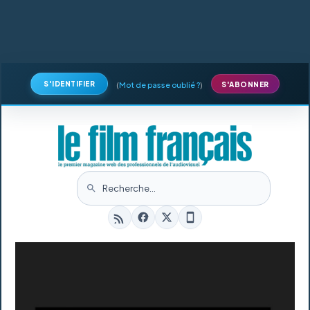
S'IDENTIFIER
(
Mot de passe oublié ?
)
S'ABONNER