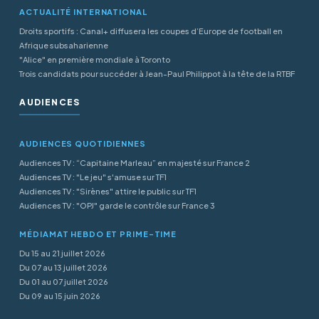
ACTUALITÉ INTERNATIONAL
Droits sportifs : Canal+ diffusera les coupes d’Europe de football en
Afrique subsaharienne
"Alice" en première mondiale à Toronto
Trois candidats pour succéder à Jean-Paul Philippot à la tête de la RTBF
AUDIENCES
AUDIENCES QUOTIDIENNES
Audiences TV : “Capitaine Marleau” en majesté sur France 2
Audiences TV : "Le jeu" s'amuse sur TF1
Audiences TV : "Sirènes" attire le public sur TF1
Audiences TV : "OPJ" garde le contrôle sur France 3
MÉDIAMAT HEBDO ET PRIME-TIME
Du 15 au 21 juillet 2026
Du 07 au 13 juillet 2026
Du 01 au 07 juillet 2026
Du 09 au 15 juin 2026