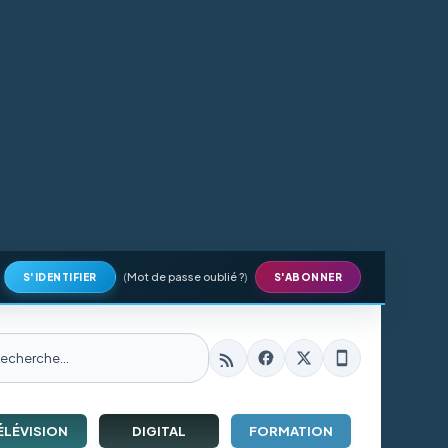
(
Mot de passe oublié ?
)
S'IDENTIFIER
S'ABONNER
ÉLÉVISION
DIGITAL
FORMATION