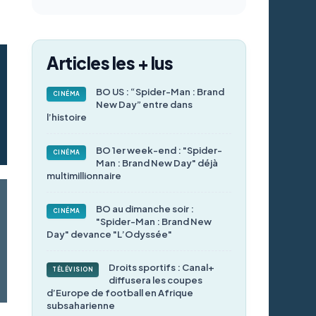
Articles les + lus
BO US : “Spider-Man : Brand
CINÉMA
New Day” entre dans
l’histoire
BO 1er week-end : "Spider-
CINÉMA
Man : Brand New Day" déjà
multimillionnaire
BO au dimanche soir :
CINÉMA
"Spider-Man : Brand New
Day" devance "L’Odyssée"
Droits sportifs : Canal+
TÉLÉVISION
diffusera les coupes
d’Europe de football en Afrique
subsaharienne