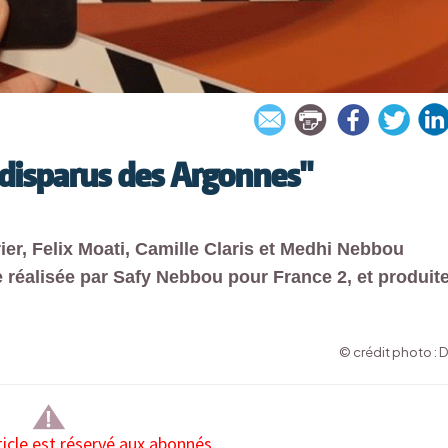
 disparus des Argonnes"
ier, Felix Moati, Camille Claris et Medhi Nebbou
ie réalisée par Safy Nebbou pour France 2, et produit
© crédit photo : 
ticle est réservé aux abonnés.