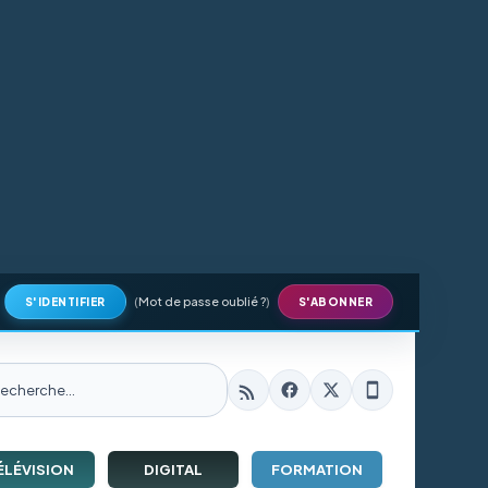
(
Mot de passe oublié ?
)
S'IDENTIFIER
S'ABONNER
ÉLÉVISION
DIGITAL
FORMATION