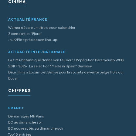
CINÉMA
ACTUALITÉ FRANCE
Warner décale un titre de son calendrier
Zoom sortie : "Fjord"
Jour2Fête précise son line-up
ACTUALITÉ INTERNATIONALE
La CMA britannique donne son feu vert à l'opération Paramount-WBD
SSIFF 2026 : La sélection "Made in Spain" dévoilée
Deux films à Locarno et Venise pour la société de vente belge Hors du
Bocal
CHIFFRES
FRANCE
Démarrages 14h Paris
BO au dimanche soir
BO nouveautés au dimanche soir
Top 10 entrées