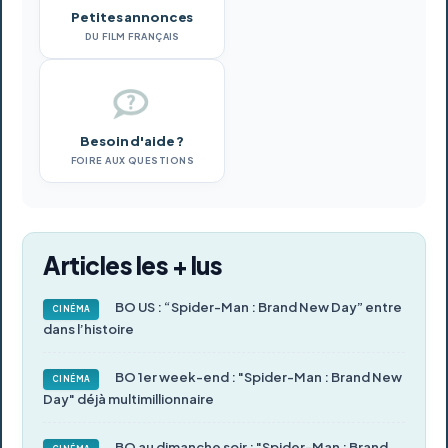
Petites annonces
DU FILM FRANÇAIS
Besoin d'aide ?
FOIRE AUX QUESTIONS
Articles les + lus
BO US : “Spider-Man : Brand New Day” entre
CINÉMA
dans l’histoire
BO 1er week-end : "Spider-Man : Brand New
CINÉMA
Day" déjà multimillionnaire
BO au dimanche soir : "Spider-Man : Brand