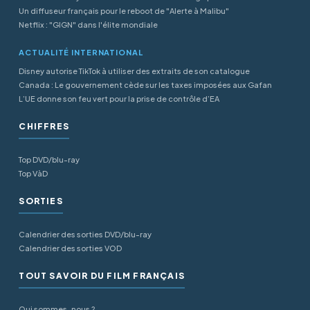
Un diffuseur français pour le reboot de "Alerte à Malibu"
Netflix : "GIGN" dans l'élite mondiale
ACTUALITÉ INTERNATIONAL
Disney autorise TikTok à utiliser des extraits de son catalogue
Canada : Le gouvernement cède sur les taxes imposées aux Gafan
L’UE donne son feu vert pour la prise de contrôle d’EA
CHIFFRES
Top DVD/blu-ray
Top VàD
SORTIES
Calendrier des sorties DVD/blu-ray
Calendrier des sorties VOD
TOUT SAVOIR DU FILM FRANÇAIS
Qui sommes-nous ?