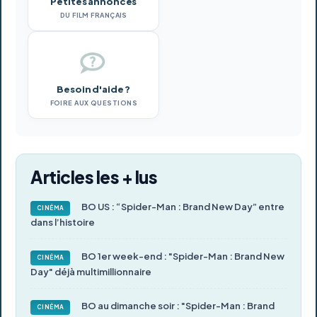
Petites annonces
DU FILM FRANÇAIS
Besoin d'aide ?
FOIRE AUX QUESTIONS
Articles les + lus
BO US : “Spider-Man : Brand New Day” entre
CINÉMA
dans l’histoire
BO 1er week-end : "Spider-Man : Brand New
CINÉMA
Day" déjà multimillionnaire
BO au dimanche soir : "Spider-Man : Brand
CINÉMA