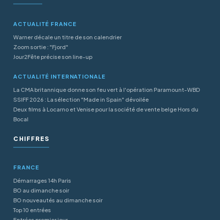
ACTUALITÉ FRANCE
Warner décale un titre de son calendrier
Zoom sortie : "Fjord"
Jour2Fête précise son line-up
ACTUALITÉ INTERNATIONALE
La CMA britannique donne son feu vert à l'opération Paramount-WBD
SSIFF 2026 : La sélection "Made in Spain" dévoilée
Deux films à Locarno et Venise pour la société de vente belge Hors du
Bocal
CHIFFRES
FRANCE
Démarrages 14h Paris
BO au dimanche soir
BO nouveautés au dimanche soir
Top 10 entrées
Entrées premier jour