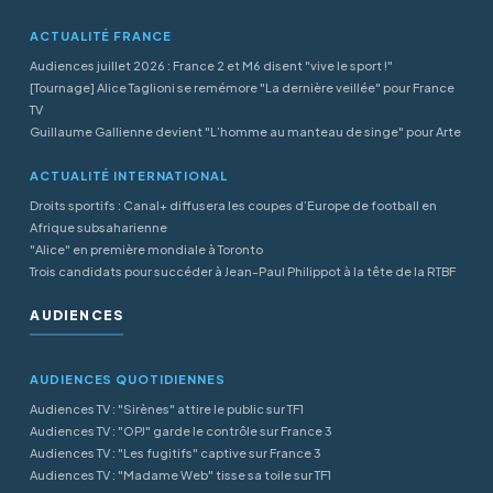
ACTUALITÉ FRANCE
Audiences juillet 2026 : France 2 et M6 disent "vive le sport !"
[Tournage] Alice Taglioni se remémore "La dernière veillée" pour France
TV
Guillaume Gallienne devient "L’homme au manteau de singe" pour Arte
ACTUALITÉ INTERNATIONAL
Droits sportifs : Canal+ diffusera les coupes d’Europe de football en
Afrique subsaharienne
"Alice" en première mondiale à Toronto
Trois candidats pour succéder à Jean-Paul Philippot à la tête de la RTBF
AUDIENCES
AUDIENCES QUOTIDIENNES
Audiences TV : "Sirènes" attire le public sur TF1
Audiences TV : "OPJ" garde le contrôle sur France 3
Audiences TV : "Les fugitifs" captive sur France 3
Audiences TV : "Madame Web" tisse sa toile sur TF1