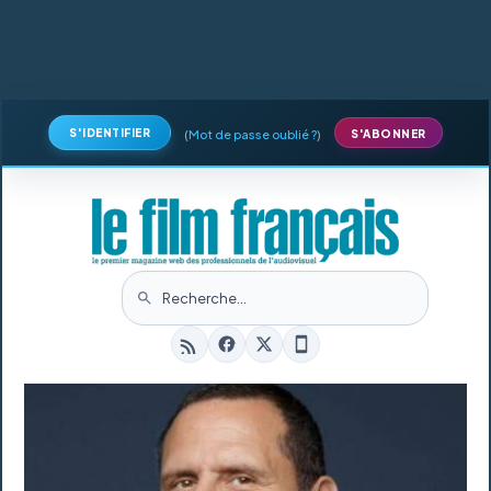
S'IDENTIFIER
(
Mot de passe oublié ?
)
S'ABONNER