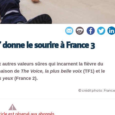
 donne le sourire à France 3
 autres valeurs sûres qui incarnent la fièvre du
 saison de
The Voice, la plus belle voix
(TF1) et le
s yeux
(France 2).
© crédit photo : France
ticle est réservé aux abonnés.