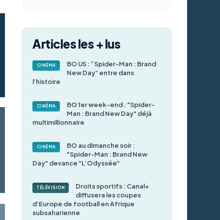
Articles les + lus
BO US : “Spider-Man : Brand
CINÉMA
New Day” entre dans
l’histoire
BO 1er week-end : "Spider-
CINÉMA
Man : Brand New Day" déjà
multimillionnaire
BO au dimanche soir :
CINÉMA
"Spider-Man : Brand New
Day" devance "L’Odyssée"
Droits sportifs : Canal+
TÉLÉVISION
diffusera les coupes
d’Europe de football en Afrique
subsaharienne