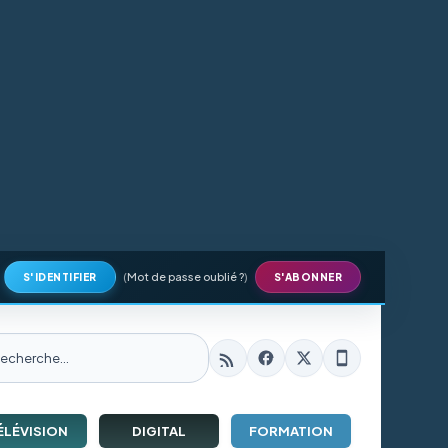
(
Mot de passe oublié ?
)
S'IDENTIFIER
S'ABONNER
ÉLÉVISION
DIGITAL
FORMATION