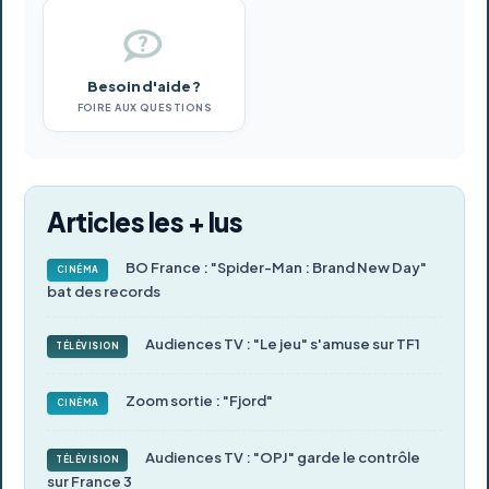
Besoin d'aide ?
FOIRE AUX QUESTIONS
Articles les + lus
BO France : "Spider-Man : Brand New Day"
CINÉMA
bat des records
Audiences TV : "Le jeu" s'amuse sur TF1
TÉLÉVISION
Zoom sortie : "Fjord"
CINÉMA
Audiences TV : "OPJ" garde le contrôle
TÉLÉVISION
sur France 3