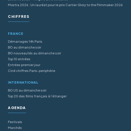
Mostra 2026 : Un lauréat pour le prix Cartier Glory to the Filmmaker 2026
CHIFFRES
FRANCE
Démarrages 14h Paris
BO au dimanche soir
BO nouveautés au dimanche soir
Top 10 entrées
Entrées premier jour
Ciné chiffres Paris-periphérie
INTERNATIONAL
BO US au dimanche soir
Top 20 des films français à l’étranger
AGENDA
Festivals
Marchés