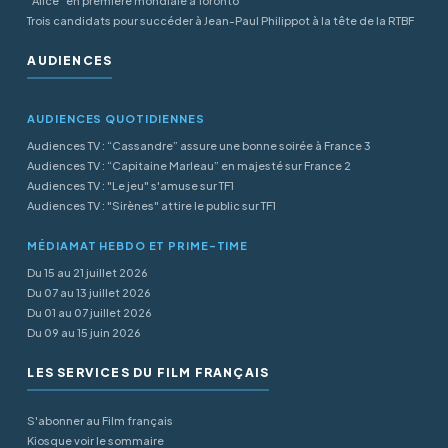
"Alice" en première mondiale à Toronto
Trois candidats pour succéder à Jean-Paul Philippot à la tête de la RTBF
AUDIENCES
AUDIENCES QUOTIDIENNES
Audiences TV : “Cassandre” assure une bonne soirée à France 3
Audiences TV : “Capitaine Marleau” en majesté sur France 2
Audiences TV : "Le jeu" s'amuse sur TF1
Audiences TV : "Sirènes" attire le public sur TF1
MÉDIAMAT HEBDO ET PRIME-TIME
Du 15 au 21 juillet 2026
Du 07 au 13 juillet 2026
Du 01 au 07 juillet 2026
Du 09 au 15 juin 2026
LES SERVICES DU FILM FRANÇAIS
S'abonner au Film français
Kiosque voir le sommaire