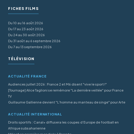
FICHES FILMS
Du 10 au 16 août 2026
Du 17 au 23 août 2026
Du 24 au 30 août 2026
Du 31 août au 6 septembre 2026
Du 7 au 13 septembre 2026
TÉLÉVISION
ACTUALITÉ FRANCE
Audiences juillet 2026 : France 2 et M6 disent "vive le sport !"
[Tournage] Alice Taglioni se remémore "La dernière veillée" pour France
TV
Guillaume Gallienne devient "L’homme au manteau de singe" pour Arte
ACTUALITÉ INTERNATIONAL
Droits sportifs : Canal+ diffusera les coupes d’Europe de football en
Afrique subsaharienne