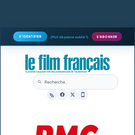
S'IDENTIFIER
(
Mot de passe oublié ?
)
S'ABONNER