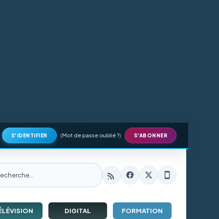
(
Mot de passe oublié ?
)
S'IDENTIFIER
S'ABONNER
ÉLÉVISION
DIGITAL
FORMATION