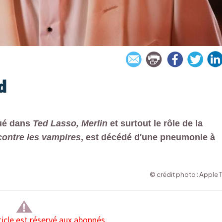
d
oué dans
Ted Lasso, Merlin
et surtout le rôle de la
contre les vampires
, est décédé d'une pneumonie à
© crédit photo : Apple 
ticle est réservé aux abonnés.