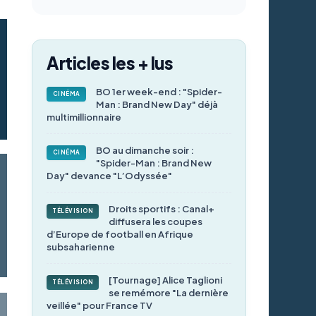
Articles les + lus
BO 1er week-end : "Spider-
CINÉMA
Man : Brand New Day" déjà
multimillionnaire
BO au dimanche soir :
CINÉMA
"Spider-Man : Brand New
Day" devance "L’Odyssée"
Droits sportifs : Canal+
TÉLÉVISION
diffusera les coupes
d’Europe de football en Afrique
subsaharienne
[Tournage] Alice Taglioni
TÉLÉVISION
se remémore "La dernière
veillée" pour France TV