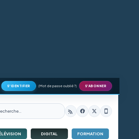
(
Mot de passe oublié ?
)
S'IDENTIFIER
S'ABONNER
ÉLÉVISION
DIGITAL
FORMATION