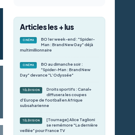
Articles les + lus
BO 1er week-end : "Spider-
CINÉMA
Man : Brand New Day" déjà
multimillionnaire
BO au dimanche soir :
CINÉMA
"Spider-Man : Brand New
Day" devance "L’Odyssée"
Droits sportifs : Canal+
TÉLÉVISION
diffusera les coupes
d’Europe de football en Afrique
subsaharienne
[Tournage] Alice Taglioni
TÉLÉVISION
se remémore "La dernière
veillée" pour France TV