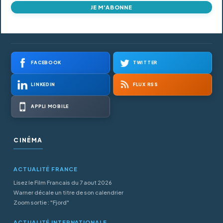
JE M'ABONNE
FACEBOOK
TWITTER
LINKEDIN
FLUX RSS
APPLI MOBILE
CINÉMA
ACTUALITÉ FRANCE
Lisez le Film Francais du 7 aout 2026
Warner décale un titre de son calendrier
Zoom sortie : "Fjord"
ACTUALITÉ INTERNATIONALE