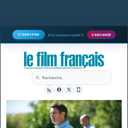
S'IDENTIFIER
(
Mot de passe oublié ?
)
S'ABONNER