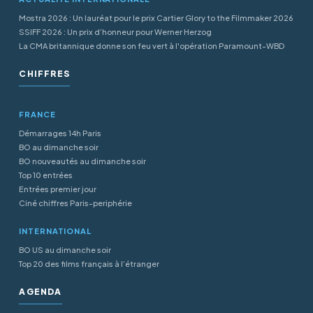
Mostra 2026 : Un lauréat pour le prix Cartier Glory to the Filmmaker 2026
SSIFF 2026 : Un prix d’honneur pour Werner Herzog
La CMA britannique donne son feu vert à l'opération Paramount-WBD
CHIFFRES
FRANCE
Démarrages 14h Paris
BO au dimanche soir
BO nouveautés au dimanche soir
Top 10 entrées
Entrées premier jour
Ciné chiffres Paris-periphérie
INTERNATIONAL
BO US au dimanche soir
Top 20 des films français à l’étranger
AGENDA