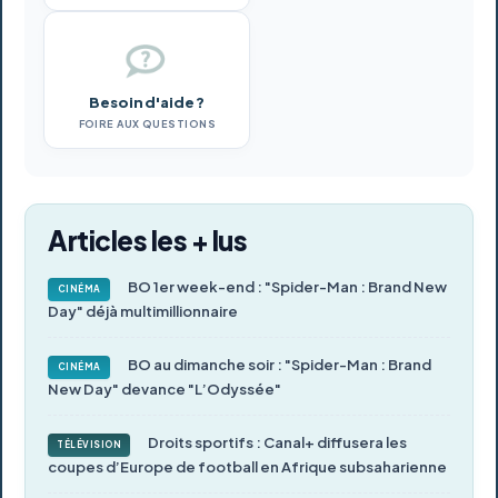
Besoin d'aide ?
FOIRE AUX QUESTIONS
Articles les + lus
BO 1er week-end : "Spider-Man : Brand New
CINÉMA
Day" déjà multimillionnaire
BO au dimanche soir : "Spider-Man : Brand
CINÉMA
New Day" devance "L’Odyssée"
Droits sportifs : Canal+ diffusera les
TÉLÉVISION
coupes d’Europe de football en Afrique subsaharienne