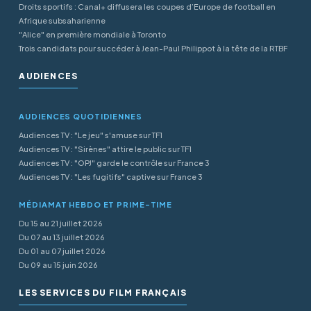
Droits sportifs : Canal+ diffusera les coupes d’Europe de football en
Afrique subsaharienne
"Alice" en première mondiale à Toronto
Trois candidats pour succéder à Jean-Paul Philippot à la tête de la RTBF
AUDIENCES
AUDIENCES QUOTIDIENNES
Audiences TV : "Le jeu" s'amuse sur TF1
Audiences TV : "Sirènes" attire le public sur TF1
Audiences TV : "OPJ" garde le contrôle sur France 3
Audiences TV : "Les fugitifs" captive sur France 3
MÉDIAMAT HEBDO ET PRIME-TIME
Du 15 au 21 juillet 2026
Du 07 au 13 juillet 2026
Du 01 au 07 juillet 2026
Du 09 au 15 juin 2026
LES SERVICES DU FILM FRANÇAIS