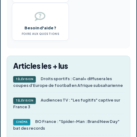
Besoin d'aide ?
FOIRE AUX QUESTIONS
Articles les + lus
Droits sportifs : Canal+ diffusera les
TÉLÉVISION
coupes d’Europe de football en Afrique subsaharienne
Audiences TV : "Les fugitifs" captive sur
TÉLÉVISION
France 3
BO France : "Spider-Man : Brand New Day"
CINÉMA
bat des records