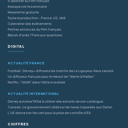
S'abonner au Film français
Kiosque voir le sommaire
Newsletter gratuite
Toute la production - France, US, télé
Calendrier des événements
Petites annonces du Film français
Besoin d'aide ? Foire aux questions
DIGITAL
ACTUALITÉ FRANCE
Football : Disney+ diffusera les matchs de La Liga pour deux saisons
Un diffuseur français pour le reboot de "Alerte à Malibu"
Netflix : "GIGN" dans l'élite mondiale
ACTUALITÉ INTERNATIONAL
Disney autorise TikTok à utiliser des extraits de son catalogue
Canada : Le gouvernement cède sur les taxes imposées aux Gafan
L’UE donne son feu vert pour la prise de contrôle d’EA
CHIFFRES