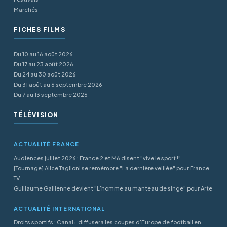
Marchés
FICHES FILMS
Du 10 au 16 août 2026
Du 17 au 23 août 2026
Du 24 au 30 août 2026
Du 31 août au 6 septembre 2026
Du 7 au 13 septembre 2026
TÉLÉVISION
ACTUALITÉ FRANCE
Audiences juillet 2026 : France 2 et M6 disent "vive le sport !"
[Tournage] Alice Taglioni se remémore "La dernière veillée" pour France
TV
Guillaume Gallienne devient "L’homme au manteau de singe" pour Arte
ACTUALITÉ INTERNATIONAL
Droits sportifs : Canal+ diffusera les coupes d’Europe de football en