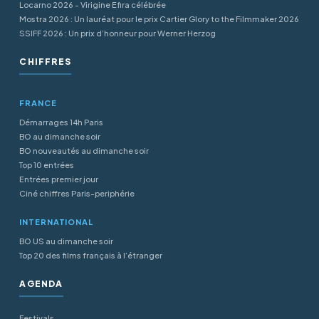
Locarno 2026 - Virigine Efira célébrée
Mostra 2026 : Un lauréat pour le prix Cartier Glory to the Filmmaker 2026
SSIFF 2026 : Un prix d’honneur pour Werner Herzog
CHIFFRES
FRANCE
Démarrages 14h Paris
BO au dimanche soir
BO nouveautés au dimanche soir
Top 10 entrées
Entrées premier jour
Ciné chiffres Paris-periphérie
INTERNATIONAL
BO US au dimanche soir
Top 20 des films français à l’étranger
AGENDA
Festivals