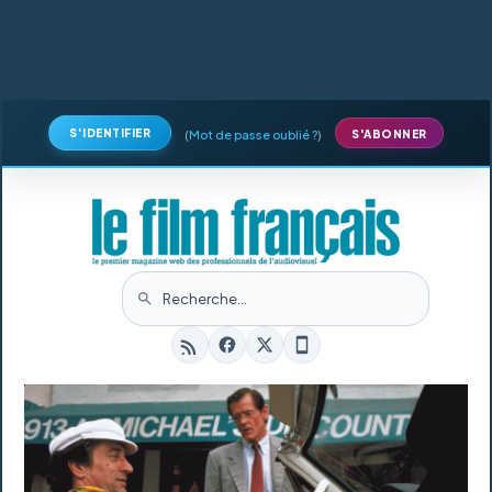
S'IDENTIFIER
(
Mot de passe oublié ?
)
S'ABONNER