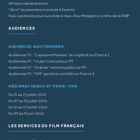
Afrique subsaharienne
"Alice" en première mondiale à Toronto
Trois candidats pour succéder à Jean-Paul Philippot à la tête de la RTBF
AUDIENCES
AUDIENCES QUOTIDIENNES
Audiences TV : “Capitaine Marleau” en majesté sur France 2
Audiences TV : "Le jeu" s'amuse sur TF1
Audiences TV : "Sirènes" attire le public sur TF1
Audiences TV : "OPJ" garde le contrôle sur France 3
MÉDIAMAT HEBDO ET PRIME-TIME
Du 15 au 21 juillet 2026
Du 07 au 13 juillet 2026
Du 01 au 07 juillet 2026
Du 09 au 15 juin 2026
LES SERVICES DU FILM FRANÇAIS