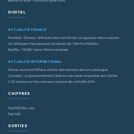
Besoin d'aide ? Foire aux questions
DIGITAL
ACTUALITÉ FRANCE
Football : Disney+ diffusera les matchs de La Liga pour deux saisons
Un diffuseur français pour le reboot de "Alerte à Malibu"
Netflix : "GIGN" dans l'élite mondiale
ACTUALITÉ INTERNATIONAL
Disney autorise TikTok à utiliser des extraits de son catalogue
Canada : Le gouvernement cède sur les taxes imposées aux Gafan
L’UE donne son feu vert pour la prise de contrôle d’EA
CHIFFRES
Top DVD/blu-ray
Top VàD
SORTIES