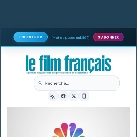
S'IDENTIFIER
(
Mot de passe oublié ?
)
S'ABONNER