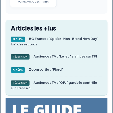
FOIRE AUX QUESTIONS
Articles les + lus
BO France : "Spider-Man : Brand New Day"
CINÉMA
bat des records
Audiences TV : "Le jeu" s'amuse sur TF1
TÉLÉVISION
Zoom sortie : "Fjord"
CINÉMA
Audiences TV : "OPJ" garde le contrôle
TÉLÉVISION
sur France 3