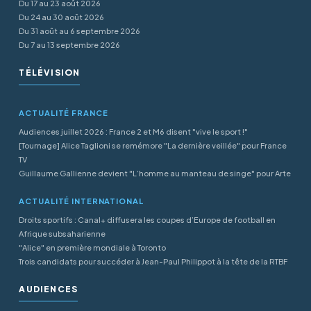
Du 17 au 23 août 2026
Du 24 au 30 août 2026
Du 31 août au 6 septembre 2026
Du 7 au 13 septembre 2026
TÉLÉVISION
ACTUALITÉ FRANCE
Audiences juillet 2026 : France 2 et M6 disent "vive le sport !"
[Tournage] Alice Taglioni se remémore "La dernière veillée" pour France
TV
Guillaume Gallienne devient "L’homme au manteau de singe" pour Arte
ACTUALITÉ INTERNATIONAL
Droits sportifs : Canal+ diffusera les coupes d’Europe de football en
Afrique subsaharienne
"Alice" en première mondiale à Toronto
Trois candidats pour succéder à Jean-Paul Philippot à la tête de la RTBF
AUDIENCES