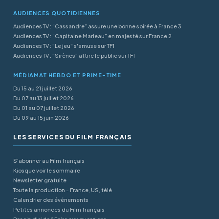
AUDIENCES QUOTIDIENNES
Audiences TV : “Cassandre” assure une bonne soirée à France 3
Audiences TV : “Capitaine Marleau” en majesté sur France 2
Audiences TV : "Le jeu" s'amuse sur TF1
Audiences TV : "Sirènes" attire le public sur TF1
MÉDIAMAT HEBDO ET PRIME-TIME
Du 15 au 21 juillet 2026
Du 07 au 13 juillet 2026
Du 01 au 07 juillet 2026
Du 09 au 15 juin 2026
LES SERVICES DU FILM FRANÇAIS
S'abonner au Film français
Kiosque voir le sommaire
Newsletter gratuite
Toute la production - France, US, télé
Calendrier des événements
Petites annonces du Film français