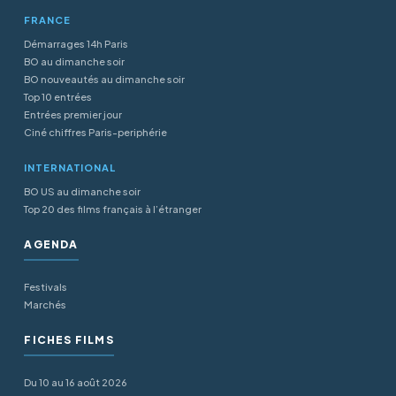
FRANCE
Démarrages 14h Paris
BO au dimanche soir
BO nouveautés au dimanche soir
Top 10 entrées
Entrées premier jour
Ciné chiffres Paris-periphérie
INTERNATIONAL
BO US au dimanche soir
Top 20 des films français à l’étranger
AGENDA
Festivals
Marchés
FICHES FILMS
Du 10 au 16 août 2026