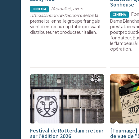
Sonhouse
(Actualisé, avec
CINÉMA
Fon
officialisation de l'accord)
Selon la
CINÉMA
presse italienne, le groupe français
Dame Blanche f
vient d'entrer au capital du puissant
prestataires h
distributeur et producteur italien.
postproductio
fondateur, Ét
le flambeau à 
opération.
Festival de Rotterdam : retour
[Tournage] 
sur l’édition 2026
de vue de "