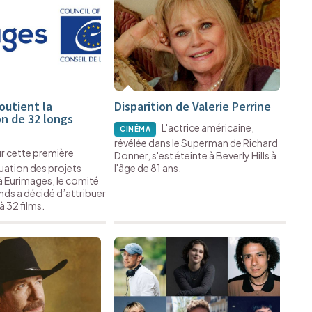
outient la
Disparition de Valerie Perrine
n de 32 longs
L'actrice américaine,
CINÉMA
révélée dans le Superman de Richard
r cette première
Donner, s'est éteinte à Beverly Hills à
uation des projets
l'âge de 81 ans.
 Eurimages, le comité
nds a décidé d’attribuer
à 32 films.