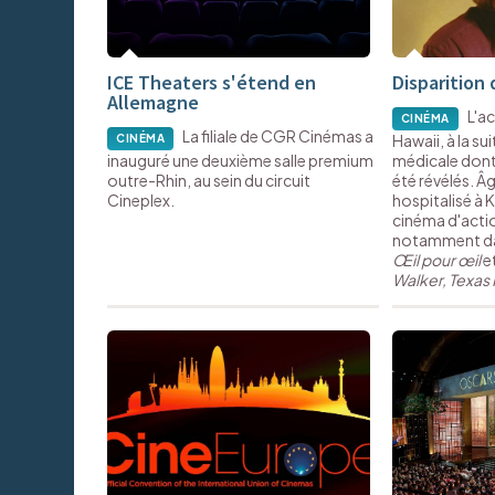
ICE Theaters s'étend en
Disparition 
Allemagne
L'a
CINÉMA
La filiale de CGR Cinémas a
Hawaii, à la su
CINÉMA
inauguré une deuxième salle premium
médicale dont 
outre-Rhin, au sein du circuit
été révélés. Âg
Cineplex.
hospitalisé à 
cinéma d'action,
notamment dan
Œil pour œil
et
Walker, Texas