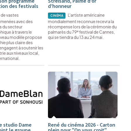
 son programme
Streisand, Palme d’or
ion des festivals
d’honneur
u de vastes
L'artiste américaine
CINÉMA
 menées avec des
mondialement reconnue recevra la
s du secteur
récompense lors de la cérémonie du
ique à travers le
palmarès du 79ᵉ festival de Cannes,
uveau modèle propose
qui se tiendra du 13 au 24 mai.
ie plus claire des
’engagent à soutenir les
trie aux niveaux local,
ernational.
Le studio Dame
René du cinéma 2026 - Carton
oint le groupe
plein pour "On vous croit"