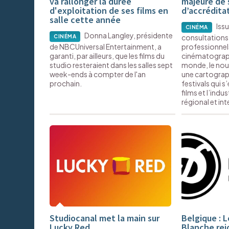
va rallonger la durée
majeure de
d'exploitation de ses films en
d’accréditat
salle cette année
Iss
CINÉMA
Donna Langley, présidente
consultations
CINÉMA
de NBCUniversal Entertainment, a
professionnel
garanti, par ailleurs, que les films du
cinématograph
studio resteraient dans les salles sept
monde, le no
week-ends à compter de l'an
une cartograph
prochain.
festivals qui s
films et l’indus
régional et int
Studiocanal met la main sur
Belgique : 
Lucky Red
Blanche rej