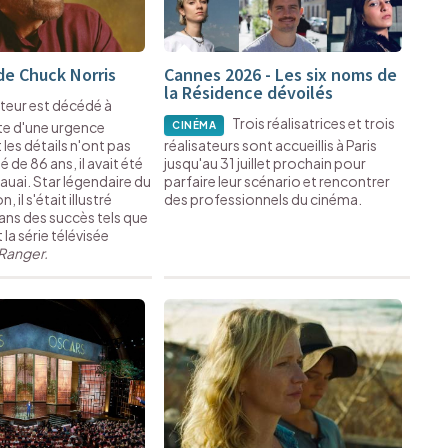
de Chuck Norris
Cannes 2026 - Les six noms de
la Résidence dévoilés
cteur est décédé à
Trois réalisatrices et trois
ite d'une urgence
CINÉMA
les détails n'ont pas
réalisateurs sont accueillis à Paris
é de 86 ans, il avait été
jusqu'au 31 juillet prochain pour
Kauai. Star légendaire du
parfaire leur scénario et rencontrer
 il s'était illustré
des professionnels du cinéma.
s des succès tels que
 la série télévisée
 Ranger.