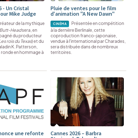
 - Un Cristal
Pluie de ventes pour le film
our Mike Judge
d'animation "A New Dawn"
créateur de la mythique
Présentée en compétition
CINÉMA
 Butt-Head
sera, en
à la dernière Berlinale, cette
pagné du producteur
coproduction franco-japonaise,
Les rois du Texas
) et du
vendue à l'international par Charades,
ladin K. Patterson,
sera distribuée dans de nombreux
e ronde en hommage à
territoires.
nonce une refonte
Cannes 2026 – Barbra