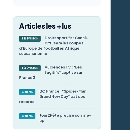
Articles les + lus
Droits sportifs : Canal+
TÉLÉVISION
diffusera les coupes
d’Europe de football en Afrique
subsaharienne
Audiences TV : "Les
TÉLÉVISION
fugitifs" captive sur
France 3
BO France : "Spider-Man :
CINÉMA
Brand New Day" bat des
records
Jour2Fête précise son line-
CINÉMA
up