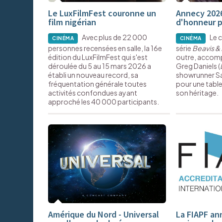
Le LuxFilmFest couronne un
Annecy 2026
film nigérian
d'honneur p
Avec plus de 22 000
Le 
CINÉMA
CINÉMA
personnes recensées en salle, la 16e
série
Beavis &
édition du LuxFilmFest qui s'est
outre, accom
déroulée du 5 au 15 mars 2026 a
Greg Daniels (
établi un nouveau record, sa
showrunner Sa
fréquentation générale toutes
pour une tabl
activités confondues ayant
son héritage.
approché les 40 000 participants.
Amérique du Nord - Universal
La FIAPF an