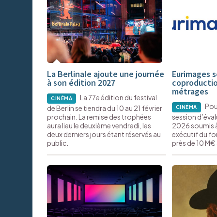
La Berlinale ajoute une journée
Eurimages s
à son édition 2027
coproductio
métrages
La 77e édition du festival
CINÉMA
Pou
de Berlin se tiendra du 10 au 21 février
CINÉMA
prochain. La remise des trophées
session d’éval
aura lieu le deuxième vendredi, les
2026 soumis à
deux derniers jours étant réservés au
exécutif du fo
public.
près de 10 M€ 