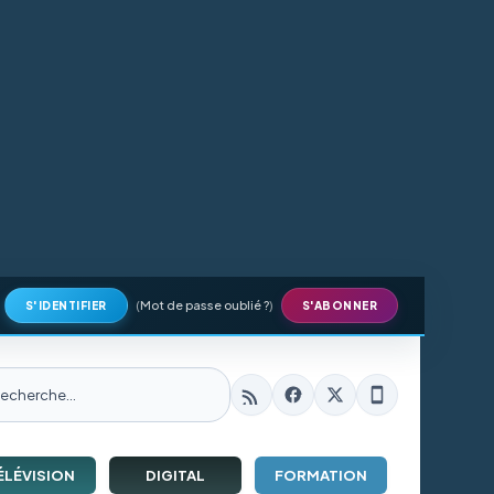
(
Mot de passe oublié ?
)
S'IDENTIFIER
S'ABONNER
ÉLÉVISION
DIGITAL
FORMATION