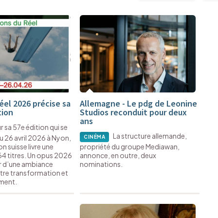
éel 2026 précise sa
Allemagne - Le pdg de Leonine
ion
Studios reconduit pour deux
ans
 sa 57e édition qui se
La structure allemande,
au 26 avril 2026 à Nyon,
CINÉMA
n suisse livre une
propriété du groupe Mediawan,
64 titres. Un opus 2026
annonce, en outre, deux
ur d’une ambiance
nominations.
ntre transformation et
ment.