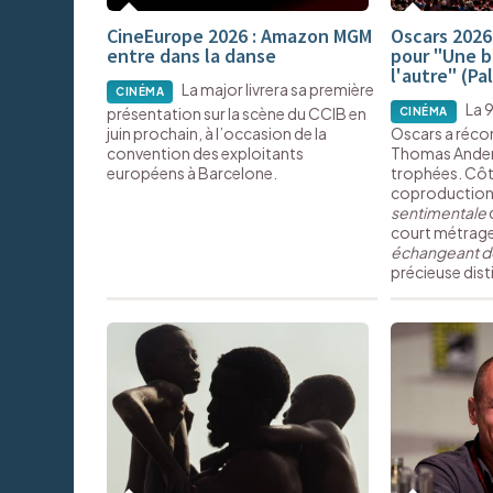
CineEurope 2026 : Amazon MGM
Oscars 2026
entre dans la danse
pour "Une b
l'autre" (P
La major livrera sa première
CINÉMA
La 
présentation sur la scène du CCIB en
CINÉMA
juin prochain, à l’occasion de la
Oscars a récom
convention des exploitants
Thomas Anders
européens à Barcelone.
trophées. Côté
coproduction 
sentimentale
d
court métrag
échangeant de 
précieuse dist