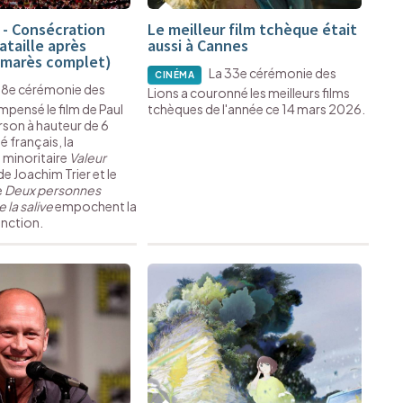
 - Consécration
Le meilleur film tchèque était
ataille après
aussi à Cannes
almarès complet)
La 33e cérémonie des
CINÉMA
98e cérémonie des
Lions a couronné les meilleurs films
pensé le film de Paul
tchèques de l'année ce 14 mars 2026.
on à hauteur de 6
 français, la
minoritaire
Valeur
e Joachim Trier et le
e
Deux personnes
la salive
empochent la
inction.