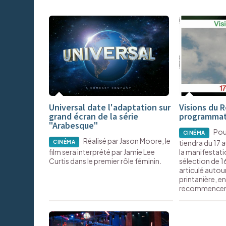
Universal date l'adaptation sur
Visions du R
grand écran de la série
programmat
"Arabesque"
Pour
CINÉMA
Réalisé par Jason Moore, le
tiendra du 17 
CINÉMA
film sera interprété par Jamie Lee
la manifestatio
Curtis dans le premier rôle féminin.
sélection de 1
articulé auto
printanière, e
recommence