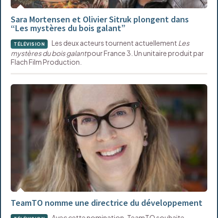
Sara Mortensen et Olivier Sitruk plongent dans
“Les mystères du bois galant”
Les deux acteurs tournent actuellement
Les
TÉLÉVISION
mystères du bois galant
pour France 3. Un unitaire produit par
Flach Film Production.
TeamTO nomme une directrice du développement
Avec cette nomination, TeamTO souhaite