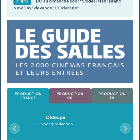
BO au dimanche soir : "Spider-Man : Brand
CINÉMA
New Day" devance "L’Odyssée"
PRODUCTION
PRODUCTION
PRODUCTION
FRANCE
US
TV
Oldeupe
En postproduction