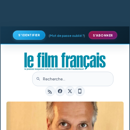
S'IDENTIFIER
(
Mot de passe oublié ?
)
S'ABONNER