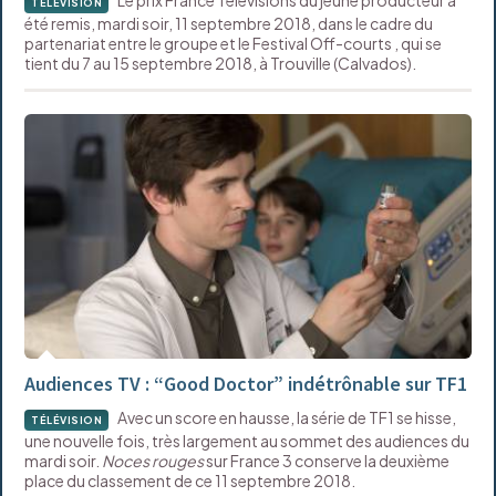
TÉLÉVISION
été remis, mardi soir, 11 septembre 2018, dans le cadre du
partenariat entre le groupe et le Festival Off-courts , qui se
tient du 7 au 15 septembre 2018, à Trouville (Calvados).
Audiences TV : “Good Doctor” indétrônable sur TF1
Avec un score en hausse, la série de TF1 se hisse,
TÉLÉVISION
une nouvelle fois, très largement au sommet des audiences du
mardi soir.
Noces rouges
sur France 3 conserve la deuxième
place du classement de ce 11 septembre 2018.