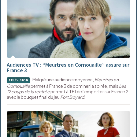
Audiences TV : “Meurtres en Cornouaille” assure sur
France 3
Malgré une audience moyenne,
Meurtres en
TÉLÉVISION
Cornouaille
permet à France 3 de dominer la soirée, mais
Les
12 coups de la rentrée
permet à TF1 de l'emporter sur France 2
avec le bouquet final du jeu
Fort Boyard.