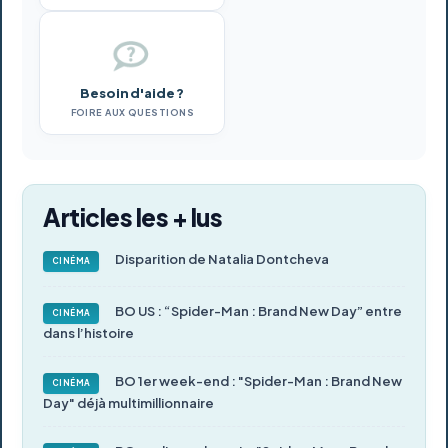
Besoin d'aide ?
FOIRE AUX QUESTIONS
Articles les + lus
Disparition de Natalia Dontcheva
CINÉMA
BO US : “Spider-Man : Brand New Day” entre
CINÉMA
dans l’histoire
BO 1er week-end : "Spider-Man : Brand New
CINÉMA
Day" déjà multimillionnaire