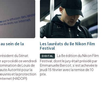
au sein de la
Les lauréats du 8e Nikon Film
Festival
président du Sénat
La 8e édition du Nikon Film
DIGITAL
r a procédé ce vendredi
Festival, dont le jury était présidé par
 nomination de Louis de
Emmanuelle Bercot, s’est achevée le
Haute Autorité pour la
jeudi 15 février avec la remise de 10
œuvres et la protection
prix.
 Internet (HADOPI)