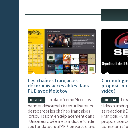
Les chaînes françaises
Chronologie
désormais accessibles dans
proposition
l'UE avec Molotov
vidéo)
La plateforme Molotov
Le 
DIGITAL
DIGITAL
permet désormais à ses utilisateurs
vidéo numériqu
de regarder les chaînes françaises
sa réaction à 
lorsqu'ils sont en déplacement dans
François Hurard
l'Union européenne, a indiqué l'un de
proposition d
ses fondateurs à l'AFP, en vertu d'une
compromis" pr