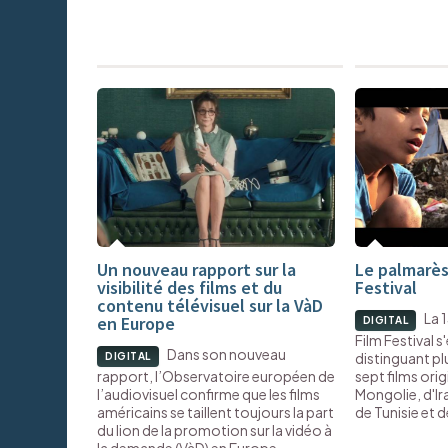
Un nouveau rapport sur la
Le palmarès
visibilité des films et du
Festival
contenu télévisuel sur la VàD
La 
en Europe
DIGITAL
Film Festival 
Dans son nouveau
distinguant pl
DIGITAL
rapport, l’Observatoire européen de
sept films orig
l’audiovisuel confirme que les films
Mongolie, d'Ira
américains se taillent toujours la part
de Tunisie et 
du lion de la promotion sur la vidéo à