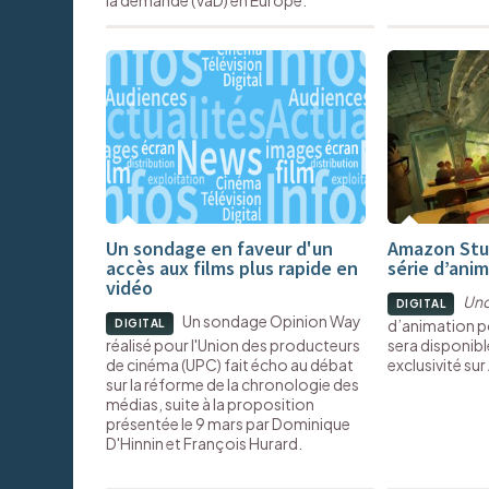
la demande (VàD) en Europe.
Un sondage en faveur d'un
Amazon Stud
accès aux films plus rapide en
série d’ani
vidéo
Un
DIGITAL
Un sondage Opinion Way
d’animation p
DIGITAL
réalisé pour l'Union des producteurs
sera disponibl
de cinéma (UPC) fait écho au débat
exclusivité su
sur la réforme de la chronologie des
médias, suite à la proposition
présentée le 9 mars par Dominique
D'Hinnin et François Hurard.