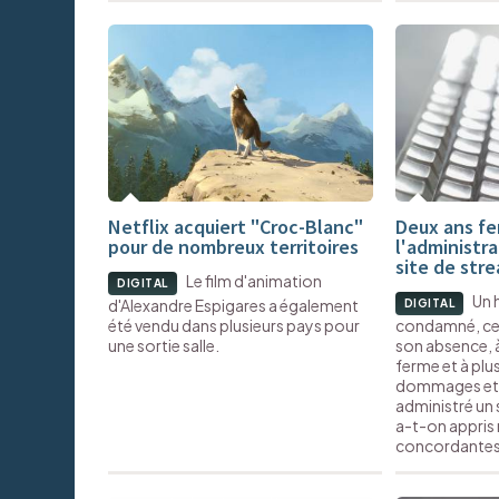
Netflix acquiert "Croc-Blanc"
Deux ans fe
pour de nombreux territoires
l'administra
site de stre
Le film d'animation
DIGITAL
Un 
d'Alexandre Espigares a également
DIGITAL
été vendu dans plusieurs pays pour
condamné, ce l
une sortie salle.
son absence, à
ferme et à plu
dommages et i
administré un s
a-t-on appris
concordantes