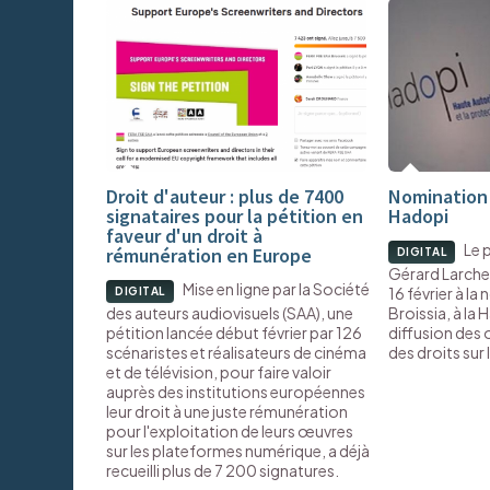
Droit d'auteur : plus de 7400
Nomination 
signataires pour la pétition en
Hadopi
faveur d'un droit à
Le 
rémunération en Europe
DIGITAL
Gérard Larche
Mise en ligne par la Société
16 février à la
DIGITAL
des auteurs audiovisuels (SAA), une
Broissia, à la 
pétition lancée début février par 126
diffusion des 
scénaristes et réalisateurs de cinéma
des droits sur
et de télévision, pour faire valoir
auprès des institutions européennes
leur droit à une juste rémunération
pour l'exploitation de leurs œuvres
sur les plateformes numérique, a déjà
recueilli plus de 7 200 signatures.