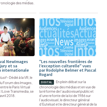
hronologie des médias.
tival NewImages
"Les nouvelles frontières de
jury et sa
l’exception culturelle" vues
 internationale
par Rodolphe Belmer et Pascal
Rogard
lusif
- Dédié à la VR, le
En plein débat sur la
u Forum des Images,
DIGITAL
entre le Paris Virtual
chronologie des médias et en vue de
t I Love Transmedia, se
la réforme de l’audiovisuel public et
 avril 2018.
d’une refonte de la loi de 1986 sur
l’audiovisuel, le directeur général
d’Eutelsat et le directeur général de la