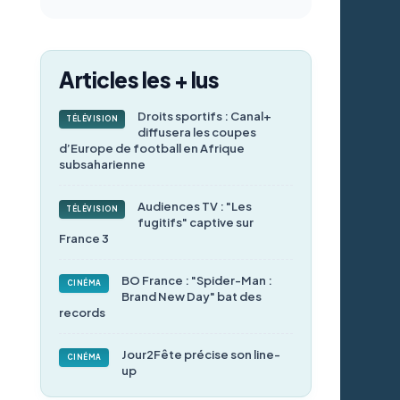
Articles les + lus
Droits sportifs : Canal+
TÉLÉVISION
diffusera les coupes
d’Europe de football en Afrique
subsaharienne
Audiences TV : "Les
TÉLÉVISION
fugitifs" captive sur
France 3
BO France : "Spider-Man :
CINÉMA
Brand New Day" bat des
records
Jour2Fête précise son line-
CINÉMA
up