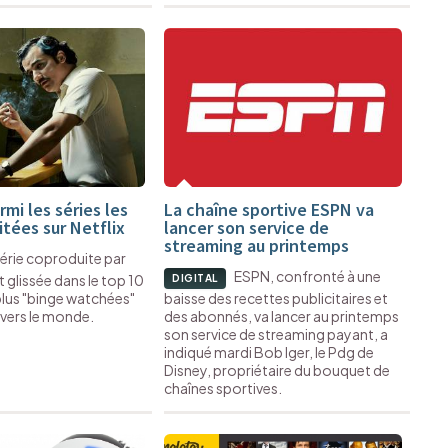
mi les séries les
La chaîne sportive ESPN va
itées sur Netflix
lancer son service de
streaming au printemps
série coproduite par
ESPN, confronté à une
glissée dans le top 10
DIGITAL
 plus "binge watchées"
baisse des recettes publicitaires et
ravers le monde.
des abonnés, va lancer au printemps
son service de streaming payant, a
indiqué mardi Bob Iger, le Pdg de
Disney, propriétaire du bouquet de
chaînes sportives.