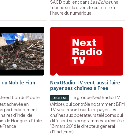
SACD publient dans
Les Échos
une
tribune sur la diversité culturelle à
l’heure du numérique.
 du Mobile Film
NextRadio TV veut aussi faire
payer ses chaînes à Free
13e édition du Mobile
Le groupe NextRadio TV
DIGITAL
s'est achevée en
(Altice), qui contrôle notamment BFM
us particulièrement
TV, veut à son tour faire payer ses
inaires d'Inde, de
chaînes aux opérateurs télécoms qui
n, de Hongrie, d'Italie,
diffusent ses programmes, a révélé le
de France.
13 mars 2018 le directeur général
d'Iliad (Free).