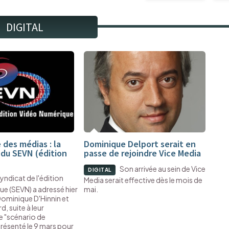
DIGITAL
 des médias : la
Dominique Delport serait en
 du SEVN (édition
passe de rejoindre Vice Media
Son arrivée au sein de Vice
DIGITAL
syndicat de l'édition
Media serait effective dès le mois de
e (SEVN) a adressé hier
mai.
Dominique D'Hinnin et
, suite à leur
e "scénario de
ésenté le 9 mars pour