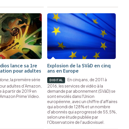
ios lance sa 1re
Explosion de la SVàD en cinq
mation pour adultes
ans en Europe
done
, la première série
En cinq ans, de 2011 à
DIGITAL
our adultes d’Amazon,
2016, les services de vidéo à la
e à partir de 2019 en
demande par abonnement (SVàD) se
r Amazon Prime Video.
sont envolés dans l'Union
européenne, avec un chiffre d'affaires
qui a bondi de 128% et un nombre
d'abonnés qui a progressé de 55,5%,
selon une étude publiée par
l'Observatoire de l'audiovisuel.