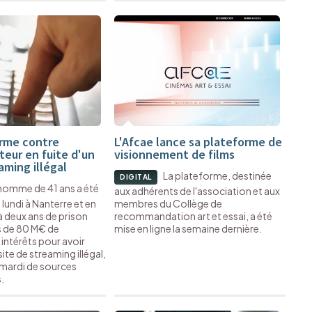
rme contre
L'Afcae lance sa plateforme de
teur en fuite d'un
visionnement de films
aming illégal
La plateforme, destinée
DIGITAL
homme de 41 ans a été
aux adhérents de l'association et aux
undi à Nanterre et en
membres du Collège de
 deux ans de prison
recommandation art et essai, a été
s de 80 M€ de
mise en ligne la semaine dernière.
ntérêts pour avoir
ite de streaming illégal,
 mardi de sources
.