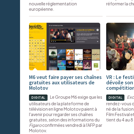
nouvelle réglementation
réformer la c
européenne.
M6 veut faire payer ses chaînes
VR : Le fes
gratuites aux utilisateurs de
dévoile son 
Molotov
compétition
Le Groupe M6 exige que les
Exc
DIGITAL
DIGITAL
utilisateurs de la plateforme de
rendez-vous d
télévision en ligne Molotov paient à
né de la fusion 
l'avenir pour regarder ses chaînes
Film Festival e
gratuites, selon des informations du
tient du 4 au 8
Figaro
confirmées vendredi à l'AFP par
Molotov.