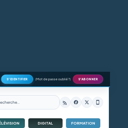
(
Mot de passe oublié ?
)
S'IDENTIFIER
S'ABONNER
ÉLÉVISION
DIGITAL
FORMATION