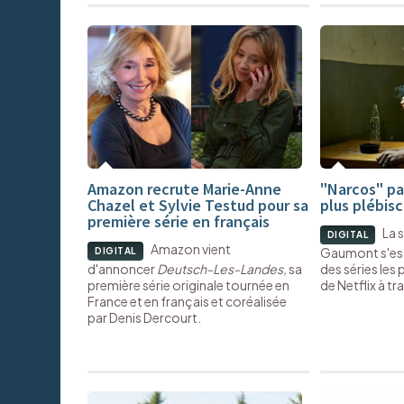
Amazon recrute Marie-Anne
"Narcos" par
Chazel et Sylvie Testud pour sa
plus plébisc
première série en français
La 
DIGITAL
Amazon vient
Gaumont s'est 
DIGITAL
d'annoncer
Deutsch-Les-Landes,
sa
des séries les
première série originale tournée en
de Netflix à t
France et en français et coréalisée
par Denis Dercourt.