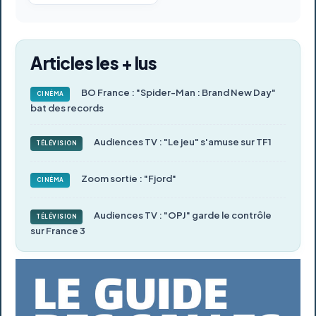
Articles les + lus
BO France : "Spider-Man : Brand New Day"
CINÉMA
bat des records
Audiences TV : "Le jeu" s'amuse sur TF1
TÉLÉVISION
Zoom sortie : "Fjord"
CINÉMA
Audiences TV : "OPJ" garde le contrôle
TÉLÉVISION
sur France 3