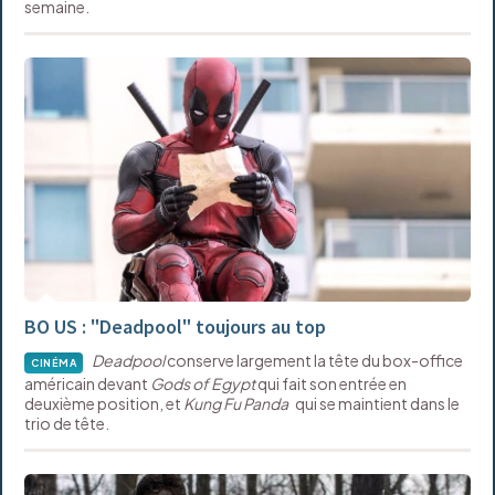
semaine.
BO US : "Deadpool" toujours au top
Deadpool
conserve largement la tête du box-office
CINÉMA
américain devant
Gods of Egypt
qui fait son entrée en
deuxième position, et
Kung Fu Panda
qui se maintient dans le
trio de tête.