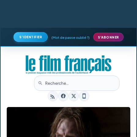
S'IDENTIFIER
(
Mot de passe oublié ?
)
S'ABONNER