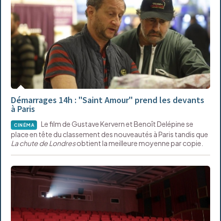
Démarrages 14h : "Saint Amour" prend les devants
à Paris
Le film de Gustave Kervern et Benoît Delépine se
CINÉMA
place en tête du classement des nouveautés à Paris tandis que
La chute de Londres
obtient la meilleure moyenne par copie.