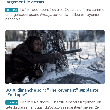
largement le dessus
Le film récompensé de trois Oscars s'affirme comme
CINÉMA
un large leader quand
Pattaya
obtient la meilleure moyenne
par copie.
BO au dimanche soir : "The Revenant" supplante
"Zootopie"
Le film d'Alejandro G. Iñárritu s'installe largement en
CINÉMA
tête du classement quand
Zootopie
se maintient bien en 2e