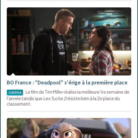
BO France : "Deadpool" s'érige à la première place
Le film de Tim Miller réalise la meilleure 1re semaine de
CINÉMA
l'année tandis que
Les Tuche 2
résiste bien à la 2e place du
classement.