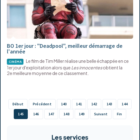
BO 1er jour : "Deadpool", meilleur démarrage de
l'année
Le film de Tim Miller réalise une belle échappée en ce
CINÉMA
1er jour d'exploitation alors que
Les innocentes
obtient la
2e meilleure moyenne de ce classement.
Début
Précédent
140
141
142
143
144
145
146
147
148
149
Suivant
Fin
Les services