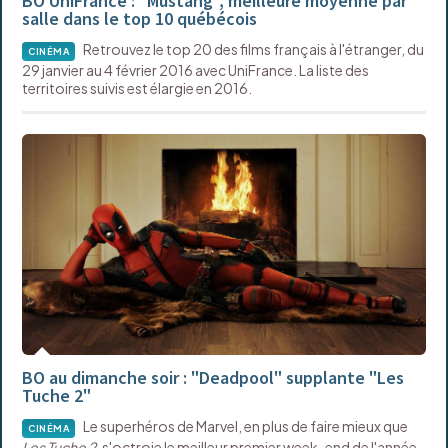
BO UniFrance : "Mustang", meilleure moyenne par
salle dans le top 10 québécois
Retrouvez le top 20 des films français à l'étranger, du
CINÉMA
29 janvier au 4 février 2016 avec UniFrance. La liste des
territoires suivis est élargie en 2016.
BO au dimanche soir : "Deadpool" supplante "Les
Tuche 2"
Le superhéros de Marvel, en plus de faire mieux que
CINÉMA
Les Tuche 2
, s'octroie le meilleur premier week-end de l'année.