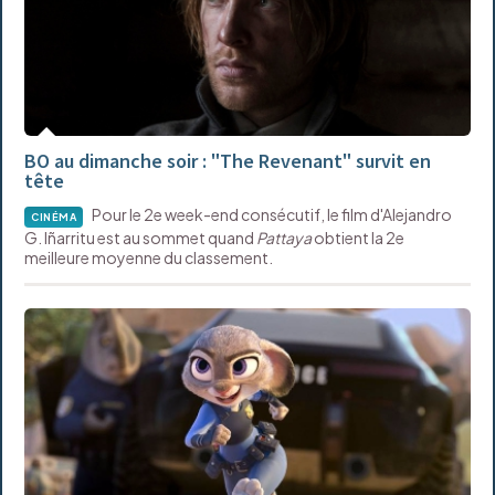
BO au dimanche soir : "The Revenant" survit en
tête
Pour le 2e week-end consécutif, le film d'Alejandro
CINÉMA
G. Iñarritu est au sommet quand
Pattaya
obtient la 2e
meilleure moyenne du classement.