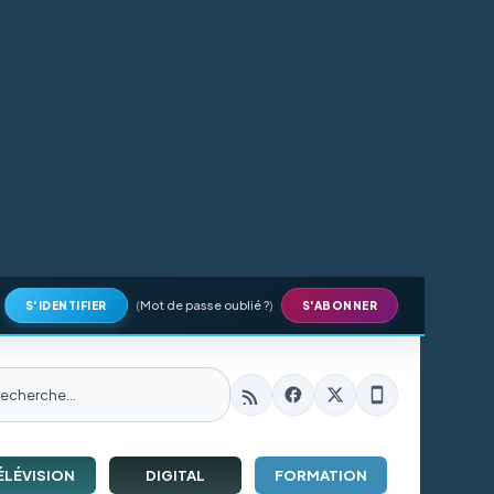
(
Mot de passe oublié ?
)
S'IDENTIFIER
S'ABONNER
ÉLÉVISION
DIGITAL
FORMATION