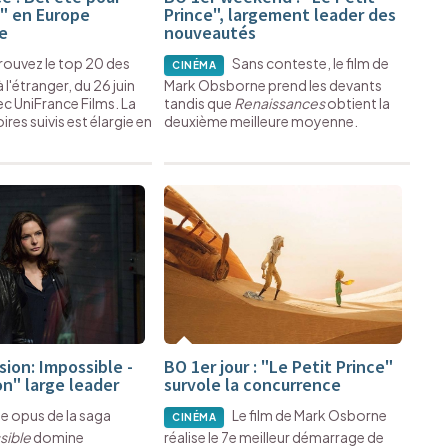
2" en Europe
Prince", largement leader des
e
nouveautés
rouvez le top 20 des
Sans conteste, le film de
CINÉMA
à l'étranger, du 26 juin
Mark Obsborne prend les devants
vec UniFrance Films. La
tandis que
Renaissances
obtient la
oires suivis est élargie en
deuxième meilleure moyenne.
sion: Impossible -
BO 1er jour : "Le Petit Prince"
n" large leader
survole la concurrence
5e opus de la saga
Le film de Mark Osborne
CINÉMA
sible
domine
réalise le 7e meilleur démarrage de