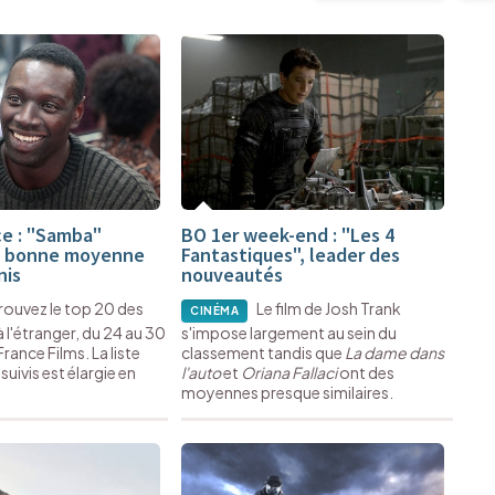
e : "Samba"
BO 1er week-end : "Les 4
e bonne moyenne
Fantastiques", leader des
nis
nouveautés
rouvez le top 20 des
Le film de Josh Trank
CINÉMA
à l'étranger, du 24 au 30
s'impose largement au sein du
France Films. La liste
classement tandis que
La dame dans
 suivis est élargie en
l'auto
et
Oriana Fallaci
ont des
moyennes presque similaires.