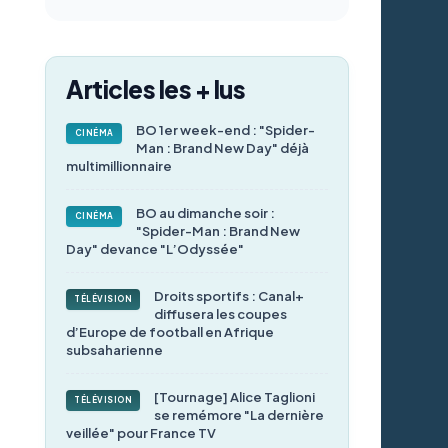
Articles les + lus
BO 1er week-end : "Spider-
CINÉMA
Man : Brand New Day" déjà
multimillionnaire
BO au dimanche soir :
CINÉMA
"Spider-Man : Brand New
Day" devance "L’Odyssée"
Droits sportifs : Canal+
TÉLÉVISION
diffusera les coupes
d’Europe de football en Afrique
subsaharienne
[Tournage] Alice Taglioni
TÉLÉVISION
se remémore "La dernière
veillée" pour France TV