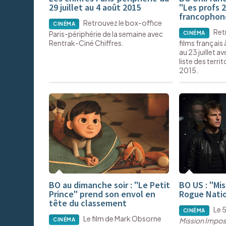
29 juillet au 4 août 2015
"Les profs 
francophon
Retrouvez le box-office
CINÉMA
Ret
Paris-périphérie de la semaine avec
CINÉMA
Rentrak-Ciné Chiffres.
films français 
au 23 juillet a
liste des territ
2015.
BO au dimanche soir : "Le Petit
BO US : "Mis
Prince" prend son envol en
Rogue Natio
tête du classement
Le 
CINÉMA
Le film de Mark Obsorne
Mission Impos
CINÉMA