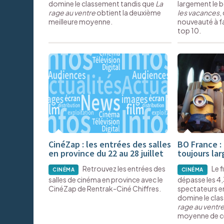
domine le classement tandis que
La
largement le b
rage au ventre
obtient la deuxième
les vacances
,
meilleure moyenne.
nouveauté à fa
top 10.
CinéZap : les entrées des salles
BO France : 
en province du 22 au 28 juillet
toujours la
Retrouvez les entrées des
Le f
CINÉMA
CINÉMA
salles de cinéma en province avec le
dépasse les 4,
CinéZap de Rentrak-Ciné Chiffres.
spectateurs en
domine le cla
rage au ventr
moyenne de c