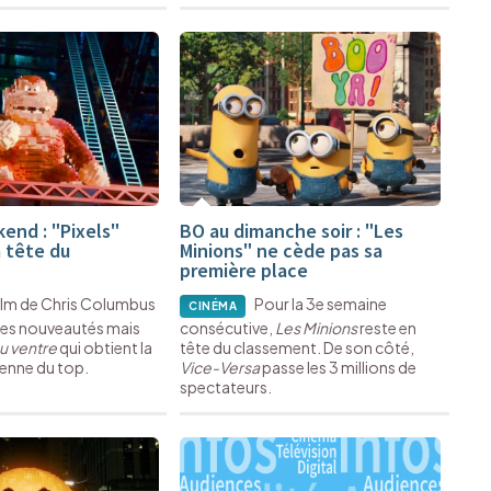
end : "Pixels"
BO au dimanche soir : "Les
a tête du
Minions" ne cède pas sa
première place
film de Chris Columbus
Pour la 3e semaine
CINÉMA
 ces nouveautés mais
consécutive,
Les Minions
reste en
u ventre
qui obtient la
tête du classement. De son côté,
enne du top.
Vice-Versa
passe les 3 millions de
spectateurs.