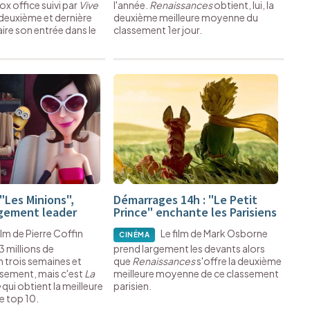
ox office suivi par
Vive
l'année.
Renaissances
obtient, lui, la
 deuxième et dernière
deuxième meilleure moyenne du
ire son entrée dans le
classement 1er jour.
"Les Minions",
Démarrages 14h : "Le Petit
rgement leader
Prince" enchante les Parisiens
ilm de Pierre Coffin
Le film de Mark Osborne
CINÉMA
3 millions de
prend largement les devants alors
 trois semaines et
que
Renaissances
s'offre la deuxième
ssement, mais c'est
La
meilleure moyenne de ce classement
e
qui obtient la meilleure
parisien.
e top 10.