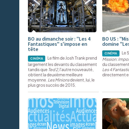
BO au dimanche soir : "Les 4
BO US : "Mis
Fantastiques" s'impose en
domine "Les
tête
Le 5
CINÉMA
Le film de Josh Trank prend
Mission: Impo
CINÉMA
largement les devants du classement
du classemen
tandis que
Ted 2
, l'autre nouveauté,
Les 4 Fantast
obtient la deuxième meilleure
directement e
moyenne.
Les Minions
devient, lui, le
plus gros succès de 2015.