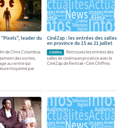
: "Pixels", leader du
CinéZap : les entrées des salles
en province du 15 au 21 juillet
film de Chris Columbus
Retrouvez les entrées des
CINÉMA
ssement des sorties,
salles de cinéma en province avec le
age au ventre
qui
CinéZap de Rentrak-Ciné Chiffres.
lleure moyenne par