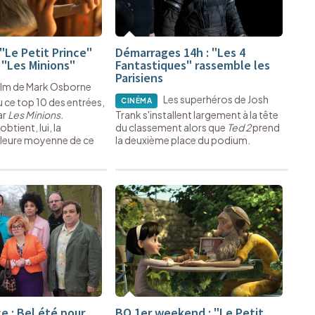
"Le Petit Prince"
Démarrages 14h : "Les 4
 "Les Minions"
Fantastiques" rassemble les
Parisiens
film de Mark Osborne
Les superhéros de Josh
 ce top 10 des entrées,
CINÉMA
ar
Les Minions.
Trank s'installent largement à la tête
obtient, lui, la
du classement alors que
Ted 2
prend
leure moyenne de ce
la deuxième place du podium.
e : Bel été pour
BO 1er weekend : "Le Petit