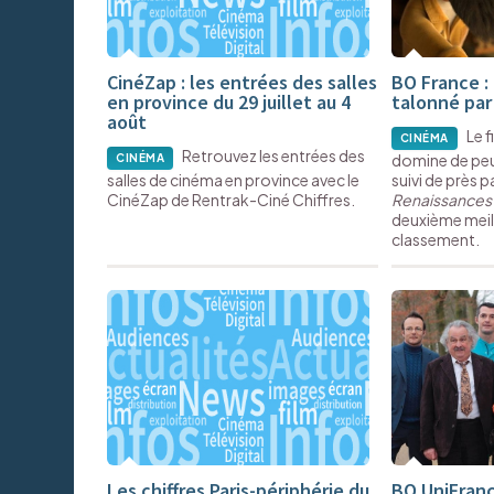
CinéZap : les entrées des salles
BO France : 
en province du 29 juillet au 4
talonné par
août
Le 
CINÉMA
Retrouvez les entrées des
domine de peu
CINÉMA
salles de cinéma en province avec le
suivi de près p
CinéZap de Rentrak-Ciné Chiffres.
Renaissances
deuxième meil
classement.
Les chiffres Paris-périphérie du
BO UniFranc