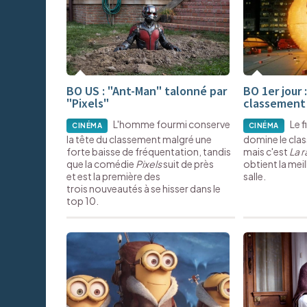
BO US : "Ant-Man" talonné par
BO 1er jour 
"Pixels"
classement
L'homme fourmi conserve
Le 
CINÉMA
CINÉMA
la tête du classement malgré une
domine le cla
forte baisse de fréquentation, tandis
mais c'est
La r
que la comédie
Pixels
suit de près
obtient la mei
et est la première des
salle.
trois nouveautés à se hisser dans le
top 10.