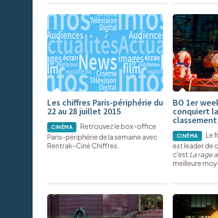
Les chiffres Paris-périphérie du
BO 1er week
22 au 28 juillet 2015
conquiert l
classement
Retrouvez le box-office
CINÉMA
Le 
Paris-périphérie de la semaine avec
CINÉMA
Rentrak-Ciné Chiffres.
est leader de
c'est
La rage a
meilleure moy