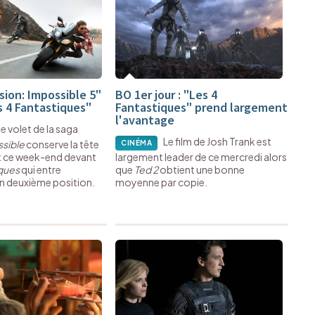
sion: Impossible 5"
BO 1er jour : "Les 4
 4 Fantastiques"
Fantastiques" prend largement
l'avantage
e volet de la saga
Le film de Josh Trank est
ssible
conserve la tête
CINÉMA
t ce week-end devant
largement leader de ce mercredi alors
iques
qui entre
que
Ted 2
obtient une bonne
n deuxième position.
moyenne par copie.