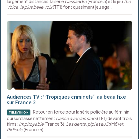
largement distancés, la série
Cassandre
(France 3) et le jeu
The
Voice, la plus belle voix
(TF1) font quasiment jeu égal.
Audiences TV : “Tropiques criminels” au beau fixe
sur France 2
Retour en force pour la série policière au féminin
TÉLÉVISION
qui surclasse nettement
Danse avec les stars
(TF1) devant trois
films :
Impitoyable
(France 3),
Les dents, pipi et au lit
(M6) et
Ridicule
(France 5).