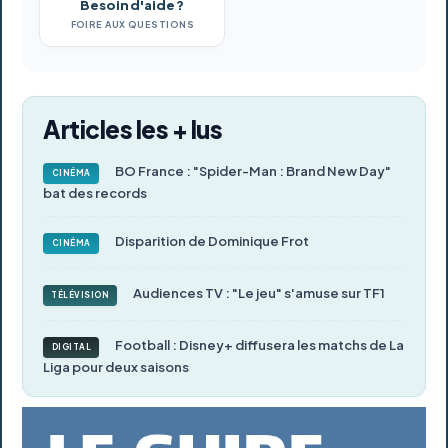
Besoin d'aide ?
FOIRE AUX QUESTIONS
Articles les + lus
BO France : "Spider-Man : Brand New Day"
CINÉMA
bat des records
Disparition de Dominique Frot
CINÉMA
Audiences TV : "Le jeu" s'amuse sur TF1
TÉLÉVISION
Football : Disney+ diffusera les matchs de La
DIGITAL
Liga pour deux saisons