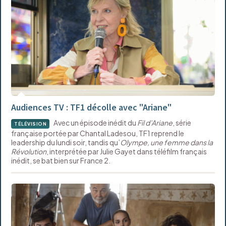
Audiences TV : TF1 décolle avec "Ariane"
Avec un épisode inédit du
Fil d’Ariane
, série
TÉLÉVISION
française portée par Chantal Ladesou, TF1 reprend le
leadership du lundi soir, tandis qu’
Olympe, une femme dans la
Révolution
, interprétée par Julie Gayet dans téléfilm français
inédit, se bat bien sur France 2.