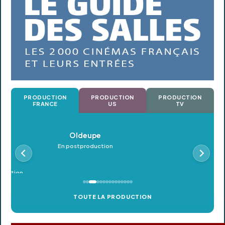
PRODUCTION
PRODUCTION
PRODUCTION
FRANCE
US
TV
Oldeupe
Petr
En postproduction
En postp
TOUTE LA PRODUCTION