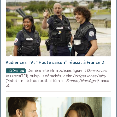
Audiences TV : “Haute saison” réussit à France 2
Derrière le téléfilm policier, figurent
Danse avec
TÉLÉVISION
les stars
(TF1), puis plus détachés, le film
Bridget Jones Baby
(M6) et le match de football féminin
France / Norvège
(France
3).