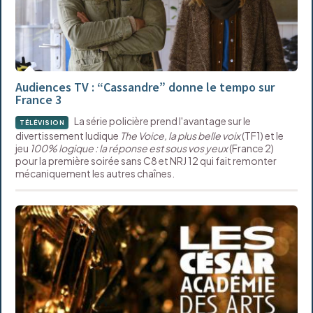
Audiences TV : “Cassandre” donne le tempo sur
France 3
La série policière prend l'avantage sur le
TÉLÉVISION
divertissement ludique
The Voice, la plus belle voix
(TF1) et le
jeu
100% logique : la réponse est sous vos yeux
(France 2)
pour la première soirée sans C8 et NRJ 12 qui fait remonter
mécaniquement les autres chaînes.