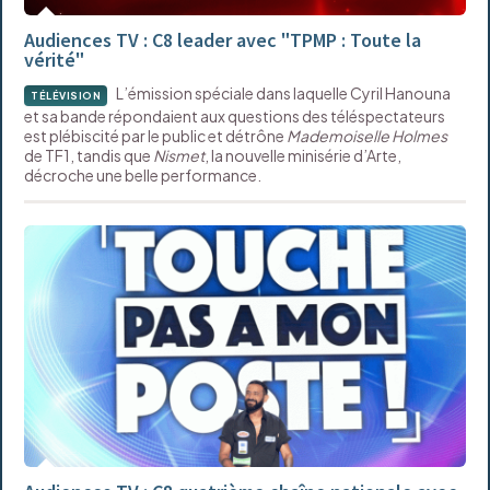
Audiences TV : C8 leader avec "TPMP : Toute la
vérité"
L’émission spéciale dans laquelle Cyril Hanouna
TÉLÉVISION
et sa bande répondaient aux questions des téléspectateurs
est plébiscité par le public et détrône
Mademoiselle Holmes
de TF1, tandis que
Nismet
, la nouvelle minisérie d’Arte,
décroche une belle performance.