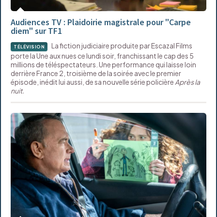
Audiences TV : Plaidoirie magistrale pour "Carpe
diem" sur TF1
La fiction judiciaire produite par Escazal Films
TÉLÉVISION
porte la Une aux nues ce lundi soir, franchissant le cap des 5
millions de téléspectateurs. Une performance qui laisse loin
derrière France 2, troisième de la soirée avec le premier
épisode, inédit lui aussi, de sa nouvelle série policière
Après la
nuit.