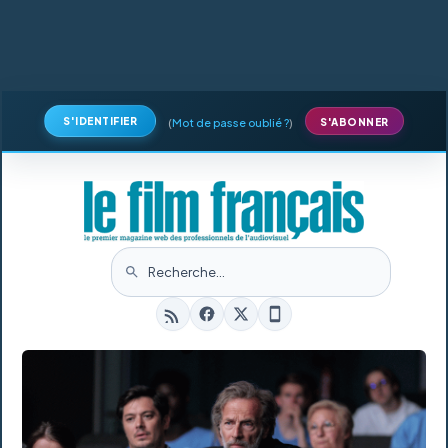
S'IDENTIFIER
(
Mot de passe oublié ?
)
S'ABONNER