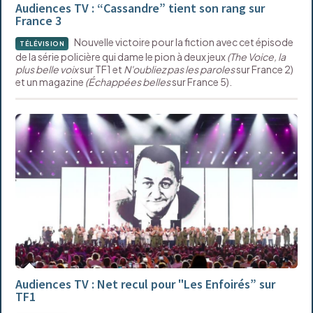
Audiences TV : “Cassandre” tient son rang sur
France 3
Nouvelle victoire pour la fiction avec cet épisode
TÉLÉVISION
de la série policière qui dame le pion à deux jeux
(The Voice, la
plus belle voix
sur TF1 et
N'oubliez pas les paroles
sur France 2)
et un magazine
(Échappées belles
sur France 5).
Audiences TV : Net recul pour "Les Enfoirés” sur
TF1