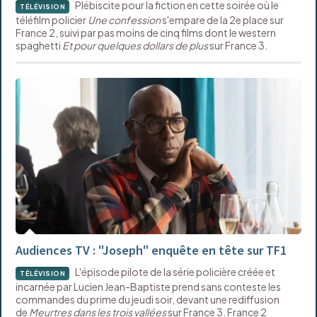
Plébiscite pour la fiction en cette soirée où le
TÉLÉVISION
téléfilm policier
Une confession
s'empare de la 2e place sur
France 2, suivi par pas moins de cinq films dont le western
spaghetti
Et pour quelques dollars de plus
sur France 3.
Audiences TV : "Joseph" enquête en tête sur TF1
L'épisode pilote de la série policière créée et
TÉLÉVISION
incarnée par Lucien Jean-Baptiste prend sans conteste les
commandes du prime du jeudi soir, devant une rediffusion
de
Meurtres dans les trois vallées
sur France 3. France 2