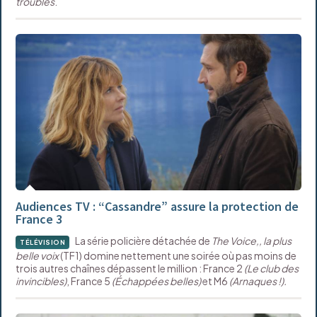
troubles
.
Audiences TV : “Cassandre” assure la protection de
France 3
La série policière détachée de
The Voice,, la plus
TÉLÉVISION
belle voix
(TF1) domine nettement une soirée où pas moins de
trois autres chaînes dépassent le million : France 2
(Le club des
invincibles)
, France 5
(Échappées belles)
et M6
(Arnaques !).