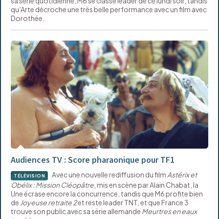
sa série quotidienne, M6 se classe leader de ce lundi soir, tandis
qu’Arte décroche une très belle performance avec un film avec
Dorothée.
Audiences TV : Score pharaonique pour TF1
Avec une nouvelle rediffusion du film
Astérix et
TÉLÉVISION
Obélix : Mission Cléopâtre
, mis en scène par Alain Chabat, la
Une écrase encore la concurrence, tandis que M6 profite bien
de
Joyeuse retraite 2
et reste leader TNT, et que France 3
trouve son public avec sa série allemande
Meurtres en eaux