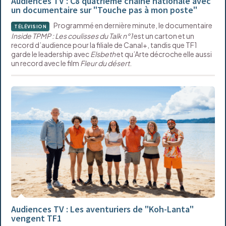
Audiences TV : C8 quatrième chaîne nationale avec
un documentaire sur "Touche pas à mon poste"
Programmé en dernière minute, le documentaire
TÉLÉVISION
Inside TPMP : Les coulisses du Talk n°1
est un carton et un
record d’audience pour la filiale de Canal+, tandis que TF1
garde le leadership avec
Elsbeth
et qu’Arte décroche elle aussi
un record avec le film
Fleur du désert
.
Audiences TV : Les aventuriers de "Koh-Lanta"
vengent TF1