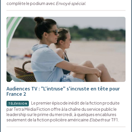
complète le podium avec
Envoyé spécial.
Audiences TV : "L'intruse" s'incruste en tête pour
France 2
Le premier épisode inédit de la fiction produite
TÉLÉVISION
par Tetra Média Fiction offre à la chaîne du service public le
leadership sur le prime du mercredi, à quelques encablures
seulement de la fiction policière américaine
Elsbeth
sur TF1.