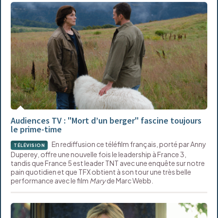
Audiences TV : "Mort d’un berger" fascine toujours
le prime-time
En rediffusion ce téléfilm français, porté par Anny
TÉLÉVISION
Duperey, offre une nouvelle fois le leadership à France 3,
tandis que France 5 est leader TNT avec une enquête sur notre
pain quotidien et que TFX obtient à son tour une très belle
performance avec le film
Mary
de Marc Webb.