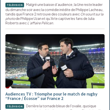
Malgré une baisse d’audience, la Une reste leader
TÉLÉVISION
du dimanche soir avec la comédie inédite de Philippe Lacheau,
tandis que France 2 retrouve des couleurs avec
On sourit sur la
photo
de Philippe Uzan et qu’Arte captive les fans de Julia
Roberts avec
L’affaire Pélican
.
Audiences TV : Triomphe pour le match de rugby
“France / Écosse” sur France 2
Derrière la tornade bleue de l'ovalie, quoique
TÉLÉVISION