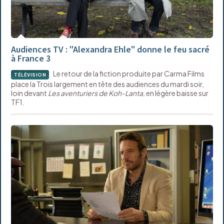
Audiences TV : "Alexandra Ehle" donne le feu sacré
à France 3
Le retour de la fiction produite par Carma Films
TÉLÉVISION
place la Trois largement en tête des audiences du mardi soir,
loin devant
Les aventuriers de Koh-Lanta,
en légère baisse sur
TF1.