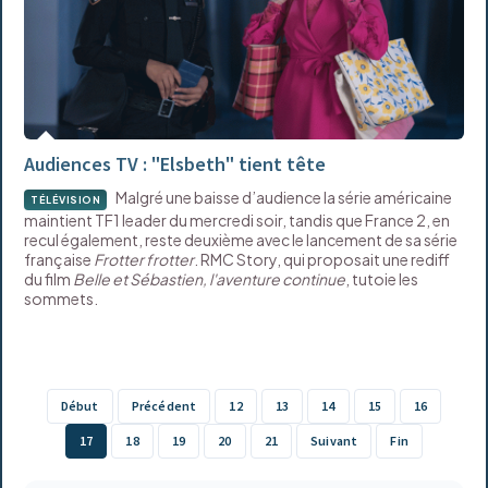
Audiences TV : "Elsbeth" tient tête
Malgré une baisse d’audience la série américaine
TÉLÉVISION
maintient TF1 leader du mercredi soir, tandis que France 2, en
recul également, reste deuxième avec le lancement de sa série
française
Frotter frotter
. RMC Story, qui proposait une rediff
du film
Belle et Sébastien, l'aventure continue
, tutoie les
sommets.
Début
Précédent
12
13
14
15
16
17
18
19
20
21
Suivant
Fin