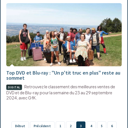
Top DVD et Blu-ray : "Un p'tit truc en plus" reste au
sommet
Retrouvez le classement des meilleures ventes de
DIGITAL
DVD et de Blu-ray pour la semaine du 23 au 29 septembre
2024, avec GfK.
Début
Précédent
1
2
3
4
5
6