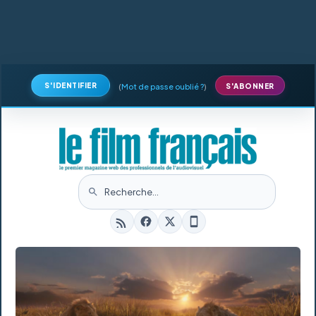
S'IDENTIFIER
(
Mot de passe oublié ?
)
S'ABONNER