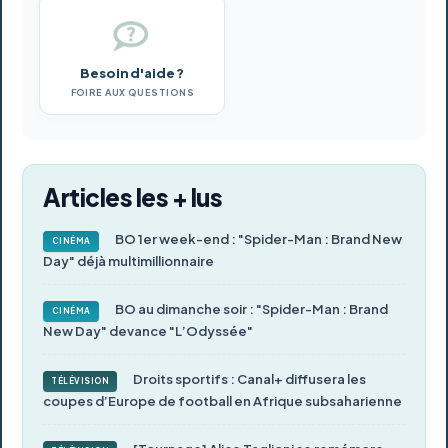
Besoin d'aide ?
FOIRE AUX QUESTIONS
Articles les + lus
BO 1er week-end : "Spider-Man : Brand New
CINÉMA
Day" déjà multimillionnaire
BO au dimanche soir : "Spider-Man : Brand
CINÉMA
New Day" devance "L’Odyssée"
Droits sportifs : Canal+ diffusera les
TÉLÉVISION
coupes d’Europe de football en Afrique subsaharienne