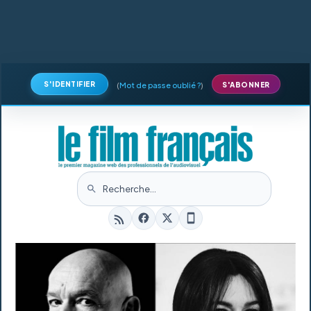
S'IDENTIFIER
(
Mot de passe oublié ?
)
S'ABONNER