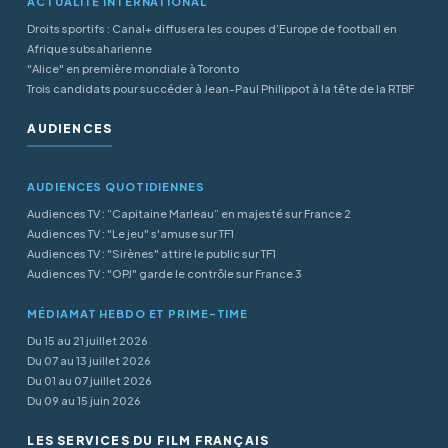
ACTUALITÉ INTERNATIONAL
Droits sportifs : Canal+ diffusera les coupes d’Europe de football en
Afrique subsaharienne
"Alice" en première mondiale à Toronto
Trois candidats pour succéder à Jean-Paul Philippot à la tête de la RTBF
AUDIENCES
AUDIENCES QUOTIDIENNES
Audiences TV : “Capitaine Marleau” en majesté sur France 2
Audiences TV : "Le jeu" s'amuse sur TF1
Audiences TV : "Sirènes" attire le public sur TF1
Audiences TV : "OPJ" garde le contrôle sur France 3
MÉDIAMAT HEBDO ET PRIME-TIME
Du 15 au 21 juillet 2026
Du 07 au 13 juillet 2026
Du 01 au 07 juillet 2026
Du 09 au 15 juin 2026
LES SERVICES DU FILM FRANÇAIS