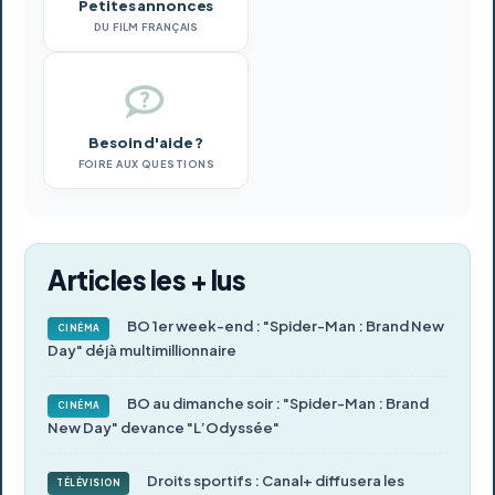
Petites annonces
DU FILM FRANÇAIS
Besoin d'aide ?
FOIRE AUX QUESTIONS
Articles les + lus
BO 1er week-end : "Spider-Man : Brand New
CINÉMA
Day" déjà multimillionnaire
BO au dimanche soir : "Spider-Man : Brand
CINÉMA
New Day" devance "L’Odyssée"
Droits sportifs : Canal+ diffusera les
TÉLÉVISION