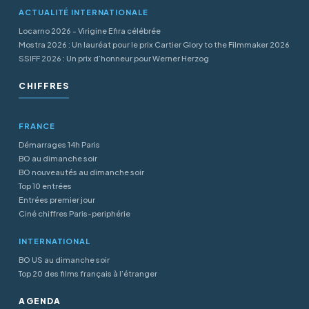
ACTUALITÉ INTERNATIONALE
Locarno 2026 - Virigine Efira célébrée
Mostra 2026 : Un lauréat pour le prix Cartier Glory to the Filmmaker 2026
SSIFF 2026 : Un prix d’honneur pour Werner Herzog
CHIFFRES
FRANCE
Démarrages 14h Paris
BO au dimanche soir
BO nouveautés au dimanche soir
Top 10 entrées
Entrées premier jour
Ciné chiffres Paris-periphérie
INTERNATIONAL
BO US au dimanche soir
Top 20 des films français à l’étranger
AGENDA