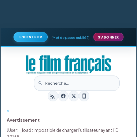
S'IDENTIFIER
(
Mot de passe oublié ?
)
S'ABONNER
×
Avertissement
JUser::_load : impossible de charger l'utilisateur ayant l'ID
39165