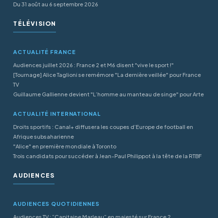
Du 31 août au 6 septembre 2026
TÉLÉVISION
ACTUALITÉ FRANCE
Audiences juillet 2026 : France 2 et M6 disent "vive le sport !"
[Tournage] Alice Taglioni se remémore "La dernière veillée" pour France
TV
Guillaume Gallienne devient "L’homme au manteau de singe" pour Arte
ACTUALITÉ INTERNATIONAL
Droits sportifs : Canal+ diffusera les coupes d’Europe de football en
Afrique subsaharienne
"Alice" en première mondiale à Toronto
Trois candidats pour succéder à Jean-Paul Philippot à la tête de la RTBF
AUDIENCES
AUDIENCES QUOTIDIENNES
Audiences TV : “Capitaine Marleau” en majesté sur France 2