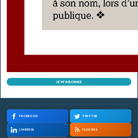
JE M'ABONNE
FACEBOOK
TWITTER
LINKEDIN
FLUX RSS