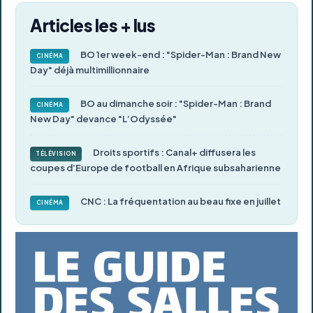
Articles les + lus
BO 1er week-end : "Spider-Man : Brand New
CINÉMA
Day" déjà multimillionnaire
BO au dimanche soir : "Spider-Man : Brand
CINÉMA
New Day" devance "L’Odyssée"
Droits sportifs : Canal+ diffusera les
TÉLÉVISION
coupes d’Europe de football en Afrique subsaharienne
CNC : La fréquentation au beau fixe en juillet
CINÉMA