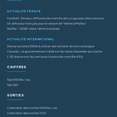
ACTUALITÉ FRANCE
Football : Disney+ diffusera les matchs de La Liga pour deux saisons
Un diffuseur français pour le reboot de "Alerte à Malibu"
Netflix : "GIGN" dans l'élite mondiale
ACTUALITÉ INTERNATIONAL
Disney autorise TikTok à utiliser des extraits de son catalogue
Canada : Le gouvernement cède sur les taxes imposées aux Gafan
L’UE donne son feu vert pour la prise de contrôle d’EA
CHIFFRES
Top DVD/blu-ray
Top VàD
SORTIES
Calendrier des sorties DVD/blu-ray
Calendrier des sorties VOD