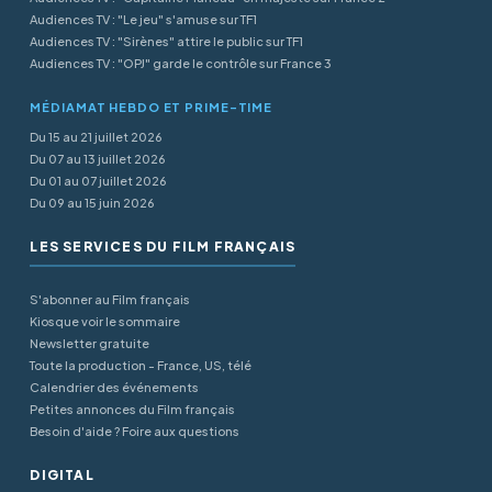
Audiences TV : "Le jeu" s'amuse sur TF1
Audiences TV : "Sirènes" attire le public sur TF1
Audiences TV : "OPJ" garde le contrôle sur France 3
MÉDIAMAT HEBDO ET PRIME-TIME
Du 15 au 21 juillet 2026
Du 07 au 13 juillet 2026
Du 01 au 07 juillet 2026
Du 09 au 15 juin 2026
LES SERVICES DU FILM FRANÇAIS
S'abonner au Film français
Kiosque voir le sommaire
Newsletter gratuite
Toute la production - France, US, télé
Calendrier des événements
Petites annonces du Film français
Besoin d'aide ? Foire aux questions
DIGITAL