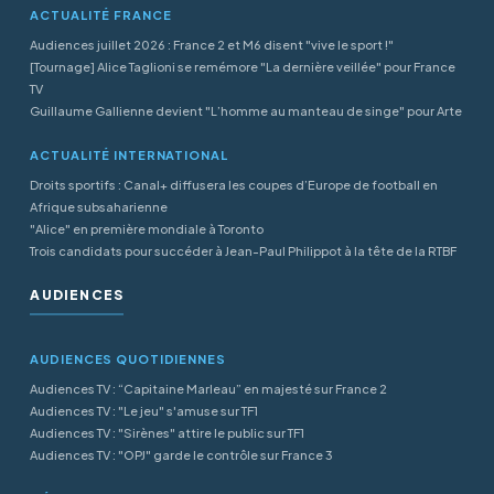
ACTUALITÉ FRANCE
Audiences juillet 2026 : France 2 et M6 disent "vive le sport !"
[Tournage] Alice Taglioni se remémore "La dernière veillée" pour France
TV
Guillaume Gallienne devient "L’homme au manteau de singe" pour Arte
ACTUALITÉ INTERNATIONAL
Droits sportifs : Canal+ diffusera les coupes d’Europe de football en
Afrique subsaharienne
"Alice" en première mondiale à Toronto
Trois candidats pour succéder à Jean-Paul Philippot à la tête de la RTBF
AUDIENCES
AUDIENCES QUOTIDIENNES
Audiences TV : “Capitaine Marleau” en majesté sur France 2
Audiences TV : "Le jeu" s'amuse sur TF1
Audiences TV : "Sirènes" attire le public sur TF1
Audiences TV : "OPJ" garde le contrôle sur France 3