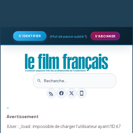
S'IDENTIFIER
(
Mot de passe oublié ?
)
S'ABONNER
×
Avertissement
JUser::_load : impossible de charger l'utilisateur ayant l'ID 67