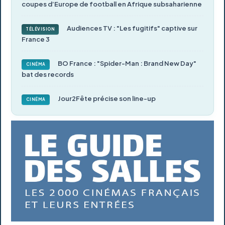
coupes d’Europe de football en Afrique subsaharienne
Audiences TV : "Les fugitifs" captive sur
TÉLÉVISION
France 3
BO France : "Spider-Man : Brand New Day"
CINÉMA
bat des records
Jour2Fête précise son line-up
CINÉMA