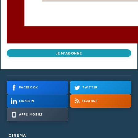
JE M'ABONNE
FACEBOOK
TWITTER
LINKEDIN
FLUX RSS
APPLI MOBILE
CINÉMA