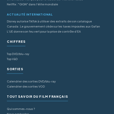
Netflix : "GIGN" dans l'élite mondiale
ACTUALITÉ INTERNATIONAL
Disney autorise TikTok à utiliser des extraits de son catalogue
Canada : Le gouvernement cède sur les taxes imposées aux Gafan
L’UE donne son feu vert pour la prise de contrôle d’EA
CHIFFRES
Top DVD/blu-ray
Top VàD
SORTIES
Calendrier des sorties DVD/blu-ray
Calendrier des sorties VOD
TOUT SAVOIR DU FILM FRANÇAIS
Qui sommes-nous ?
Nous contacter