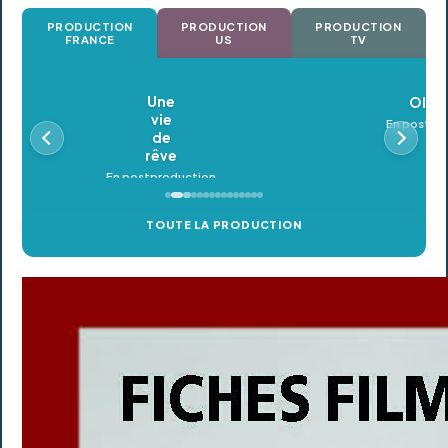
PRODUCTION
PRODUCTION
PRODUCTION
FRANCE
US
TV
Oldeupe
En postproduction
TOUTE LA PRODUCTION