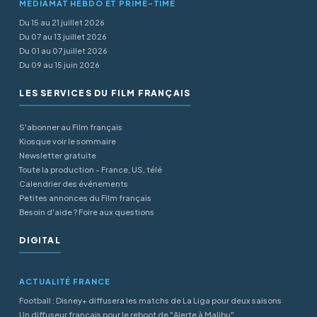
MÉDIAMAT HEBDO ET PRIME-TIME
Du 15 au 21 juillet 2026
Du 07 au 13 juillet 2026
Du 01 au 07 juillet 2026
Du 09 au 15 juin 2026
LES SERVICES DU FILM FRANÇAIS
S'abonner au Film français
Kiosque voir le sommaire
Newsletter gratuite
Toute la production - France, US, télé
Calendrier des événements
Petites annonces du Film français
Besoin d'aide ? Foire aux questions
DIGITAL
ACTUALITÉ FRANCE
Football : Disney+ diffusera les matchs de La Liga pour deux saisons
Un diffuseur français pour le reboot de "Alerte à Malibu"