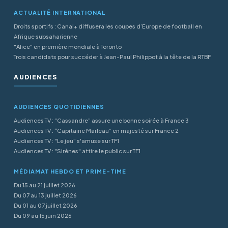
ACTUALITÉ INTERNATIONAL
Droits sportifs : Canal+ diffusera les coupes d’Europe de football en
Afrique subsaharienne
"Alice" en première mondiale à Toronto
Trois candidats pour succéder à Jean-Paul Philippot à la tête de la RTBF
AUDIENCES
AUDIENCES QUOTIDIENNES
Audiences TV : “Cassandre” assure une bonne soirée à France 3
Audiences TV : “Capitaine Marleau” en majesté sur France 2
Audiences TV : "Le jeu" s'amuse sur TF1
Audiences TV : "Sirènes" attire le public sur TF1
MÉDIAMAT HEBDO ET PRIME-TIME
Du 15 au 21 juillet 2026
Du 07 au 13 juillet 2026
Du 01 au 07 juillet 2026
Du 09 au 15 juin 2026