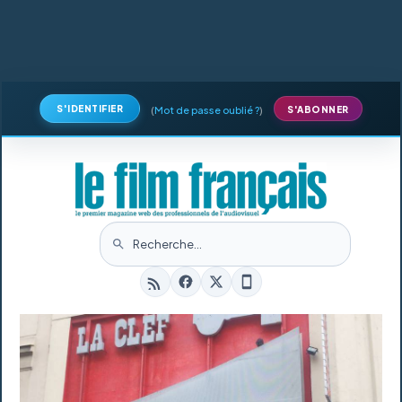
S'IDENTIFIER
(
Mot de passe oublié ?
)
S'ABONNER