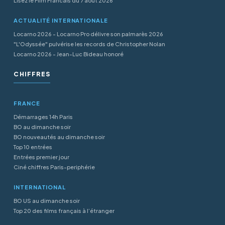
Lisez le Film Francais du 7 aout 2026
ACTUALITÉ INTERNATIONALE
Locarno 2026 - Locarno Pro délivre son palmarès 2026
"L'Odyssée" pulvérise les records de Christopher Nolan
Locarno 2026 - Jean-Luc Bideau honoré
CHIFFRES
FRANCE
Démarrages 14h Paris
BO au dimanche soir
BO nouveautés au dimanche soir
Top 10 entrées
Entrées premier jour
Ciné chiffres Paris-periphérie
INTERNATIONAL
BO US au dimanche soir
Top 20 des films français à l’étranger