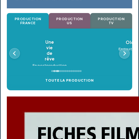
PRODUCTION
PRODUCTION
PRODUCTION
FRANCE
US
TV
Oldeupe
En postproduction
TOUTE LA PRODUCTION