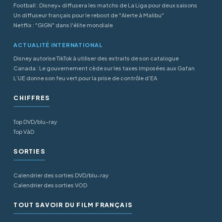
Football : Disney+ diffusera les matchs de La Liga pour deux saisons
Un diffuseur français pour le reboot de "Alerte à Malibu"
Netflix : "GIGN" dans l'élite mondiale
ACTUALITÉ INTERNATIONAL
Disney autorise TikTok à utiliser des extraits de son catalogue
Canada : Le gouvernement cède sur les taxes imposées aux Gafan
L’UE donne son feu vert pour la prise de contrôle d’EA
CHIFFRES
Top DVD/blu-ray
Top VàD
SORTIES
Calendrier des sorties DVD/blu-ray
Calendrier des sorties VOD
TOUT SAVOIR DU FILM FRANÇAIS