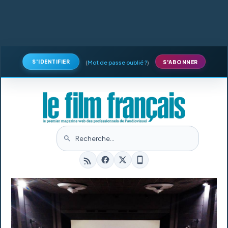
S'IDENTIFIER
(
Mot de passe oublié ?
)
S'ABONNER