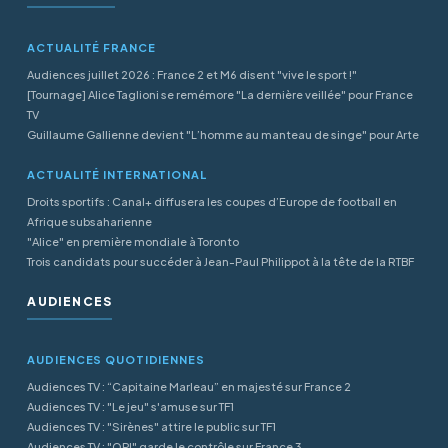
ACTUALITÉ FRANCE
Audiences juillet 2026 : France 2 et M6 disent "vive le sport !"
[Tournage] Alice Taglioni se remémore "La dernière veillée" pour France
TV
Guillaume Gallienne devient "L’homme au manteau de singe" pour Arte
ACTUALITÉ INTERNATIONAL
Droits sportifs : Canal+ diffusera les coupes d’Europe de football en
Afrique subsaharienne
"Alice" en première mondiale à Toronto
Trois candidats pour succéder à Jean-Paul Philippot à la tête de la RTBF
AUDIENCES
AUDIENCES QUOTIDIENNES
Audiences TV : “Capitaine Marleau” en majesté sur France 2
Audiences TV : "Le jeu" s'amuse sur TF1
Audiences TV : "Sirènes" attire le public sur TF1
Audiences TV : "OPJ" garde le contrôle sur France 3