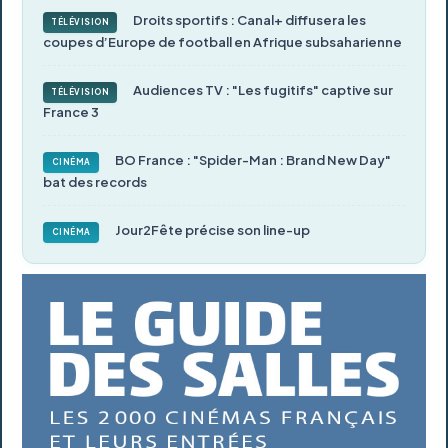
Droits sportifs : Canal+ diffusera les
TÉLÉVISION
coupes d’Europe de football en Afrique subsaharienne
Audiences TV : "Les fugitifs" captive sur
TÉLÉVISION
France 3
BO France : "Spider-Man : Brand New Day"
CINÉMA
bat des records
Jour2Fête précise son line-up
CINÉMA