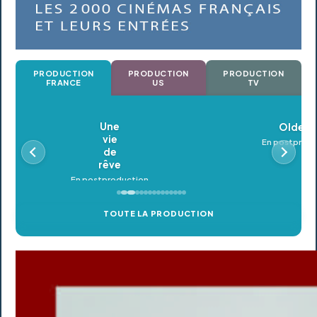
PRODUCTION
PRODUCTION
PRODUCTION
FRANCE
US
TV
Oldeupe
En postproduction
TOUTE LA PRODUCTION