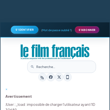
S'IDENTIFIER
(
Mot de passe oublié ?
)
S'ABONNER
×
Avertissement
JUser::_load : impossible de charger l'utilisateur ayant l'ID
30689