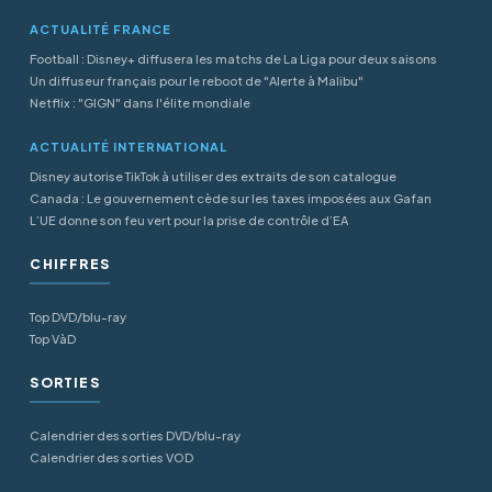
ACTUALITÉ FRANCE
Football : Disney+ diffusera les matchs de La Liga pour deux saisons
Un diffuseur français pour le reboot de "Alerte à Malibu"
Netflix : "GIGN" dans l'élite mondiale
ACTUALITÉ INTERNATIONAL
Disney autorise TikTok à utiliser des extraits de son catalogue
Canada : Le gouvernement cède sur les taxes imposées aux Gafan
L’UE donne son feu vert pour la prise de contrôle d’EA
CHIFFRES
Top DVD/blu-ray
Top VàD
SORTIES
Calendrier des sorties DVD/blu-ray
Calendrier des sorties VOD