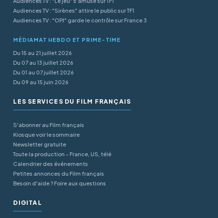
Audiences TV : "Le jeu" s'amuse sur TF1
Audiences TV : "Sirènes" attire le public sur TF1
Audiences TV : "OPJ" garde le contrôle sur France 3
MÉDIAMAT HEBDO ET PRIME-TIME
Du 15 au 21 juillet 2026
Du 07 au 13 juillet 2026
Du 01 au 07 juillet 2026
Du 09 au 15 juin 2026
LES SERVICES DU FILM FRANÇAIS
S'abonner au Film français
Kiosque voir le sommaire
Newsletter gratuite
Toute la production - France, US, télé
Calendrier des événements
Petites annonces du Film français
Besoin d'aide ? Foire aux questions
DIGITAL