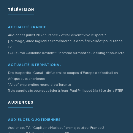
TÉLÉVISION
ACTUALITÉ FRANCE
Audiences juillet 2026 : France 2 et M6 disent "vive le sport !"
[Tournage] Alice Taglioni se remémore "La dernière veillée" pour France
TV
Guillaume Gallienne devient "L’homme au manteau de singe" pour Arte
ACTUALITÉ INTERNATIONAL
Droits sportifs : Canal+ diffusera les coupes d’Europe de football en
Afrique subsaharienne
"Alice" en première mondiale à Toronto
Trois candidats pour succéder à Jean-Paul Philippot à la tête de la RTBF
AUDIENCES
AUDIENCES QUOTIDIENNES
Audiences TV : “Capitaine Marleau” en majesté sur France 2