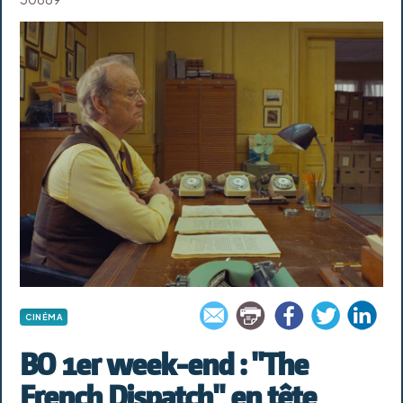
CINÉMA
BO 1er week-end : "The
French Dispatch" en tête