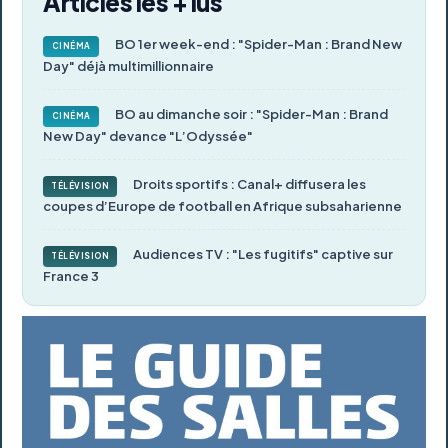
Articles les + lus
BO 1er week-end : "Spider-Man : Brand New
CINÉMA
Day" déjà multimillionnaire
BO au dimanche soir : "Spider-Man : Brand
CINÉMA
New Day" devance "L’Odyssée"
Droits sportifs : Canal+ diffusera les
TÉLÉVISION
coupes d’Europe de football en Afrique subsaharienne
Audiences TV : "Les fugitifs" captive sur
TÉLÉVISION
France 3