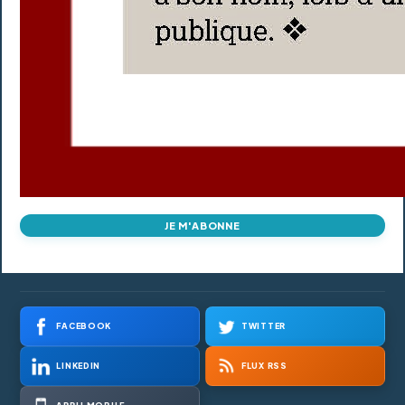
JE M'ABONNE
FACEBOOK
TWITTER
LINKEDIN
FLUX RSS