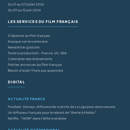
Du 01 au 07 juillet 2026
Du 09 au 15 juin 2026
LES SERVICES DU FILM FRANÇAIS
S'abonner au Film français
Kiosque voir le sommaire
Newsletter gratuite
Toute la production - France, US, télé
Calendrier des événements
Petites annonces du Film français
Besoin d'aide ? Foire aux questions
DIGITAL
ACTUALITÉ FRANCE
Football : Disney+ diffusera les matchs de La Liga pour deux saisons
Un diffuseur français pour le reboot de "Alerte à Malibu"
Netflix : "GIGN" dans l'élite mondiale
ACTUALITÉ INTERNATIONAL