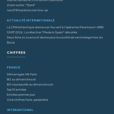
Zoom sortie : "Fjord"
Jour2Fête précise son line-up
ACTUALITÉ INTERNATIONALE
La CMA britannique donne son feu vert à l'opération Paramount-WBD
SSIFF 2026 : La sélection "Made in Spain" dévoilée
Deux films à Locarno et Venise pour la société de vente belge Hors du
Bocal
CHIFFRES
FRANCE
Démarrages 14h Paris
BO au dimanche soir
BO nouveautés au dimanche soir
Top 10 entrées
Entrées premier jour
Ciné chiffres Paris-periphérie
INTERNATIONAL