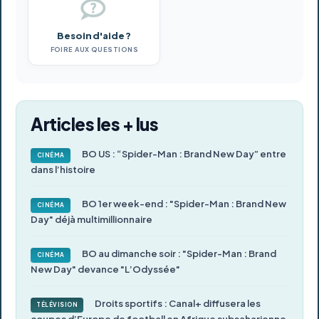
Besoin d'aide ?
FOIRE AUX QUESTIONS
Articles les + lus
BO US : “Spider-Man : Brand New Day” entre
CINÉMA
dans l’histoire
BO 1er week-end : "Spider-Man : Brand New
CINÉMA
Day" déjà multimillionnaire
BO au dimanche soir : "Spider-Man : Brand
CINÉMA
New Day" devance "L’Odyssée"
Droits sportifs : Canal+ diffusera les
TÉLÉVISION
coupes d’Europe de football en Afrique subsaharienne