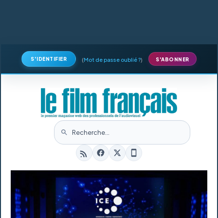
S'IDENTIFIER
(
Mot de passe oublié ?
)
S'ABONNER