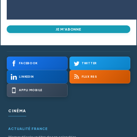
JE M'ABONNE
FACEBOOK
TWITTER
LINKEDIN
FLUX RSS
APPLI MOBILE
CINÉMA
ACTUALITÉ FRANCE
Warner décale un titre de son calendrier