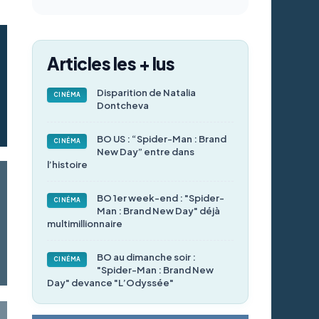
Articles les + lus
Disparition de Natalia
CINÉMA
Dontcheva
BO US : “Spider-Man : Brand
CINÉMA
New Day” entre dans
l’histoire
BO 1er week-end : "Spider-
CINÉMA
Man : Brand New Day" déjà
multimillionnaire
BO au dimanche soir :
CINÉMA
"Spider-Man : Brand New
Day" devance "L’Odyssée"