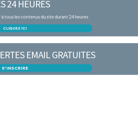
S 24 HEURES
er à tous les contenus du site durant 24 heures
CLIQUEZ ICI
ERTES EMAIL GRATUITES
S'INSCRIRE