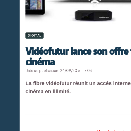
DIGITAL
Vidéofutur lance son offre 
cinéma
Date de publication : 24/09/2015 - 17:03
La fibre vidéofutur réunit un accès internet 
cinéma en illimité.