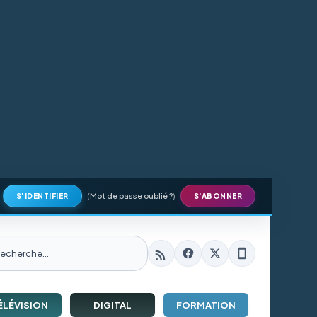
(
Mot de passe oublié ?
)
S'IDENTIFIER
S'ABONNER
ÉLÉVISION
DIGITAL
FORMATION