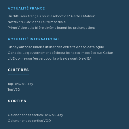
ACTUALITÉ FRANCE
Un diffuseur français pour le reboot de "Alerte à Malibu"
Netflix : "GIGN" dans l'élite mondiale
Prime Video et la filière cinéma jouent les prolongations
ACTUALITÉ INTERNATIONAL
Disney autorise TikTok à utiliser des extraits de son catalogue
Canada : Le gouvernement cède sur les taxes imposées aux Gafan
L’UE donne son feu vert pour la prise de contrôle d’EA
CHIFFRES
Top DVD/blu-ray
Top VàD
SORTIES
Calendrier des sorties DVD/blu-ray
Calendrier des sorties VOD