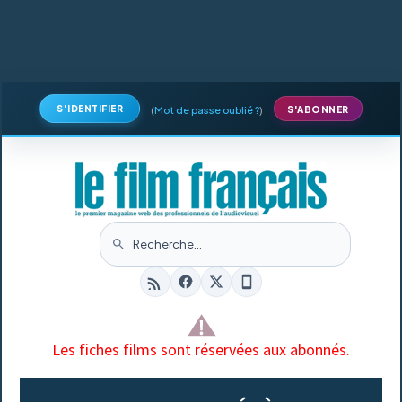
S'IDENTIFIER
(
Mot de passe oublié ?
)
S'ABONNER
Les fiches films sont réservées aux abonnés.