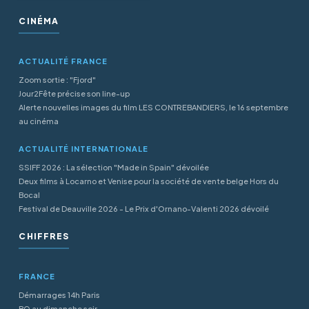
CINÉMA
ACTUALITÉ FRANCE
Zoom sortie : "Fjord"
Jour2Fête précise son line-up
Alerte nouvelles images du film LES CONTREBANDIERS, le 16 septembre
au cinéma
ACTUALITÉ INTERNATIONALE
SSIFF 2026 : La sélection "Made in Spain" dévoilée
Deux films à Locarno et Venise pour la société de vente belge Hors du
Bocal
Festival de Deauville 2026 - Le Prix d'Ornano-Valenti 2026 dévoilé
CHIFFRES
FRANCE
Démarrages 14h Paris
BO au dimanche soir