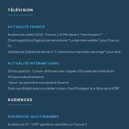
TÉLÉVISION
ACTUALITÉ FRANCE
Audiences juillet 2026 : France 2 et M6 disent "vive le sport !"
[Tournage] Alice Taglioni se remémore "La dernière veillée" pour France
TV
Guillaume Gallienne devient "L’homme au manteau de singe" pour Arte
ACTUALITÉ INTERNATIONAL
Droits sportifs : Canal+ diffusera les coupes d’Europe de football en
Afrique subsaharienne
"Alice" en première mondiale à Toronto
Trois candidats pour succéder à Jean-Paul Philippot à la tête de la RTBF
AUDIENCES
AUDIENCES QUOTIDIENNES
Audiences TV : "OPJ" garde le contrôle sur France 3