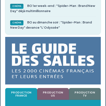
BO 1er week-end : "Spider-Man : Brand New
CINÉMA
Day" déjà multimillionnaire
BO au dimanche soir : "Spider-Man : Brand
CINÉMA
New Day" devance "L’Odyssée"
PRODUCTION
PRODUCTION
PRODUCTION
FRANCE
US
TV