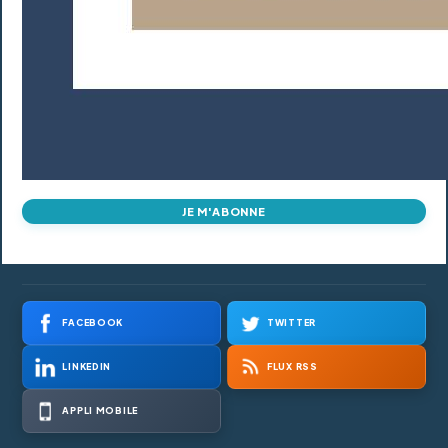
JE M'ABONNE
FACEBOOK
TWITTER
LINKEDIN
FLUX RSS
APPLI MOBILE