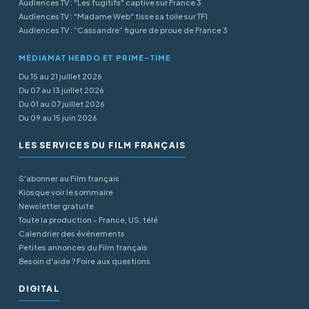
Audiences TV : "Les fugitifs" captive sur France 3
Audiences TV : "Madame Web" tisse sa toile sur TF1
Audiences TV : “Cassandre” figure de proue de France 3
MÉDIAMAT HEBDO ET PRIME-TIME
Du 15 au 21 juillet 2026
Du 07 au 13 juillet 2026
Du 01 au 07 juillet 2026
Du 09 au 15 juin 2026
LES SERVICES DU FILM FRANÇAIS
S'abonner au Film français
Kiosque voir le sommaire
Newsletter gratuite
Toute la production - France, US, télé
Calendrier des événements
Petites annonces du Film français
Besoin d'aide ? Foire aux questions
DIGITAL