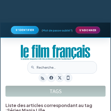
S'IDENTIFIER
(
Mot de passe oublié ?
)
S'ABONNER
TAGS
Liste des articles correspondant au tag
:
Séries Mania Lille