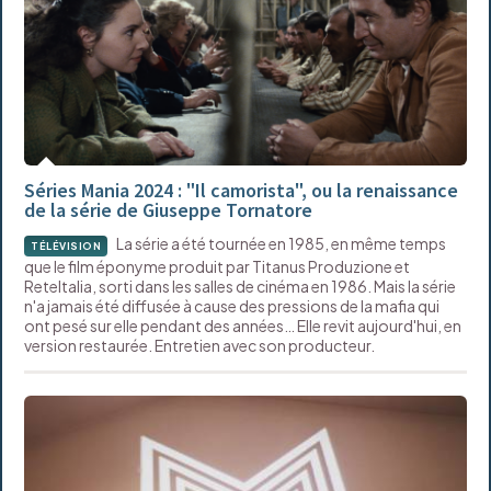
Séries Mania 2024 : "Il camorista", ou la renaissance
de la série de Giuseppe Tornatore
La série a été tournée en 1985, en même temps
TÉLÉVISION
que le film éponyme produit par Titanus Produzione et
ReteItalia, sorti dans les salles de cinéma en 1986. Mais la série
n'a jamais été diffusée à cause des pressions de la mafia qui
ont pesé sur elle pendant des années… Elle revit aujourd'hui, en
version restaurée. Entretien avec son producteur.