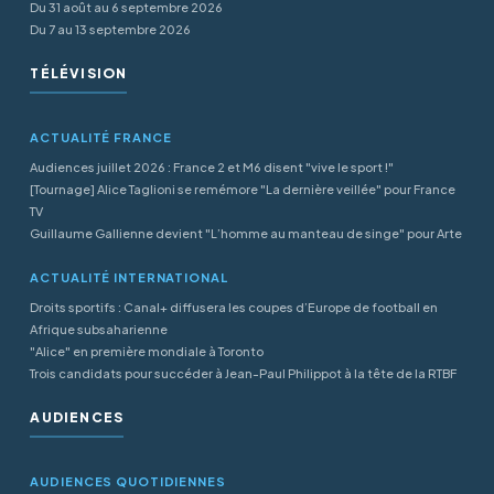
Du 31 août au 6 septembre 2026
Du 7 au 13 septembre 2026
TÉLÉVISION
ACTUALITÉ FRANCE
Audiences juillet 2026 : France 2 et M6 disent "vive le sport !"
[Tournage] Alice Taglioni se remémore "La dernière veillée" pour France
TV
Guillaume Gallienne devient "L’homme au manteau de singe" pour Arte
ACTUALITÉ INTERNATIONAL
Droits sportifs : Canal+ diffusera les coupes d’Europe de football en
Afrique subsaharienne
"Alice" en première mondiale à Toronto
Trois candidats pour succéder à Jean-Paul Philippot à la tête de la RTBF
AUDIENCES
AUDIENCES QUOTIDIENNES