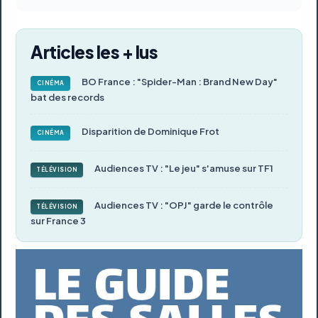
Articles les + lus
BO France : "Spider-Man : Brand New Day"
CINÉMA
bat des records
Disparition de Dominique Frot
CINÉMA
Audiences TV : "Le jeu" s'amuse sur TF1
TÉLÉVISION
Audiences TV : "OPJ" garde le contrôle
TÉLÉVISION
sur France 3