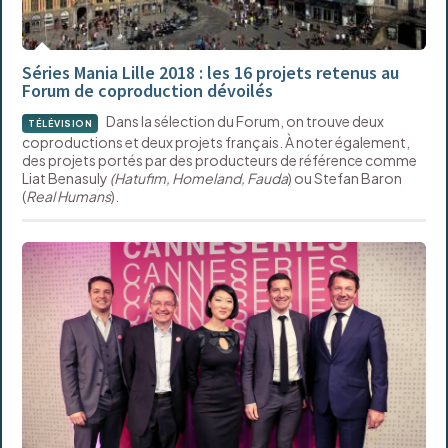
Séries Mania Lille 2018 : les 16 projets retenus au
Forum de coproduction dévoilés
Dans la sélection du Forum, on trouve deux
TÉLÉVISION
coproductions et deux projets français. À noter également,
des projets portés par des producteurs de référence comme
Liat Benasuly
(Hatufim, Homeland, Fauda
) ou Stefan Baron
(
Real Humans
).