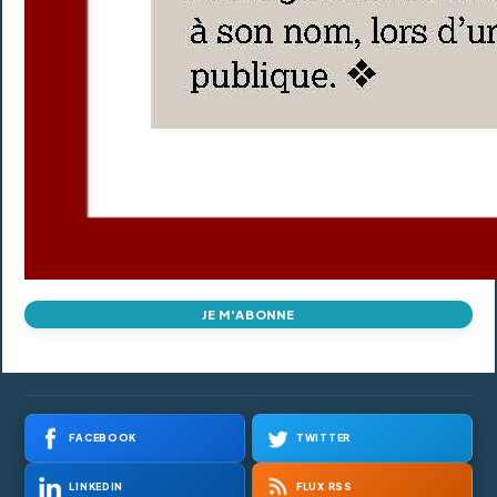
JE M'ABONNE
FACEBOOK
TWITTER
LINKEDIN
FLUX RSS