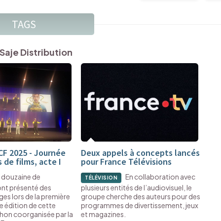
TAGS
Saje Distribution
F 2025 - Journée
Deux appels à concepts lancés
 de films, acte I
pour France Télévisions
 douzaine de
En collaboration avec
TÉLÉVISION
ont présenté des
plusieurs entités de l’audiovisuel, le
es lors de la première
groupe cherche des auteurs pour des
0e édition de cette
programmes de divertissement, jeux
hon coorganisée par la
et magazines.