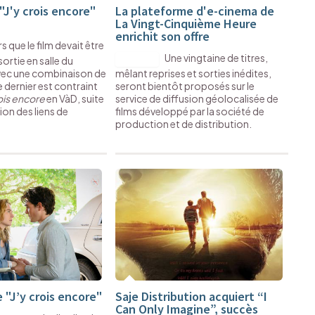
 "J'y crois encore"
La plateforme d'e-cinema de
La Vingt-Cinquième Heure
enrichit son offre
s que le film devait être
Une vingtaine de titres,
sortie en salle du
DIGITAL
avec une combinaison de
mêlant reprises et sorties inédites,
 dernier est contraint
seront bientôt proposés sur le
rois encore
en VàD, suite
service de diffusion géolocalisée de
tion des liens de
films développé par la société de
production et de distribution.
 "J’y crois encore"
Saje Distribution acquiert “I
Can Only Imagine”, succès