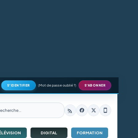
(
Mot de passe oublié ?
)
S'IDENTIFIER
S'ABONNER
ÉLÉVISION
DIGITAL
FORMATION