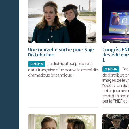
Une nouvelle sortie pour Saje
Congrès FNC
Distribution
des éditeurs
1
Le distributeur précise la
CINÉMA
Pas
date française d’un nouvelle comédie
CINÉMA
dramatique britannique.
de distributio
images de leu
l'occasion de 
cette journée
coorganisée c
par la FNEF et 