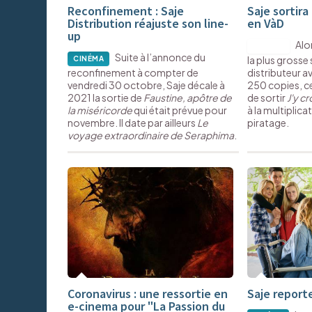
Reconfinement : Saje
Saje sortira
Distribution réajuste son line-
en VàD
up
Alor
DIGITAL
Suite à l’annonce du
la plus grosse 
CINÉMA
reconfinement à compter de
distributeur 
vendredi 30 octobre, Saje décale à
250 copies, ce
2021 la sortie de
Faustine, apôtre de
de sortir
J'y c
la miséricorde
qui était prévue pour
à la multiplica
novembre. Il date par ailleurs
Le
piratage.
voyage extraordinaire de Seraphima
.
Coronavirus : une ressortie en
Saje reporte
e-cinema pour "La Passion du