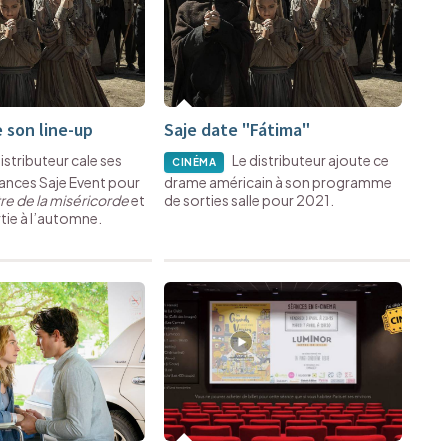
e son line-up
Saje date "Fátima"
istributeur cale ses
Le distributeur ajoute ce
CINÉMA
ances Saje Event pour
drame américain à son programme
re de la miséricorde
et
de sorties salle pour 2021.
tie à l’automne.