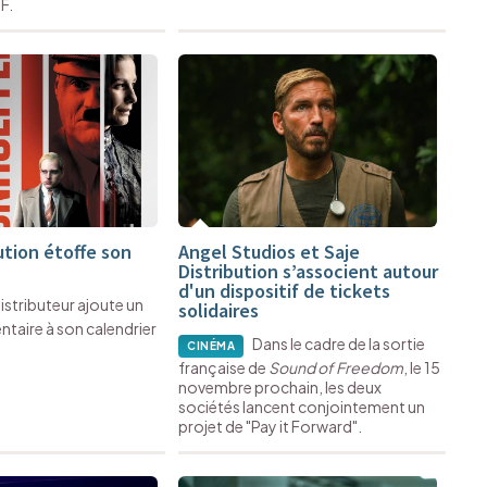
F.
ution étoffe son
Angel Studios et Saje
Distribution s’associent autour
d'un dispositif de tickets
istributeur ajoute un
solidaires
ntaire à son calendrier
Dans le cadre de la sortie
CINÉMA
française de
Sound of Freedom
, le 15
novembre prochain, les deux
sociétés lancent conjointement un
projet de "Pay it Forward".