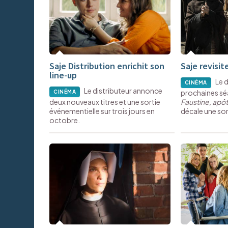
Saje Distribution enrichit son
Saje revisit
line-up
Le d
CINÉMA
Le distributeur annonce
prochaines sé
CINÉMA
deux nouveaux titres et une sortie
Faustine, apôt
événementielle sur trois jours en
décale une sor
octobre.