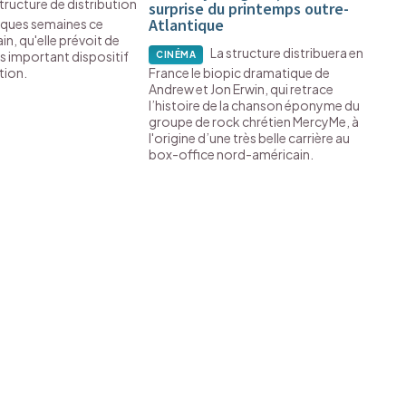
tructure de distribution
surprise du printemps outre-
Atlantique
lques semaines ce
in, qu'elle prévoit de
La structure distribuera en
lus important dispositif
CINÉMA
tion.
France le biopic dramatique de
Andrew et Jon Erwin, qui retrace
l’histoire de la chanson éponyme du
groupe de rock chrétien MercyMe, à
l'origine d’une très belle carrière au
box-office nord-américain.