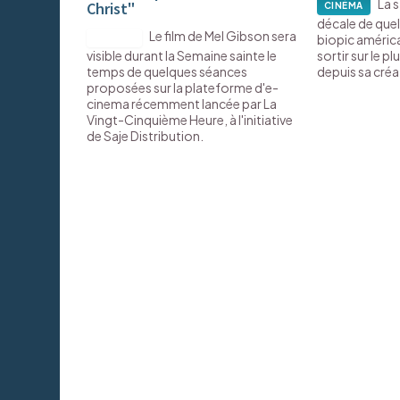
La s
Christ"
CINÉMA
décale de que
Le film de Mel Gibson sera
biopic américa
DIGITAL
visible durant la Semaine sainte le
sortir sur le p
temps de quelques séances
depuis sa créa
proposées sur la plateforme d'e-
cinema récemment lancée par La
Vingt-Cinquième Heure, à l'initiative
de Saje Distribution.