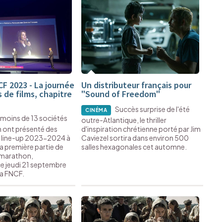
F 2023 - La journée
Un distributeur français pour
 de films, chapitre
"Sound of Freedom"
Succès surprise de l'été
CINÉMA
 moins de 13 sociétés
outre-Atlantique, le thriller
n ont présenté des
d'inspiration chrétienne porté par Jim
r line-up 2023-2024 à
Caviezel sortira dans environ 500
la première partie de
salles hexagonales cet automne.
 marathon,
e jeudi 21 septembre
la FNCF.