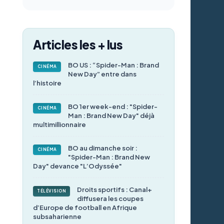
Articles les + lus
BO US : “Spider-Man : Brand
CINÉMA
New Day” entre dans
l’histoire
BO 1er week-end : "Spider-
CINÉMA
Man : Brand New Day" déjà
multimillionnaire
BO au dimanche soir :
CINÉMA
"Spider-Man : Brand New
Day" devance "L’Odyssée"
Droits sportifs : Canal+
TÉLÉVISION
diffusera les coupes
d’Europe de football en Afrique
subsaharienne