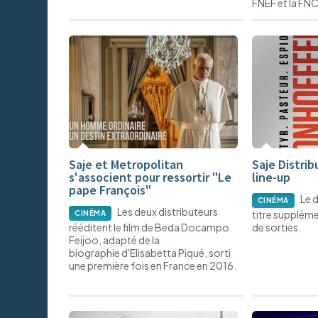
FNEF et la FNC
Saje et Metropolitan
Saje Distrib
s'associent pour ressortir "Le
line-up
pape François"
Le d
CINÉMA
Les deux distributeurs
titre suppléme
CINÉMA
rééditent le film de Beda Docampo
de sorties.
Feijoo, adapté de la
biographie d'Elisabetta Piqué, sorti
une première fois en France en 2016.