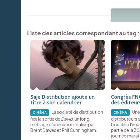
Liste des articles correspondant au tag :
Saje Distribution ajoute un
Congrès FNC
titre à son calendrier
des éditeurs
La société de distribution
Une
CINÉMA
CINÉMA
fixe la sortie de
David
, un long
distributeurs 
métrage d’animation réalisé par
boucles d'imag
Brent Dawes et Phil Cunningham.
partie de la 3
journée marat