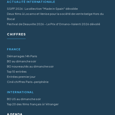
ACTUALITÉ INTERNATIONALE
SSIFF 2026 : La sélection "Made in Spain" dévoilée
Deux films à Locarno et Venise pour la société de vente belge Hors du
Bocal
Festival de Deauville 2026 - Le Prix d'Ornano-Valenti 2026 dévoilé
CHIFFRES
FRANCE
Démarrages 14h Paris
BO au dimanche soir
BO nouveautés au dimanche soir
Top 10 entrées
Entrées premier jour
Ciné chiffres Paris-periphérie
INTERNATIONAL
BO US au dimanche soir
Top 20 des films français à l’étranger
AGENDA