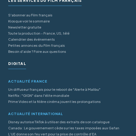
LES SERVICES DU FILM FRANÇAIS
S'abonner au Film français
Kiosque voir le sommaire
Newsletter gratuite
Toute la production - France, US, télé
Calendrier des événements
Petites annonces du Film français
Besoin d'aide ? Foire aux questions
DIGITAL
ACTUALITÉ FRANCE
Un diffuseur français pour le reboot de "Alerte à Malibu"
Netflix : "GIGN" dans l'élite mondiale
Prime Video et la filière cinéma jouent les prolongations
ACTUALITÉ INTERNATIONAL
Disney autorise TikTok à utiliser des extraits de son catalogue
Canada : Le gouvernement cède sur les taxes imposées aux Gafan
L’UE donne son feu vert pour la prise de contrôle d’EA