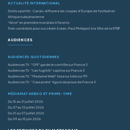
ACTUALITÉ INTERNATIONAL
Droits sportifs : Canal+ diffusera les coupes d’Europe de football en
Afrique subsaharienne
"Alice" en première mondiale à Toronto
Trois candidats pour succéder à Jean-Paul Philippot à la tête de la RTBF
AUDIENCES
AUDIENCES QUOTIDIENNES
Audiences TV : "OPJ" garde le contrôle sur France 3
Audiences TV : "Les fugitifs" captive sur France 3
Audiences TV : "Madame Web" tisse sa toile sur TF1
Audiences TV : “Cassandre” figure de proue de France 3
MÉDIAMAT HEBDO ET PRIME-TIME
Du 15 au 21 juillet 2026
Du 07 au 13 juillet 2026
Du 01 au 07 juillet 2026
Du 09 au 15 juin 2026