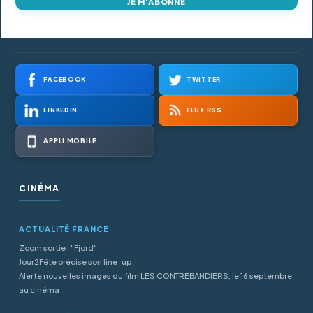
JE M'ABONNE
FACEBOOK
TWITTER
LINKEDIN
FLUX RSS
APPLI MOBILE
CINÉMA
ACTUALITÉ FRANCE
Zoom sortie : "Fjord"
Jour2Fête précise son line-up
Alerte nouvelles images du film LES CONTREBANDIERS, le 16 septembre
au cinéma