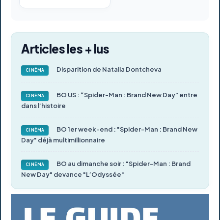
Articles les + lus
Disparition de Natalia Dontcheva
CINÉMA
BO US : “Spider-Man : Brand New Day” entre
CINÉMA
dans l’histoire
BO 1er week-end : "Spider-Man : Brand New
CINÉMA
Day" déjà multimillionnaire
BO au dimanche soir : "Spider-Man : Brand
CINÉMA
New Day" devance "L’Odyssée"