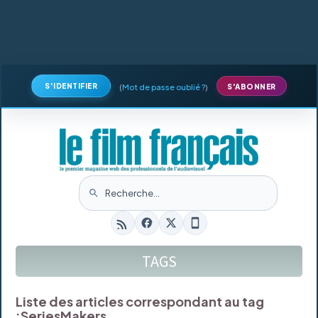
S'IDENTIFIER
(
Mot de passe oublié ?
)
S'ABONNER
TAGS
Liste des articles correspondant au tag
:
SeriesMakers