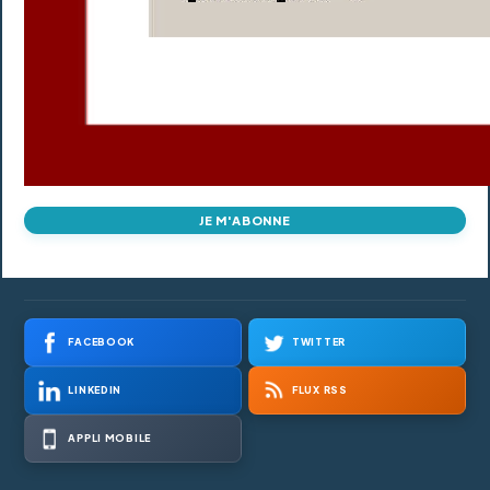
JE M'ABONNE
FACEBOOK
TWITTER
LINKEDIN
FLUX RSS
APPLI MOBILE