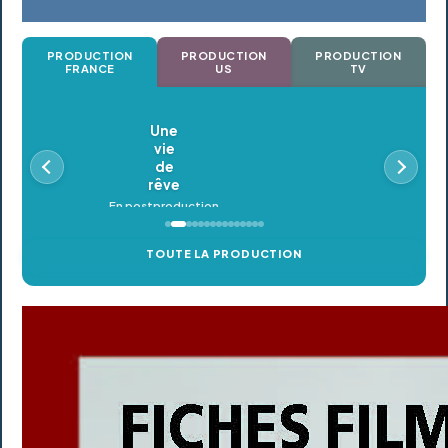
PRODUCTION
PRODUCTION
PRODUCTION
FRANCE
US
TV
Oldeupe
En postproduction
TOUTE LA PRODUCTION