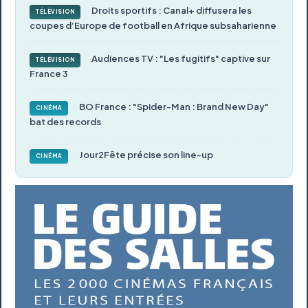
Droits sportifs : Canal+ diffusera les
TÉLÉVISION
coupes d’Europe de football en Afrique subsaharienne
Audiences TV : "Les fugitifs" captive sur
TÉLÉVISION
France 3
BO France : "Spider-Man : Brand New Day"
CINÉMA
bat des records
Jour2Fête précise son line-up
CINÉMA