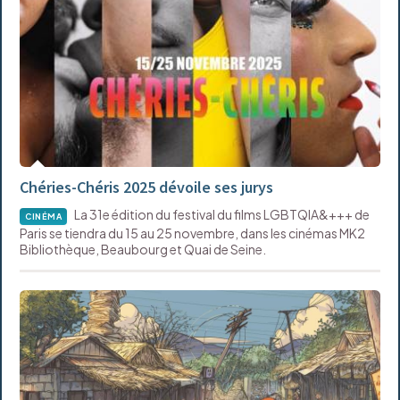
Chéries-Chéris 2025 dévoile ses jurys
La 31e édition du festival du films LGBTQIA&+++ de
CINÉMA
Paris se tiendra du 15 au 25 novembre, dans les cinémas MK2
Bibliothèque, Beaubourg et Quai de Seine.