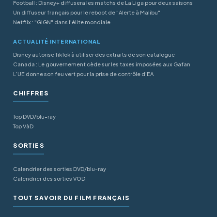
Football : Disney+ diffusera les matchs de La Liga pour deux saisons
Un diffuseur français pour le reboot de "Alerte à Malibu"
Netflix : "GIGN" dans l'élite mondiale
ACTUALITÉ INTERNATIONAL
Disney autorise TikTok à utiliser des extraits de son catalogue
Canada : Le gouvernement cède sur les taxes imposées aux Gafan
L’UE donne son feu vert pour la prise de contrôle d’EA
CHIFFRES
Top DVD/blu-ray
Top VàD
SORTIES
Calendrier des sorties DVD/blu-ray
Calendrier des sorties VOD
TOUT SAVOIR DU FILM FRANÇAIS