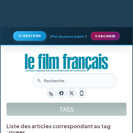
S'IDENTIFIER
(
Mot de passe oublié ?
)
S'ABONNER
TAGS
Liste des articles correspondant au tag
:
queer