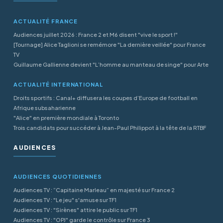
ACTUALITÉ FRANCE
Audiences juillet 2026 : France 2 et M6 disent "vive le sport !"
[Tournage] Alice Taglioni se remémore "La dernière veillée" pour France
TV
Guillaume Gallienne devient "L’homme au manteau de singe" pour Arte
ACTUALITÉ INTERNATIONAL
Droits sportifs : Canal+ diffusera les coupes d’Europe de football en
Afrique subsaharienne
"Alice" en première mondiale à Toronto
Trois candidats pour succéder à Jean-Paul Philippot à la tête de la RTBF
AUDIENCES
AUDIENCES QUOTIDIENNES
Audiences TV : “Capitaine Marleau” en majesté sur France 2
Audiences TV : "Le jeu" s'amuse sur TF1
Audiences TV : "Sirènes" attire le public sur TF1
Audiences TV : "OPJ" garde le contrôle sur France 3