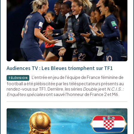
Audiences TV : Les Bleues triomphent sur TF1
L'entrée en jeu de l'équipe de France féminine de
TÉLÉVISION
football a été plébiscitée par les téléspectateurs présents au
rendez-vous sur TF1. Derrière, les séries
Double je
et
N.C.I.S. :
Enquêtes spéciales
ont sauvé l'honneur de France 2 et M6.