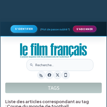
S'IDENTIFIER
(
Mot de passe oublié ?
)
S'ABONNER
TAGS
Liste des articles correspondant au tag
:
Coupe du monde de football