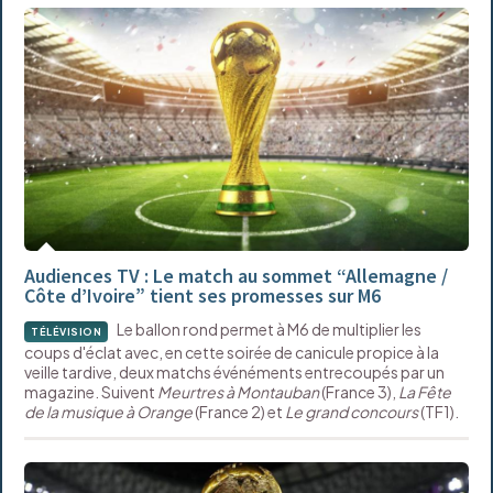
Audiences TV : Le match au sommet “Allemagne /
Côte d’Ivoire” tient ses promesses sur M6
Le ballon rond permet à M6 de multiplier les
TÉLÉVISION
coups d'éclat avec, en cette soirée de canicule propice à la
veille tardive, deux matchs événéments entrecoupés par un
magazine. Suivent
Meurtres à Montauban
(France 3),
La Fête
de la musique à Orange
(France 2) et
Le grand concours
(TF1).