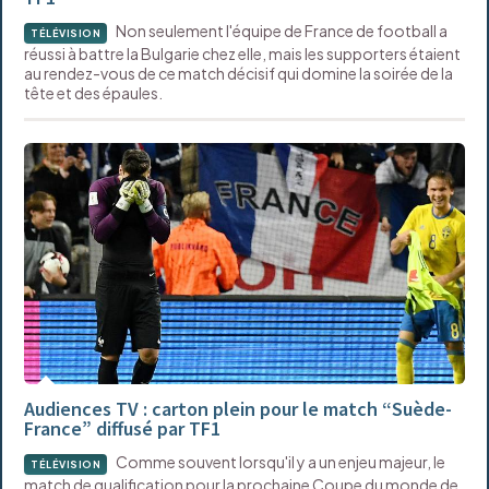
Non seulement l'équipe de France de football a
TÉLÉVISION
réussi à battre la Bulgarie chez elle, mais les supporters étaient
au rendez-vous de ce match décisif qui domine la soirée de la
tête et des épaules.
Audiences TV : carton plein pour le match “Suède-
France” diffusé par TF1
Comme souvent lorsqu'il y a un enjeu majeur, le
TÉLÉVISION
match de qualification pour la prochaine Coupe du monde de