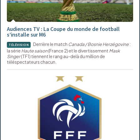
Audiences TV : La Coupe du monde de football
s’installe sur M6
Derrière le match
Canada / Bosnie Herzégovine
:
TÉLÉVISION
la série
Haute saison
(France 2) et le divertissement
Mask
Singer
(TF1) tiennent le rang au-delà du million de
téléspectateurs chacun.