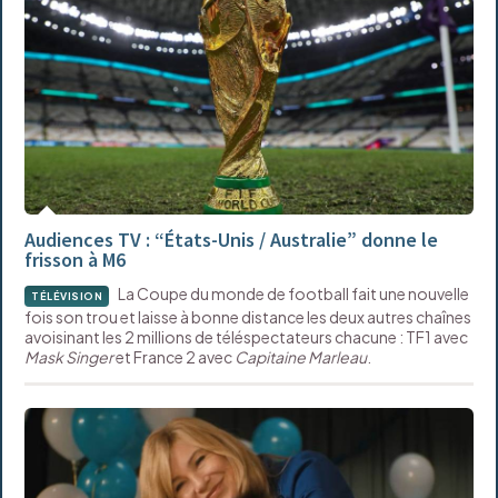
Audiences TV : “États-Unis / Australie” donne le
frisson à M6
La Coupe du monde de football fait une nouvelle
TÉLÉVISION
fois son trou et laisse à bonne distance les deux autres chaînes
avoisinant les 2 millions de téléspectateurs chacune : TF1 avec
Mask Singer
et France 2 avec
Capitaine Marleau
.