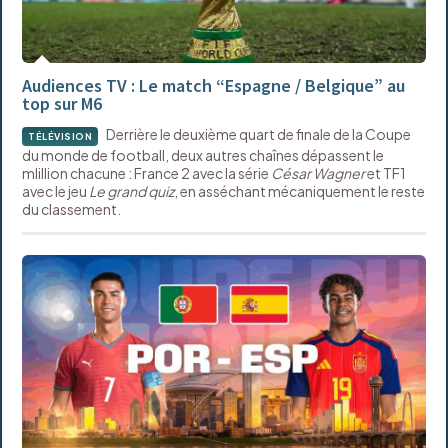
Audiences TV : Le match “Espagne / Belgique” au
top sur M6
Derrière le deuxième quart de finale de la Coupe
TÉLÉVISION
du monde de football, deux autres chaînes dépassent le
mlillion chacune : France 2 avec la série
César Wagner
et TF1
avec le jeu
Le grand quiz
, en asséchant mécaniquement le reste
du classement.