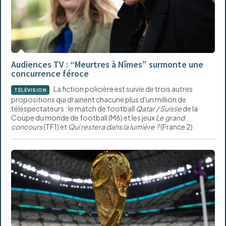
Audiences TV : “Meurtres à Nîmes” surmonte une
concurrence féroce
La fiction policière est suivie de trois autres
TÉLÉVISION
propositions qui drainent chacune plus d'un million de
téléspectateurs : le match de football
Qatar / Suisse
de la
Coupe du monde de football (M6) et les jeux
Le grand
concours
(TF1) et
Qui restera dans la lumière ?
(France 2).