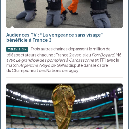
Audiences TV : “La vengeance sans visage”
bénéficie à France 3
Trois autres chaînes dépassent le million de
TÉLÉVISION
téléspectateurs chacune : France 2 avec le jeu
Fort Boyard
, M6
avec
Le grand bal des pompiers à Carcassonne
et TF1 avec le
match
Argentine / Pays de Galles
disputé dans le cadre
du Championnat des Nations de rugby.