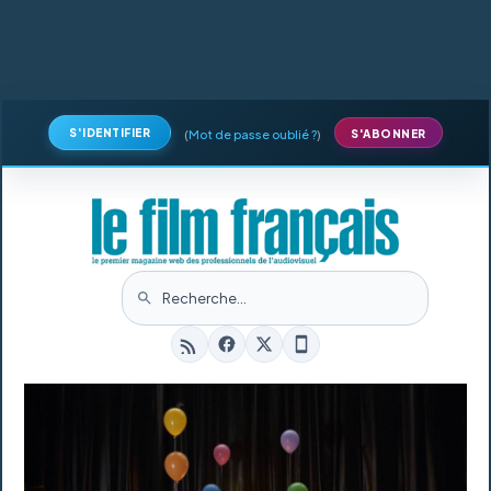
S'IDENTIFIER
(
Mot de passe oublié ?
)
S'ABONNER