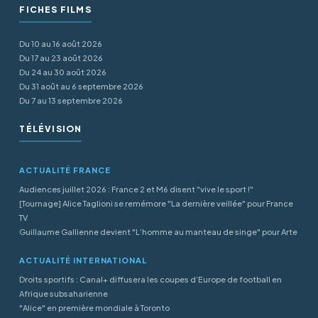
FICHES FILMS
Du 10 au 16 août 2026
Du 17 au 23 août 2026
Du 24 au 30 août 2026
Du 31 août au 6 septembre 2026
Du 7 au 13 septembre 2026
TÉLÉVISION
ACTUALITÉ FRANCE
Audiences juillet 2026 : France 2 et M6 disent "vive le sport !"
[Tournage] Alice Taglioni se remémore "La dernière veillée" pour France
TV
Guillaume Gallienne devient "L’homme au manteau de singe" pour Arte
ACTUALITÉ INTERNATIONAL
Droits sportifs : Canal+ diffusera les coupes d’Europe de football en
Afrique subsaharienne
"Alice" en première mondiale à Toronto