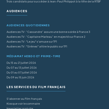
Trois candidats pour succéder à Jean-Paul Philippot à la tête de la RTBF
AUDIENCES
AUDIENCES QUOTIDIENNES
Audiences TV : “Cassandre” assure une bonne soirée à France 3
Audiences TV : “Capitaine Marleau” en majesté sur France 2
Audiences TV : "Le jeu" s'amuse sur TF1
Audiences TV : "Sirènes" attire le public sur TF1
MÉDIAMAT HEBDO ET PRIME-TIME
Du 15 au 21 juillet 2026
Du 07 au 13 juillet 2026
Du 01 au 07 juillet 2026
Du 09 au 15 juin 2026
LES SERVICES DU FILM FRANÇAIS
S'abonner au Film français
Kiosque voir le sommaire
Newsletter gratuite