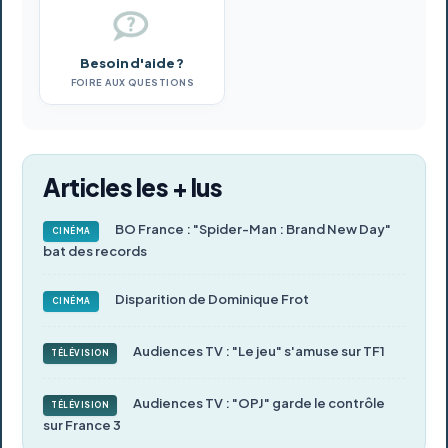
Besoin d'aide ?
FOIRE AUX QUESTIONS
Articles les + lus
BO France : "Spider-Man : Brand New Day"
CINÉMA
bat des records
Disparition de Dominique Frot
CINÉMA
Audiences TV : "Le jeu" s'amuse sur TF1
TÉLÉVISION
Audiences TV : "OPJ" garde le contrôle
TÉLÉVISION
sur France 3