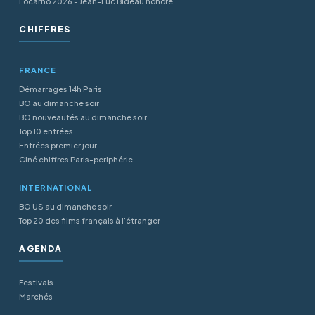
Locarno 2026 - Jean-Luc Bideau honoré
CHIFFRES
FRANCE
Démarrages 14h Paris
BO au dimanche soir
BO nouveautés au dimanche soir
Top 10 entrées
Entrées premier jour
Ciné chiffres Paris-periphérie
INTERNATIONAL
BO US au dimanche soir
Top 20 des films français à l’étranger
AGENDA
Festivals
Marchés